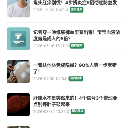
龟头红痒别慌！4步辨炎症5招彻底防复发
2025-12-02 11:00:01
国内健康
记者穿一晚纸尿裤血里查出毒！宝宝血液浓
度竟是成人的5倍？
2026-06-18 17:21:09
国内健康
一管扶他林竟成隐患？90%人第一步就错
了！
2026-01-30 11:10:01
国内健康
肝腹水不是突然来的！4个信号3个管理要
点别等肚子鼓起来
2026-03-22 10:35:01
国内健康