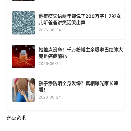
他瘫痪失语两年却说了200万字！7岁女
儿听爸爸讲笑话笑出声
2026-06-24
她差点没命！千万粉博主亲曝淋巴结肿大
竟是癌症前兆
2026-06-24
孩子涂防晒全身发绿？真相曝光家长速
看！
2026-06-24
热点资讯