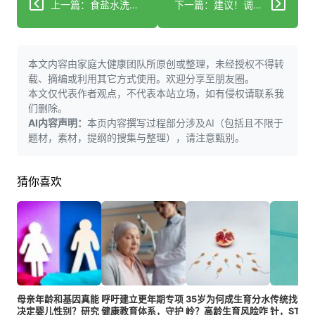
上一篇：食盐水洗头真能解决头皮屑和头油问题吗？
下一篇：建议！调整进食顺序和餐后运动，轻松科学控糖！
本文内容由家庭大健康团队所原创或整理，未经授权不得转
载、摘编或利用其它方式使用。欢迎分享至朋友圈。
本文仅代表作者观点，不代表本站立场，如有侵权请联系我
们删除。
AI内容声明：
本页内容撰写过程部分涉及AI（包括且不限于
题材，素材，提纲的搜集与整理），请注意甄别。
猜你喜欢
母亲年龄和基因真能
呼吁建立更年期专项
35岁为何成生育分水
传统找精
决定婴儿性别？研究
健康教育体系，守护
岭？高龄生育风险咋
针，STA