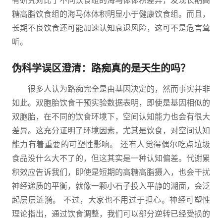
有研究对比了不同饮食组的海马体体积差异，发现长期高
糖高脂饮食组的海马体体积明显小于健康饮食组。而且，
长期不良饮食还可能加速认知衰退风险，这可不是危言耸
听。
伪科学误区澄清：路痴真的是天生的吗？
很多人认为路痴完全是由基因决定的，然而事实并非
如此。双胞胎饮食干预实验数据表明，即使是基因相似的
双胞胎，在不同的饮食环境下，空间认知能力也会有很大
差异。这充分证明了环境因素，尤其是饮食，对空间认知
能力有着重要的可塑性影响。 还有人觉得偶尔吃点垃圾
食品没什么大不了的，但这其实是一种认知偏差。代谢累
积效应告诉我们，即使是短期的高糖高脂摄入，也会干扰
神经递质的平衡，就像一颗小石子投入平静的湖面，会泛
起层层涟漪。 不过，大家也不用过于担心。神经可塑性
理论指出，通过饮食调整，我们可以部分逆转已经受损的