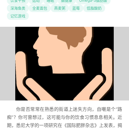
饮食干预
运动
睡眠
脑健康
Omega-3脂肪酸
深海鱼类
全麦面包
燕麦粥
蓝莓
低脂酸奶
记忆游戏
你是否常常在熟悉的街道上迷失方向，自嘲是个“路
痴”？你可曾想过，这可能与你的饮食习惯息息相关。近
期，悉尼大学的一项研究在《国际肥胖杂志》上发表，揭