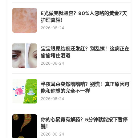
E光做完就毁容？90%人忽略的黄金7天
护理真相！
2026-06-24
宝宝眼屎结痂还发红？别乱擦！这病正在
偷偷堵住泪道
2026-06-24
半夜耳朵突然嗡嗡响？别慌！真正原因可
能和你想的完全不一样
2026-06-24
你的心累竟有解药？5分钟就能按下暂停
键！
2026-06-24