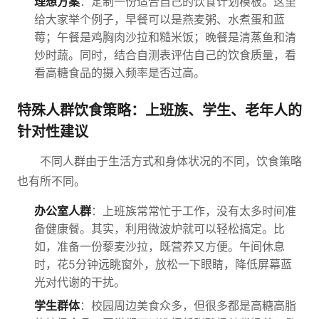
理想方案
：定制一份适合自己的饮食计划模板。这里
给大家举个例子，早餐可以是燕麦粥、水煮蛋和蓝
莓；午餐是鸡胸肉沙拉和糙米饭；晚餐是清蒸鱼和清
炒时蔬。同时，结合自测表评估自己的饮食质量，看
看高糖食品的摄入频率是否过高。
特殊人群饮食策略：上班族、学生、老年人的
针对性建议
不同人群由于生活方式和身体状况的不同，饮食策略
也有所不同。
办公室人群
：上班族常常忙于工作，没有太多时间准
备健康餐。其实，利用微波炉就可以轻松搞定。比
如，准备一份藜麦沙拉，既营养又方便。午间休息
时，花5分钟远眺窗外，放松一下眼睛，降低屏幕蓝
光对代谢的干扰。
学生群体
：校园周边美食众多，但很多都是高糖高脂