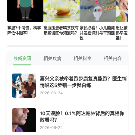
掌握7个习惯，科学
高血压患者喝茶饮有
家长必看！小儿脑瘫
想让孩子
降低体脂率！
哪些误区你知道吗？
并发症识别与干预建
熟早发现
议
键！
最新资讯
相关疾病
相关科室
相关内容
嘉兴父亲被牵着跑步康复真能跑？医生悄
悄说这5步错一步就白练
2026-06-24
10天毁脸！0.1%阿达帕林背后的真相你
敢看吗？
2026-06-24