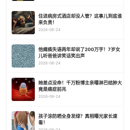
住进病房式酒店却没人管？这事儿到底谁
来负责！
2026-06-24
他瘫痪失语两年却说了200万字！7岁女
儿听爸爸讲笑话笑出声
2026-06-24
她差点没命！千万粉博主亲曝淋巴结肿大
竟是癌症前兆
2026-06-24
孩子涂防晒全身发绿？真相曝光家长速
看！
2026-06-24