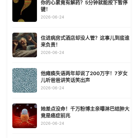
你的心累竟有解药？5分钟就能按下暂停
键！
2026-06-24
住进病房式酒店却没人管？这事儿到底谁
来负责！
2026-06-24
他瘫痪失语两年却说了200万字！7岁女
儿听爸爸讲笑话笑出声
2026-06-24
她差点没命！千万粉博主亲曝淋巴结肿大
竟是癌症前兆
2026-06-24