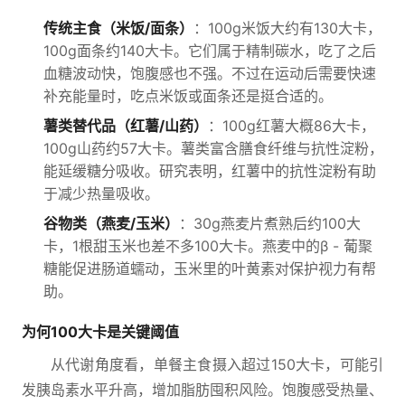
传统主食（米饭/面条）
：100g米饭大约有130大卡，
100g面条约140大卡。它们属于精制碳水，吃了之后
血糖波动快，饱腹感也不强。不过在运动后需要快速
补充能量时，吃点米饭或面条还是挺合适的。
薯类替代品（红薯/山药）
：100g红薯大概86大卡，
100g山药约57大卡。薯类富含膳食纤维与抗性淀粉，
能延缓糖分吸收。研究表明，红薯中的抗性淀粉有助
于减少热量吸收。
谷物类（燕麦/玉米）
：30g燕麦片煮熟后约100大
卡，1根甜玉米也差不多100大卡。燕麦中的β - 葡聚
糖能促进肠道蠕动，玉米里的叶黄素对保护视力有帮
助。
为何100大卡是关键阈值
从代谢角度看，单餐主食摄入超过150大卡，可能引
发胰岛素水平升高，增加脂肪囤积风险。饱腹感受热量、