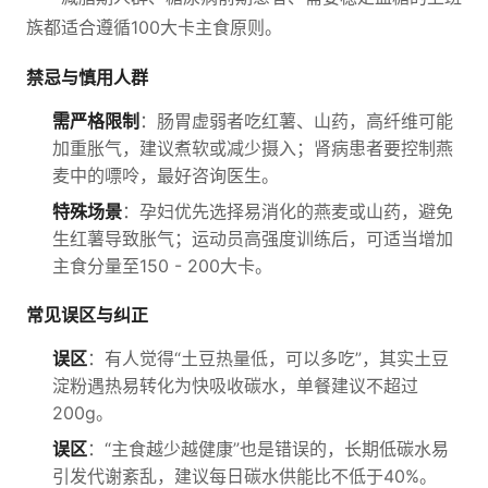
族都适合遵循100大卡主食原则。
禁忌与慎用人群
需严格限制
：肠胃虚弱者吃红薯、山药，高纤维可能
加重胀气，建议煮软或减少摄入；肾病患者要控制燕
麦中的嘌呤，最好咨询医生。
特殊场景
：孕妇优先选择易消化的燕麦或山药，避免
生红薯导致胀气；运动员高强度训练后，可适当增加
主食分量至150 - 200大卡。
常见误区与纠正
误区
：有人觉得“土豆热量低，可以多吃”，其实土豆
淀粉遇热易转化为快吸收碳水，单餐建议不超过
200g。
误区
：“主食越少越健康”也是错误的，长期低碳水易
引发代谢紊乱，建议每日碳水供能比不低于40%。