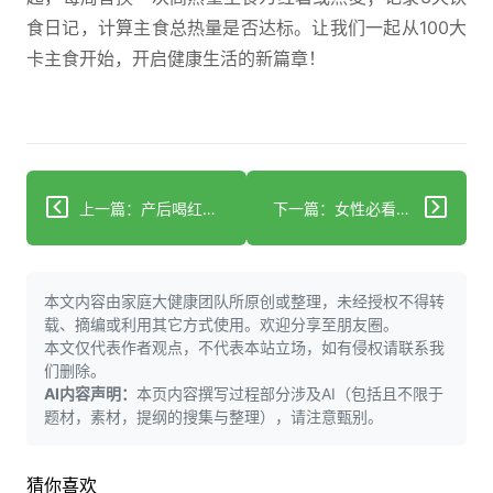
食日记，计算主食总热量是否达标。让我们一起从100大
卡主食开始，开启健康生活的新篇章！
上一篇：产后喝红糖水有讲究！7 - 10天、20克，你知道吗？
下一篇：女性必看！这样做轻松养护卵巢，掌握衰老主动权！
本文内容由家庭大健康团队所原创或整理，未经授权不得转
载、摘编或利用其它方式使用。欢迎分享至朋友圈。
本文仅代表作者观点，不代表本站立场，如有侵权请联系我
们删除。
AI内容声明：
本页内容撰写过程部分涉及AI（包括且不限于
题材，素材，提纲的搜集与整理），请注意甄别。
猜你喜欢