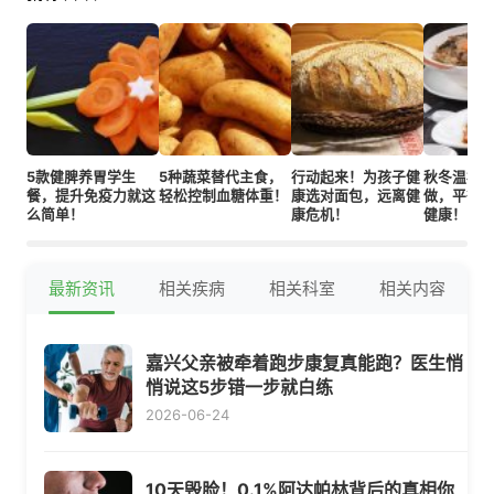
5款健脾养胃学生
5种蔬菜替代主食，
行动起来！为孩子健
秋冬温补
餐，提升免疫力就这
轻松控制血糖体重！
康选对面包，远离健
做，平衡
么简单！
康危机！
健康！
最新资讯
相关疾病
相关科室
相关内容
嘉兴父亲被牵着跑步康复真能跑？医生悄
悄说这5步错一步就白练
2026-06-24
10天毁脸！0.1%阿达帕林背后的真相你