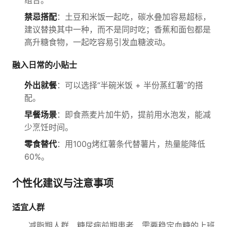
组合。
禁忌搭配
：土豆和米饭一起吃，碳水叠加容易超标，
建议替换其中一种，而不是同时吃；香蕉和面包都是
高升糖食物，一起吃容易引发血糖波动。
融入日常的小贴士
外出就餐
：可以选择“半碗米饭 + 半份蒸红薯”的搭
配。
早餐场景
：即食燕麦片加牛奶，提前用水泡发，能减
少烹饪时间。
零食替代
：用100g烤红薯条代替薯片，热量能降低
60%。
个性化建议与注意事项
适宜人群
减脂期人群、糖尿病前期患者、需要稳定血糖的上班