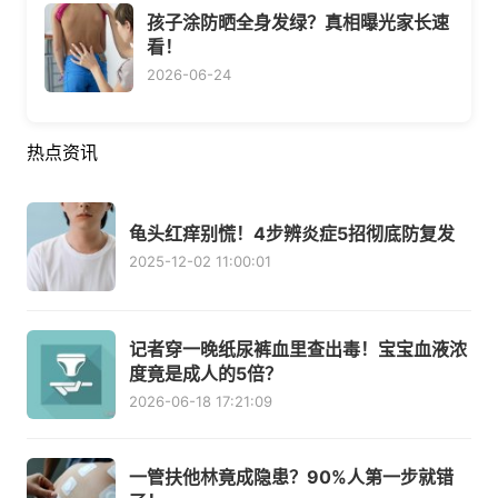
孩子涂防晒全身发绿？真相曝光家长速
看！
2026-06-24
热点资讯
龟头红痒别慌！4步辨炎症5招彻底防复发
2025-12-02 11:00:01
记者穿一晚纸尿裤血里查出毒！宝宝血液浓
度竟是成人的5倍？
2026-06-18 17:21:09
一管扶他林竟成隐患？90%人第一步就错