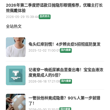
2026年第二季度舒适款日抛隐形眼镜推荐，优瞳主打长
效佩戴体验
2026-05-29 15:39:44
医药资讯
全站热文
龟头红痒别慌！4步辨炎症5招彻底防复发
2025-12-02 11:00:01
国内健康
记者穿一晚纸尿裤血里查出毒！宝宝血液浓
度竟是成人的5倍？
2026-06-18 17:21:09
国内健康
一管扶他林竟成隐患？90%人第一步就错
了！
2026-01-30 11:10:01
国内健康