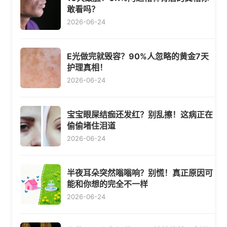
敢看吗？
2026-06-24
E光做完就毁容？90%人忽略的黄金7天
护理真相！
2026-06-24
宝宝眼屎结痂还发红？别乱擦！这病正在
偷偷堵住泪道
2026-06-24
半夜耳朵突然嗡嗡响？别慌！真正原因可
能和你想的完全不一样
2026-06-24