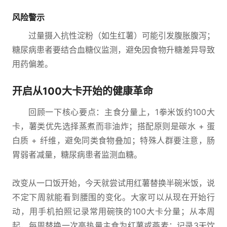
风险警示
过量摄入抗性淀粉（如生红薯）可能引发腹胀腹泻；
糖尿病患者要结合血糖仪监测，避免因食物升糖差异导致
用药偏差。
开启从100大卡开始的健康革命
回顾一下核心要点：主食分量上，1拳米饭约100大
卡，薯类优先选择蒸煮而非油炸；搭配原则是碳水 + 蛋
白质 + 纤维，避免同类食物叠加；特殊人群要注意，肠
胃弱者减量，糖尿病患者监测血糖。
改变从一口饭开始，今天就尝试用红薯替换半碗米饭，说
不定下周就能看到腰围的变化。大家可以从现在开始行
动，用手机拍照记录常用碗筷的100大卡分量；从本周
起，每周替换一次高热量主食为红薯或燕麦；记录3天饮