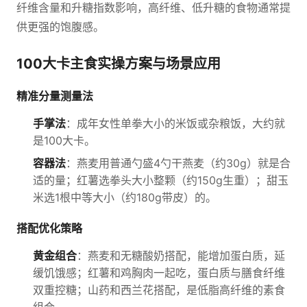
纤维含量和升糖指数影响，高纤维、低升糖的食物通常提
供更强的饱腹感。
100大卡主食实操方案与场景应用
精准分量测量法
手掌法
：成年女性单拳大小的米饭或杂粮饭，大约就
是100大卡。
容器法
：燕麦用普通勺盛4勺干燕麦（约30g）就是合
适的量；红薯选拳头大小整颗（约150g生重）；甜玉
米选1根中等大小（约180g带皮）的。
搭配优化策略
黄金组合
：燕麦和无糖酸奶搭配，能增加蛋白质，延
缓饥饿感；红薯和鸡胸肉一起吃，蛋白质与膳食纤维
双重控糖；山药和西兰花搭配，是低脂高纤维的素食