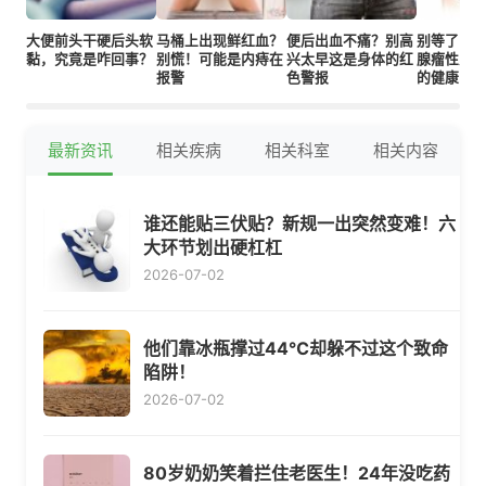
大便前头干硬后头软
马桶上出现鲜红血？
便后出血不痛？别高
别等了！
黏，究竟是咋回事？
别慌！可能是内痔在
兴太早这是身体的红
腺瘤性息
报警
色警报
的健康！
最新资讯
相关疾病
相关科室
相关内容
谁还能贴三伏贴？新规一出突然变难！六
大环节划出硬杠杠
2026-07-02
他们靠冰瓶撑过44℃却躲不过这个致命
陷阱！
2026-07-02
80岁奶奶笑着拦住老医生！24年没吃药