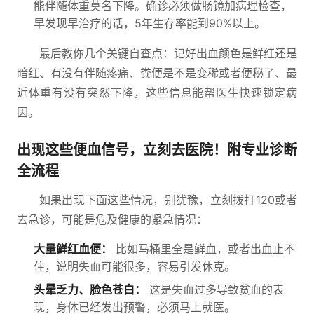
能伴随体重莫名下降。确诊必须做肠镜加病理检查，
早发现早治疗的话，5年生存率能到90%以上。
最后教你几个关键自查点：记好出血颜色是鲜红还是
暗红、有没有伴随疼痛、粪便是不是变稀或者便秘了、最
近体重有没有突然下降，这些信息能帮医生快速锁定病
因。
出现这些便血信号，立刻去医院！附专业诊断
全流程
如果出现下面这些情况，别犹豫，立刻拨打120或者
去急诊，可能是危及健康的紧急情况：
大量鲜红血便：
比如马桶里全是鲜血，或者出血止不
住，说明失血可能很多，容易引发休克。
头晕乏力、脸色苍白：
这是失血过多导致贫血的表
现，身体已经发出预警，必须马上就医。