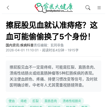
擦屁股见血就认准痔疮？这
血可能偷偷换了5个身份！
国内资讯
/
疾病科普
责任编辑：玄同非鱼​
2026-04-01 11:10:01 - 阅读时长4分钟 - 1915字
擦屁股见血不一定是痔疮，可能是肛裂、直肠息肉、
溃疡性结肠炎或结直肠肿瘤等5种肛肠疾病的表现。
关注便血颜色、疼痛、排便习惯改变等信号，及时就
医明确诊断，中老年人尤其需重视肠镜筛查。
便血
痔疮
肛裂
直肠息肉
溃疡性结肠炎