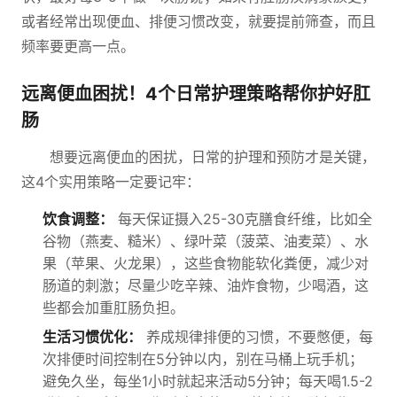
或者经常出现便血、排便习惯改变，就要提前筛查，而且
频率要更高一点。
远离便血困扰！4个日常护理策略帮你护好肛
肠
想要远离便血的困扰，日常的护理和预防才是关键，
这4个实用策略一定要记牢：
饮食调整：
每天保证摄入25-30克膳食纤维，比如全
谷物（燕麦、糙米）、绿叶菜（菠菜、油麦菜）、水
果（苹果、火龙果），这些食物能软化粪便，减少对
肠道的刺激；尽量少吃辛辣、油炸食物，少喝酒，这
些都会加重肛肠负担。
生活习惯优化：
养成规律排便的习惯，不要憋便，每
次排便时间控制在5分钟以内，别在马桶上玩手机；
避免久坐，每坐1小时就起来活动5分钟；每天喝1.5-2