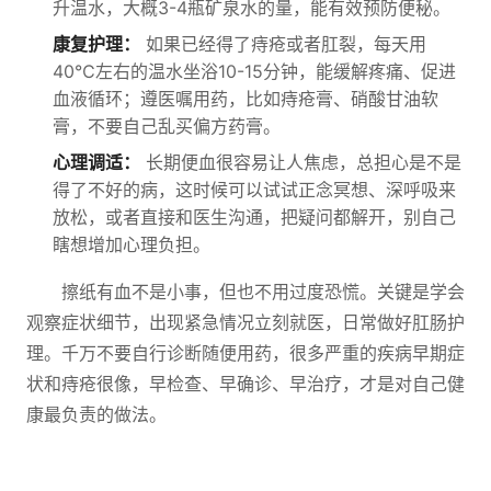
升温水，大概3-4瓶矿泉水的量，能有效预防便秘。
康复护理：
如果已经得了痔疮或者肛裂，每天用
40℃左右的温水坐浴10-15分钟，能缓解疼痛、促进
血液循环；遵医嘱用药，比如痔疮膏、硝酸甘油软
膏，不要自己乱买偏方药膏。
心理调适：
长期便血很容易让人焦虑，总担心是不是
得了不好的病，这时候可以试试正念冥想、深呼吸来
放松，或者直接和医生沟通，把疑问都解开，别自己
瞎想增加心理负担。
擦纸有血不是小事，但也不用过度恐慌。关键是学会
观察症状细节，出现紧急情况立刻就医，日常做好肛肠护
理。千万不要自行诊断随便用药，很多严重的疾病早期症
状和痔疮很像，早检查、早确诊、早治疗，才是对自己健
康最负责的做法。