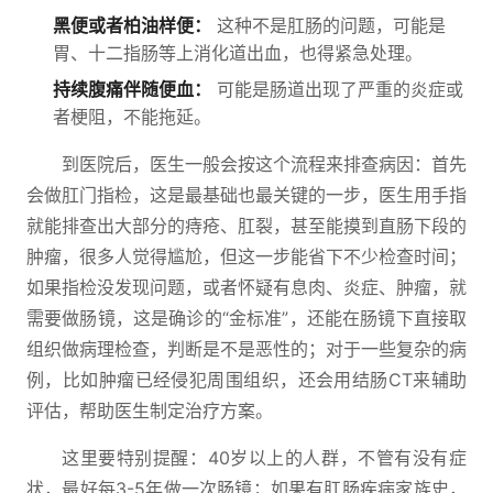
黑便或者柏油样便：
这种不是肛肠的问题，可能是
胃、十二指肠等上消化道出血，也得紧急处理。
持续腹痛伴随便血：
可能是肠道出现了严重的炎症或
者梗阻，不能拖延。
到医院后，医生一般会按这个流程来排查病因：首先
会做肛门指检，这是最基础也最关键的一步，医生用手指
就能排查出大部分的痔疮、肛裂，甚至能摸到直肠下段的
肿瘤，很多人觉得尴尬，但这一步能省下不少检查时间；
如果指检没发现问题，或者怀疑有息肉、炎症、肿瘤，就
需要做肠镜，这是确诊的“金标准”，还能在肠镜下直接取
组织做病理检查，判断是不是恶性的；对于一些复杂的病
例，比如肿瘤已经侵犯周围组织，还会用结肠CT来辅助
评估，帮助医生制定治疗方案。
这里要特别提醒：40岁以上的人群，不管有没有症
状，最好每3-5年做一次肠镜；如果有肛肠疾病家族史，