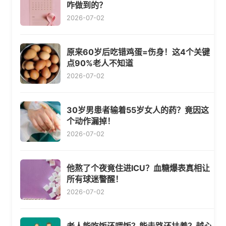
咋做到的？
2026-07-02
原来60岁后吃错鸡蛋=伤身！这4个关键
点90%老人不知道
2026-07-02
30岁男患者输着55岁女人的药？竟因这
个动作漏掉！
2026-07-02
他熬了个夜竟住进ICU？血糖爆表真相让
所有球迷警醒！
2026-07-02