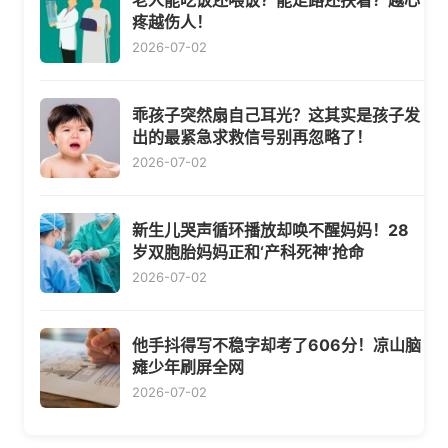
老人能吃饭还喂饭？能走路还扶着？越心
疼越伤人！
2026-07-02
乖孩子突然扇自己耳光？这其实是孩子发
出的最紧急求救信号别再忽略了！
2026-07-02
新生儿哭声循环播放却唤不醒妈妈！28
岁双胞胎妈妈正和‘产科死神’抢命
2026-07-02
他手抖得写不稳字却考了606分！凉山脑
瘫少年刷屏全网
2026-07-02