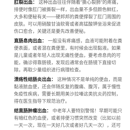
肛裂出血：
这种出血往往伴随着“撕心裂肺”的疼痛，
排便时像肛门被撕裂一样，出血量不多但颜色鲜红，
大多和便秘有关——硬邦邦的粪便撑裂了肛门周围的
皮肤。可以用硝酸甘油软膏或者高锰酸钾坐浴来促进
伤口愈合，关键还是要先改善便秘。
直肠息肉出血：
一般没有疼痛感，血液可能附着在粪
便表面，或者混在粪便里，有时候会出现黏液。如果
是儿童或者年轻人出现无痛性便血，要考虑息肉的可
能，确诊得靠肠镜，发现后通常会在肠镜下直接切
除，再取少量组织进行病理检查。
溃疡性结肠炎出血：
这种情况不是单纯的便血，而是
黏液脓血便，还会伴随反复的腹痛、腹泻，属于慢性
免疫性疾病，需要长期用美沙拉嗪这类抗炎药控制，
得在医生指导下规范治疗。
结直肠肿瘤出血：
中老年人要特别警惕！早期可能只
有暗红色的血便，或者排便习惯突然改变（比如以前
一天一次，现在一天好几次或者好几天一次），还可