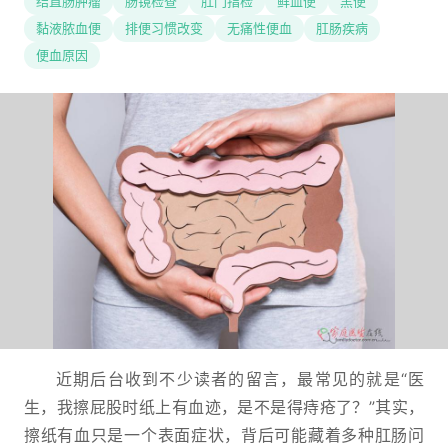
结直肠肿瘤
肠镜检查
肛门指检
鲜血便
黑便
黏液脓血便
排便习惯改变
无痛性便血
肛肠疾病
便血原因
近期后台收到不少读者的留言，最常见的就是“医
生，我擦屁股时纸上有血迹，是不是得痔疮了？”其实，
擦纸有血只是一个表面症状，背后可能藏着多种肛肠问