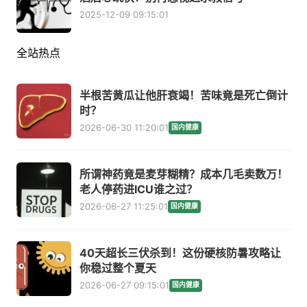
2025-12-09 09:15:01
全站热点
半根苦黄瓜让他肝衰竭！苦味竟是死亡倒计
时？
2026-06-30 11:20:01
国内健康
所谓神药竟是麦芽糊精？成本几毛卖数万！
老人停药进ICU谁之过？
2026-06-27 11:25:01
国内健康
40天超长三伏杀到！这份硬核防暑攻略让
你稳过整个夏天
2026-06-27 09:15:01
国内健康