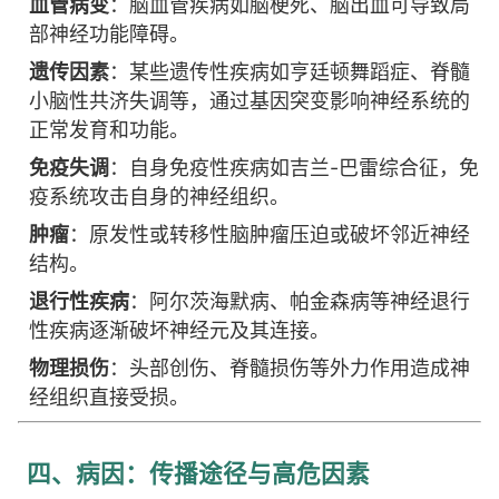
血管病变
：脑血管疾病如脑梗死、脑出血可导致局
部神经功能障碍。
遗传因素
：某些遗传性疾病如亨廷顿舞蹈症、脊髓
小脑性共济失调等，通过基因突变影响神经系统的
正常发育和功能。
免疫失调
：自身免疫性疾病如吉兰-巴雷综合征，免
疫系统攻击自身的神经组织。
肿瘤
：原发性或转移性脑肿瘤压迫或破坏邻近神经
结构。
退行性疾病
：阿尔茨海默病、帕金森病等神经退行
性疾病逐渐破坏神经元及其连接。
物理损伤
：头部创伤、脊髓损伤等外力作用造成神
经组织直接受损。
四、病因：传播途径与高危因素