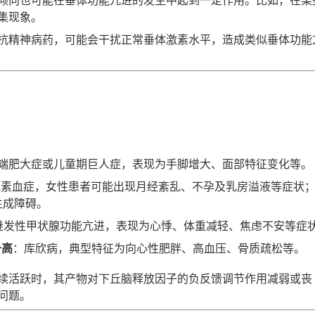
集现象。
抗精神病药，可能会干扰正常垂体激素水平，造成类似垂体功能
端肥大症或儿童期巨人症，表现为手脚增大、面部特征变化等。
乳素血症，女性患者可能出现月经紊乱、不孕及乳房溢液等症状
生成障碍。
继发性甲状腺功能亢进，表现为心悸、体重减轻、焦虑不安等症
升高
：库欣病，典型特征为向心性肥胖、高血压、骨质疏松等。
续活跃时，其产物对下丘脑释放因子的负反馈调节作用减弱或丧
问题。