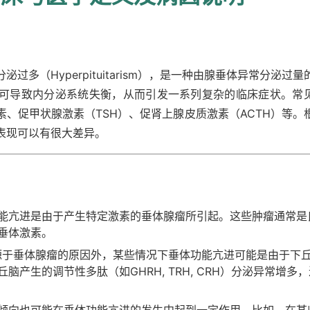
多（Hyperpituitarism），是一种由腺垂体异常分泌过量
可导致内分泌系统失衡，从而引发一系列复杂的临床症状。常
、促甲状腺激素（TSH）、促肾上腺皮质激素（ACTH）等。
表现可以有很大差异。
能亢进是由于产生特定激素的垂体腺瘤所引起。这些肿瘤通常是
垂体激素。
源于垂体腺瘤的原因外，某些情况下垂体功能亢进可能是由于下
产生的调节性多肽（如GHRH, TRH, CRH）分泌异常增多
倾向也可能在垂体功能亢进的发生中起到一定作用。比如，在某