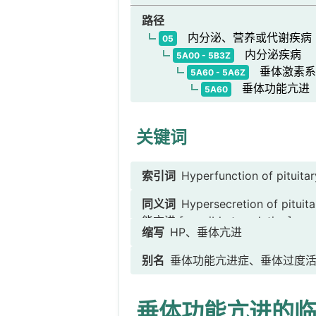
路径
内分泌、营养或代谢疾病
05
内分泌疾病
5A00 - 5B3Z
垂体激素系
5A60 - 5A6Z
垂体功能亢进
5A60
关键词
索引词
Hyperfunction of pituita
同义词
Hypersecretion of p
能亢进 [possible translation]
缩写
HP、垂体亢进
别名
垂体功能亢进症、垂体过度
垂体功能亢进的