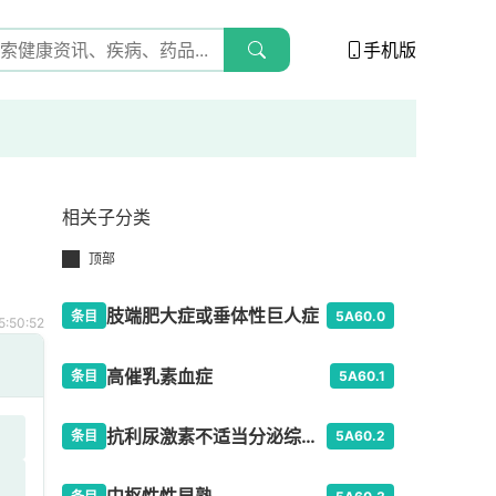
手机版
相关子分类
顶部
肢端肥大症或垂体性巨人症
条目
5A60.0
:50:52
高催乳素血症
条目
5A60.1
抗利尿激素不适当分泌综合征
条目
5A60.2