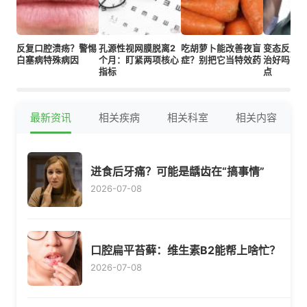
反复口腔溃疡？警惕
孔源性视网膜脱离2
吃胡萝卜能改善夜盲
变态反应
白塞病特殊病因
个月：盯紧两项核心
症？别把它当特效药
治好吗？
指标
点
最新资讯
相关疾病
相关科室
相关内容
进食后牙痛？可能是龋齿在“搞事情”
2026-07-08
口腔扁平苔藓：维生素B2能帮上啥忙？
2026-07-08