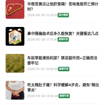
半根苦黄瓜让他肝衰竭！苦味竟是死亡倒计
时？
2026-06-30 11:20:01
国内健康
鼻中隔偏曲术后多久能恢复？关键看这几点
2026-02-28 17:10:47
健康科普
车前草能清热利尿？禁忌副作用+正确用法
要牢记
2026-01-22 13:59:35
健康科普
吃太辣肚子痛？科学缓解4步走，避免“辣出
胃炎”
2026-03-24 13:02:44
健康科普