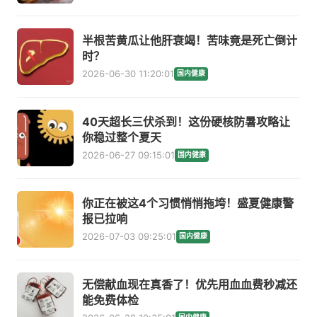
半根苦黄瓜让他肝衰竭！苦味竟是死亡倒计
时？
2026-06-30 11:20:01
国内健康
40天超长三伏杀到！这份硬核防暑攻略让
你稳过整个夏天
2026-06-27 09:15:01
国内健康
你正在被这4个习惯悄悄拖垮！盛夏健康警
报已拉响
2026-07-03 09:25:01
国内健康
无偿献血现在真香了！优先用血血费秒减还
能免费体检