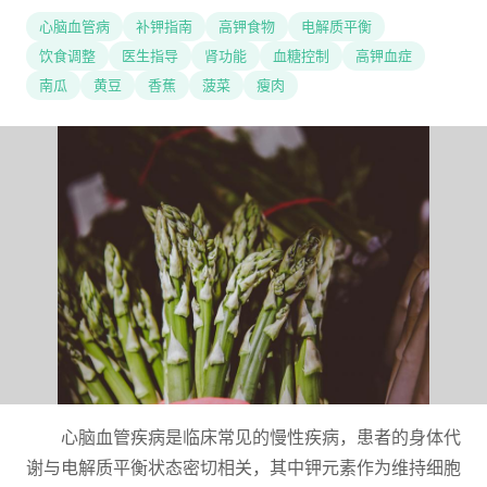
心脑血管病
补钾指南
高钾食物
电解质平衡
饮食调整
医生指导
肾功能
血糖控制
高钾血症
南瓜
黄豆
香蕉
菠菜
瘦肉
心脑血管疾病是临床常见的慢性疾病，患者的身体代
谢与电解质平衡状态密切相关，其中钾元素作为维持细胞