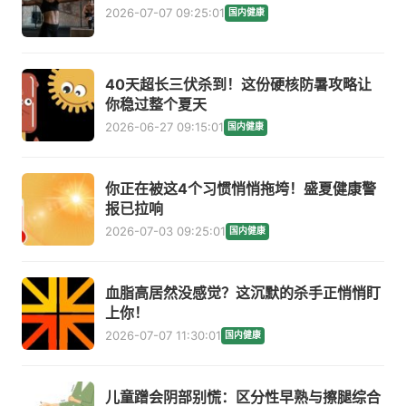
2026-07-07 09:25:01
国内健康
40天超长三伏杀到！这份硬核防暑攻略让
你稳过整个夏天
2026-06-27 09:15:01
国内健康
你正在被这4个习惯悄悄拖垮！盛夏健康警
报已拉响
2026-07-03 09:25:01
国内健康
血脂高居然没感觉？这沉默的杀手正悄悄盯
上你！
2026-07-07 11:30:01
国内健康
儿童蹭会阴部别慌：区分性早熟与擦腿综合