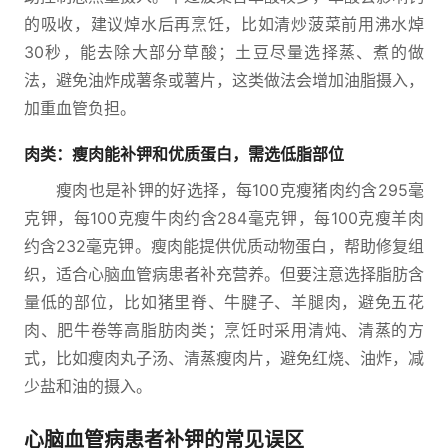
的吸收，建议焯水后再烹饪，比如清炒菠菜前用沸水焯
30秒，能去除大部分草酸；土豆尽量选择蒸、煮的做
法，避免油炸成薯条或薯片，这类做法会增加油脂摄入，
加重血管负担。
肉类：瘦肉能补钾和优质蛋白，需选低脂部位
瘦肉也是补钾的好选择，每100克瘦猪肉约含295毫
克钾，每100克瘦牛肉约含284毫克钾，每100克瘦羊肉
约含232毫克钾。瘦肉能提供优质动物蛋白，帮助修复组
织，适合心脑血管病患者补充营养。但要注意选择脂肪含
量低的部位，比如猪里脊、牛腱子、羊腿肉，避免五花
肉、肥牛卷等高脂肪肉类；烹饪时采用清炖、清蒸的方
式，比如瘦肉丸子汤、清蒸瘦肉片，避免红烧、油炸，减
少盐和油的摄入。
心脑血管病患者补钾的常见误区