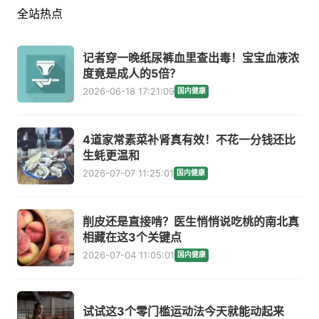
全站热点
记者穿一晚纸尿裤血里查出毒！宝宝血液浓
度竟是成人的5倍？
2026-06-18 17:21:09
国内健康
4道家常素菜补肾真有效！不花一分钱还比
生蚝更温和
2026-07-07 11:25:01
国内健康
削皮还是直接啃？医生悄悄说吃桃的南北真
相藏在这3个关键点
2026-07-04 11:05:01
国内健康
试试这3个零门槛运动法今天就能动起来