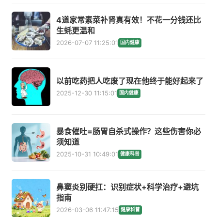
4道家常素菜补肾真有效！不花一分钱还比
生蚝更温和
2026-07-07 11:25:01
国内健康
以前吃药把人吃废了现在他终于能好起来了
2025-12-30 11:15:01
国内健康
暴食催吐=肠胃自杀式操作？这些伤害你必
须知道
2025-10-31 10:49:01
健康科普
鼻窦炎别硬扛：识别症状+科学治疗+避坑
指南
2026-03-06 11:47:15
健康科普