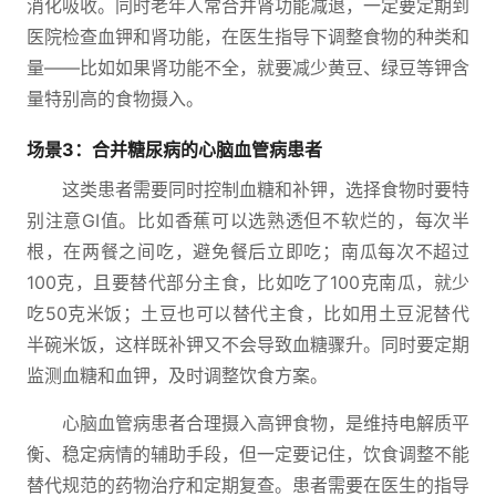
消化吸收。同时老年人常合并肾功能减退，一定要定期到
医院检查血钾和肾功能，在医生指导下调整食物的种类和
量——比如如果肾功能不全，就要减少黄豆、绿豆等钾含
量特别高的食物摄入。
场景3：合并糖尿病的心脑血管病患者
这类患者需要同时控制血糖和补钾，选择食物时要特
别注意GI值。比如香蕉可以选熟透但不软烂的，每次半
根，在两餐之间吃，避免餐后立即吃；南瓜每次不超过
100克，且要替代部分主食，比如吃了100克南瓜，就少
吃50克米饭；土豆也可以替代主食，比如用土豆泥替代
半碗米饭，这样既补钾又不会导致血糖骤升。同时要定期
监测血糖和血钾，及时调整饮食方案。
心脑血管病患者合理摄入高钾食物，是维持电解质平
衡、稳定病情的辅助手段，但一定要记住，饮食调整不能
替代规范的药物治疗和定期复查。患者需要在医生的指导