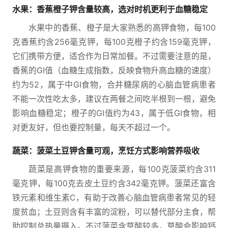
水果：香蕉橙子钾含量较高，选对时机更利于血糖稳定
水果中的香蕉、橙子是大家熟悉的高钾食物，每100
克香蕉约含256毫克钾，每100克橙子约含159毫克钾，
它们携带方便，适合作为日常加餐。不过需要注意的是，
香蕉的GI值（血糖生成指数，反映食物升高血糖的速度）
约为52，属于中GI食物，合并糖尿病的心脑血管病患者
不能一次性吃太多，建议在两餐之间吃半根到一根，避免
影响血糖稳定；橙子的GI值约为43，属于低GI食物，相
对更友好，但也要控制量，每天不超过一个。
蔬菜：菠菜土豆钾含量可观，烹饪方式影响营养吸收
蔬菜是高钾食物的重要来源，每100克菠菜约含311
毫克钾，每100克去皮土豆约含342毫克钾。菠菜还富含
铁元素和维生素C，有助于改善心脑血管病患者常见的轻
度贫血；土豆则含有丰富的淀粉，可以替代部分主食，帮
助控制总热量摄入。不过菠菜含草酸较多，草酸会影响钙