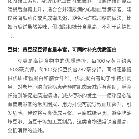
化为维生素A，帮助保护血管内皮细胞；膳食纤维则能延
缓餐后血糖上升，适合合并糖尿病的心脑血管病患者。建
议将南瓜蒸食或煮成南瓜粥，避免油炸或加糖的做法，比
如南瓜饼虽然美味，但油脂和糖分含量高，不利于病情控
制。
豆类：黄豆绿豆钾含量丰富，可同时补充优质蛋白
豆类是高钾食物中的优质选择，每100克黄豆约含
1503毫克钾，每100克绿豆约含787毫克钾，同时还能提
供优质植物蛋白和膳食纤维。优质蛋白有助于维持肌肉
量，对老年心脑血管病患者预防肌肉衰减症有帮助；膳食
纤维则能促进肠道蠕动，减少便秘的发生——便秘是心脑
血管病患者的常见困扰，用力排便可能导致血压骤升，引
发危险。建议将豆类做成豆浆、豆腐或绿豆粥，避免吃油
炸豆泡、卤豆干等加工豆制品，这类食物通常钠含量高，
会抵消钾的益处。