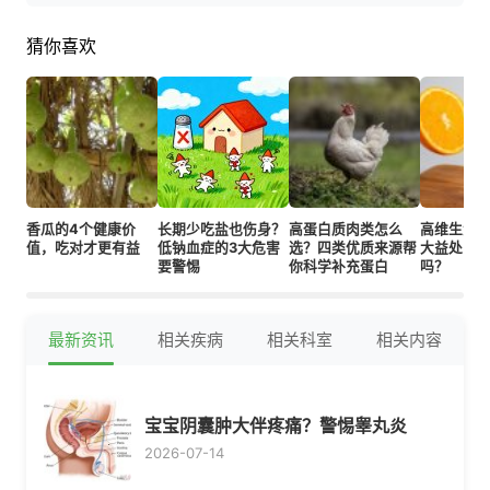
猜你喜欢
香瓜的4个健康价
长期少吃盐也伤身？
高蛋白质肉类怎么
高维生素C
值，吃对才更有益
低钠血症的3大危害
选？四类优质来源帮
大益处，
要警惕
你科学补充蛋白
吗？
最新资讯
相关疾病
相关科室
相关内容
宝宝阴囊肿大伴疼痛？警惕睾丸炎
2026-07-14