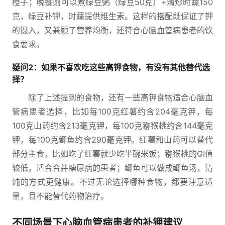
橙子；晚餐则可以煮绿豆粥（绿豆50克）+清炒时蔬150
克，绿豆补钾，时蔬提供维生素。这样的搭配既保证了钾
的摄入，又兼顾了营养均衡，还符合心脑血管病患者的饮
食要求。
疑问2：如果不喜欢吃这些高钾食物，有没有其他替代选
择？
除了上述提到的食物，还有一些高钾食物适合心脑血
管病患者选择，比如每100克红薯约含204毫克钾，每
100克山药约含213毫克钾，每100克猕猴桃约含144毫克
钾，每100克鲫鱼约含290毫克钾。红薯和山药可以替代
部分主食，比如吃了红薯就少吃半碗米饭；猕猴桃的GI值
较低，适合合并糖尿病的患者；鲫鱼可以做成鲫鱼汤，清
炖的方式更健康。不过无论选择哪种食物，都要注意适
量，且不能替代药物治疗。
不同场景下心脑血管病患者的补钾建议