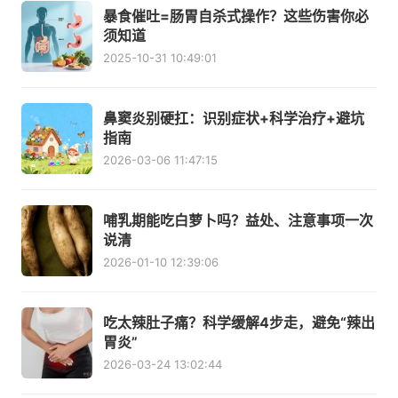
暴食催吐=肠胃自杀式操作？这些伤害你必
须知道
2025-10-31 10:49:01
鼻窦炎别硬扛：识别症状+科学治疗+避坑
指南
2026-03-06 11:47:15
哺乳期能吃白萝卜吗？益处、注意事项一次
说清
2026-01-10 12:39:06
吃太辣肚子痛？科学缓解4步走，避免“辣出
胃炎”
2026-03-24 13:02:44