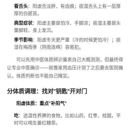
看舌头
：阳虚舌淡胖、有齿痕；痰湿舌头上有一层厚
厚的白腻苔。
典型症状
：阳虚主要是怕冷、手脚凉；痰湿主要是头
重脚轻、身上发沉。
季节影响
：阳虚冬天更严重（冷的时候更怕冷）；痰
湿在梅雨季（阴雨连绵）容易犯。
可以先用中医体质辨识量表自己大概测测，但最终得
让专业中医确诊——就像家用血压计测了之后要去医院确
认，体质判断也不能自己瞎定。
分体质调理：找对“钥匙”开对门
阳虚体质：重点“补阳气”
吃
：选温性养脾的食物，比如山药、红枣、桂圆，平
时可以喝生姜红糖茶。