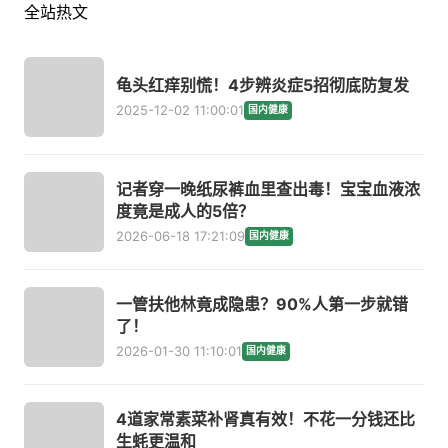
全站热文
龟头红痒别慌！4步辨炎症5招彻底防复发
2025-12-02 11:00:01
国内健康
记者穿一晚纸尿裤血里查出毒！宝宝血液浓
度竟是成人的5倍？
2026-06-18 17:21:09
国内健康
一管扶他林竟成隐患？90%人第一步就错
了！
2026-01-30 11:10:01
国内健康
4道家常素菜补肾真有效！不花一分钱还比
生蚝更温和