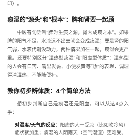
印）。
痰湿的“源头”和“根本”：脾和肾要一起顾
中医有句话叫“脾为生痰之源，肾为成痰之本”。如果
脾的阳气不足，水液运不出去就会变成痰湿；要是肾的阳
气弱，水液代谢没动力，两种情况加在一起，痰湿会更严
重。还要特别区分“湿热型痰湿”和“阳虚型体质”：湿热型
的人会有口苦、嘴里发黏、小便发黄等“热”的表现，调理
得清湿热，不能随便补。
教你初步辨体质：4个简单方法
想初步判断自己是痰湿还是阳虚，可以从这4点入
手：
对温度/天气的反应
：阳虚的人一受凉（比如吹冷风）
症状就加重；痰湿的人阴雨天（空气潮湿）更难受。