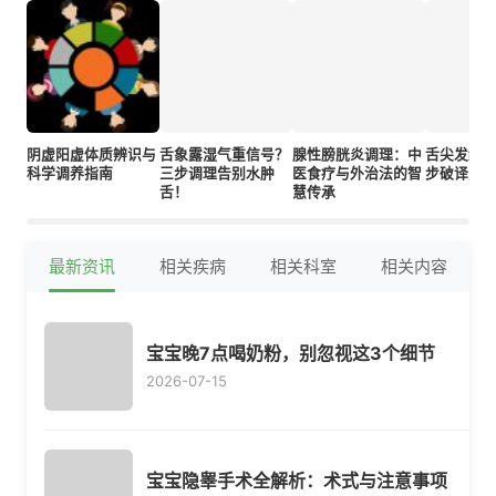
阴虚阳虚体质辨识与
舌象露湿气重信号？
腺性膀胱炎调理：中
舌尖发红舌
科学调养指南
三步调理告别水肿
医食疗与外治法的智
步破译身
舌！
慧传承
最新资讯
相关疾病
相关科室
相关内容
宝宝晚7点喝奶粉，别忽视这3个细节
2026-07-15
宝宝隐睾手术全解析：术式与注意事项