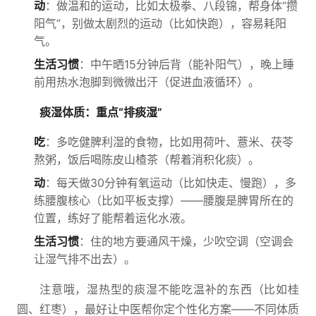
动
：做温和的运动，比如太极拳、八段锦，帮身体“攒
阳气”，别做太剧烈的运动（比如快跑），容易耗阳
气。
生活习惯
：中午晒15分钟后背（能补阳气），晚上睡
前用热水泡脚到微微出汗（促进血液循环）。
痰湿体质：重点“排痰湿”
吃
：多吃健脾利湿的食物，比如用荷叶、薏米、茯苓
熬粥，饭后喝陈皮山楂茶（帮着消积化痰）。
动
：每天做30分钟有氧运动（比如快走、慢跑），多
练腰腹核心（比如平板支撑）——腰腹是脾胃所在的
位置，练好了能帮着运化水液。
生活习惯
：住的地方要通风干燥，少吹空调（空调会
让湿气排不出去）。
注意哦，湿热型的痰湿不能吃温补的东西（比如桂
圆、红枣），最好让中医帮你定个性化方案——不同体质