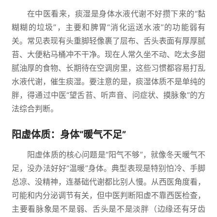
在中医看来，痰湿是身体水液代谢不好攒下来的“黏
糊糊的垃圾”，主要和脾胃“消化运送水液”的功能弱有
关。常见表现有头重脚轻像裹了层布、舌头表面有厚厚腻
苔、大便粘马桶冲不干净。现在人常久坐不动、吃太多甜
腻油厚的食物、长期待在空调房里，这些习惯都容易打乱
水液代谢，催生痰湿。要注意的是，痰湿体质不是单纯的
胖，得通过中医“望舌苔、听声音、问症状、摸脉象”的方
法综合判断。
阳虚体质：身体“暖气不足”
阳虚体质的核心问题是“阳气不够”，就像冬天暖气不
足，没办法好好“温暖”身体。典型表现是特别怕冷、手脚
总凉、没精神，连基础代谢都比别人慢。从西医角度看，
可能和内分泌调节有关，但中医判断阳虚不靠西医检查，
主要看脉象是不是弱、舌头是不是淡胖（边缘还有牙齿