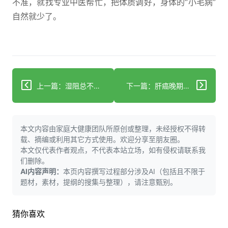
不准，就找专业中医帮忙，把体质调好，身体的“小毛病”
自然就少了。
上一篇：湿阻总不好？脾肾阳虚可能是根源，这样调理更有效
下一篇：肝癌晚期腹水如何调理？中医有这些方法！
本文内容由家庭大健康团队所原创或整理，未经授权不得转
载、摘编或利用其它方式使用。欢迎分享至朋友圈。
本文仅代表作者观点，不代表本站立场，如有侵权请联系我
们删除。
AI内容声明：
本页内容撰写过程部分涉及AI（包括且不限于
题材，素材，提纲的搜集与整理），请注意甄别。
猜你喜欢