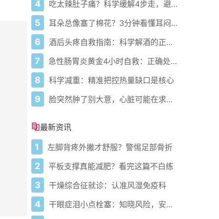
4
吃太辣肚子痛？科学缓解4步走，避免“辣出胃炎”
5
耳朵总像塞了棉花？3分钟看懂耳闷的真相与自救指南
6
酒后头疼自救指南：科学解酒的正确打开方式
7
急性肠胃炎黄金4小时自救：正确处置与误区避坑关键
8
科学减重：精准把控热量缺口是核心
9
脸突然肿了别大意，心脏可能在求救？
最新资讯
1
左脚背疼外撇才舒服？警惕足部骨折
2
平板支撑真能减肥？看完这篇不白练
3
干燥综合征就诊：认准风湿免疫科
4
干眼症泪小点栓塞：知晓风险，安全治疗