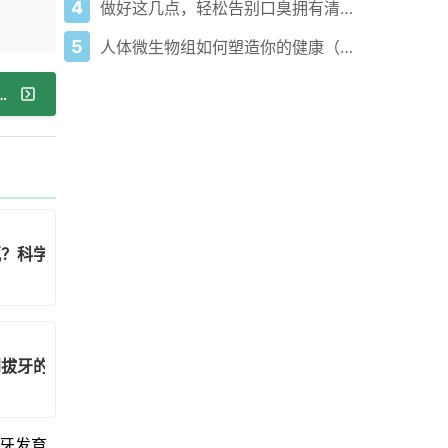
4
做好这几点，轻松告别口臭拥有清新口气！
5
人体微生物组如何塑造你的健康（从肠道到皮肤）
别硬扛！家庭护理与就医时机全要点
氟？科学选择指南来了！
到拔牙的科学选择
牙发育