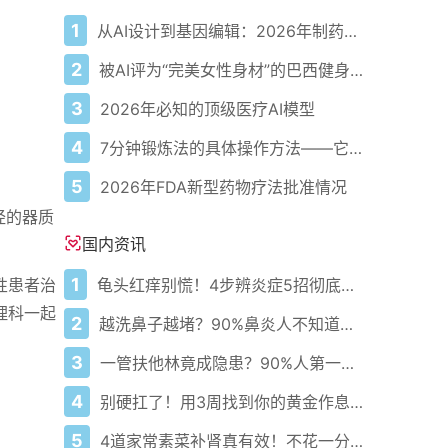
1
从AI设计到基因编辑：2026年制药领域重大突破
2
被AI评为“完美女性身材”的巴西健身模特
3
2026年必知的顶级医疗AI模型
4
7分钟锻炼法的具体操作方法——它确实有效，但有一个前提
5
2026年FDA新型药物疗法批准情况
经的器质
国内资讯
1
龟头红痒别慌！4步辨炎症5招彻底防复发
性患者治
理科一起
2
越洗鼻子越堵？90%鼻炎人不知道的洗鼻真相
3
一管扶他林竟成隐患？90%人第一步就错了！
4
别硬扛了！用3周找到你的黄金作息你的身体在等你
5
4道家常素菜补肾真有效！不花一分钱还比生蚝更温和