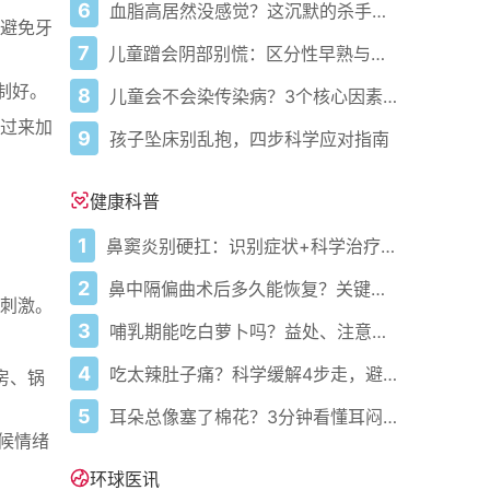
6
血脂高居然没感觉？这沉默的杀手正悄悄盯上你！
避免牙
7
儿童蹭会阴部别慌：区分性早熟与擦腿综合征
制好。
8
儿童会不会染传染病？3个核心因素说了算
过来加
9
孩子坠床别乱抱，四步科学应对指南
健康科普
1
鼻窦炎别硬扛：识别症状+科学治疗+避坑指南
2
鼻中隔偏曲术后多久能恢复？关键看这几点
刺激。
3
哺乳期能吃白萝卜吗？益处、注意事项一次说清
4
吃太辣肚子痛？科学缓解4步走，避免“辣出胃炎”
房、锅
5
耳朵总像塞了棉花？3分钟看懂耳闷的真相与自救指南
候情绪
环球医讯