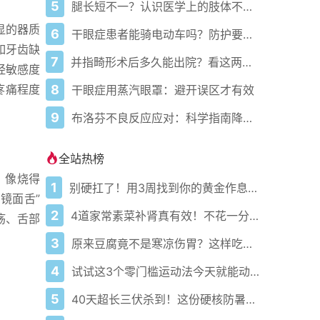
5
腿长短不一？认识医学上的肢体不等长
显的器质
6
干眼症患者能骑电动车吗？防护要点需牢记
如牙齿缺
7
并指畸形术后多久能出院？看这两大因素
经敏感度
8
疼痛程度
干眼症用蒸汽眼罩：避开误区才有效
9
布洛芬不良反应应对：科学指南降低风险
全站热榜
，像烧得
1
别硬扛了！用3周找到你的黄金作息你的身体在等你
镜面舌”
2
4道家常素菜补肾真有效！不花一分钱还比生蚝更温和
疡、舌部
3
原来豆腐竟不是寒凉伤胃？这样吃才真香
4
试试这3个零门槛运动法今天就能动起来
5
40天超长三伏杀到！这份硬核防暑攻略让你稳过整个夏天