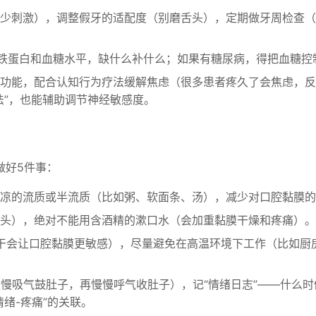
少刺激），调整假牙的适配度（别磨舌头），定期做牙周检查（
、铁蛋白和血糖水平，缺什么补什么；如果有糖尿病，得把血糖控
功能，配合认知行为疗法缓解焦虑（很多患者疼久了会焦虑，反
法”，也能辅助调节神经敏感度。
做好5件事：
凉的流质或半流质（比如粥、软面条、汤），减少对口腔黏膜的
头），绝对不能用含酒精的漱口水（会加重黏膜干燥和疼痛）。
（太干会让口腔黏膜更敏感），尽量避免在高温环境下工作（比如厨
慢慢吸气鼓肚子，再慢慢呼气收肚子），记“情绪日志”——什么时
绪-疼痛”的关联。