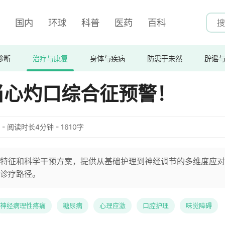
国内
环球
科普
医药
百科
诊断
治疗与康复
身体与疾病
防患于未然
辟谣
当心灼口综合征预警！
:15 - 阅读时长4分钟 - 1610字
特征和科学干预方案，提供从基础护理到神经调节的多维度应对
诊疗路径。
神经病理性疼痛
糖尿病
心理应激
口腔护理
味觉障碍