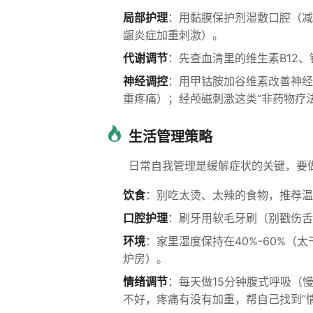
局部护理
：用黏膜保护剂湿敷口腔（减
龈炎症加重刺激）。
代谢调节
：先查血清里的维生素B12
神经调控
：用甲钴胺加谷维素改善神经
重疼痛）；经颅磁刺激这类“非药物疗
生活管理策略
日常自我管理是缓解症状的关键，要
饮食
：别吃太烫、太辣的食物，推荐温
口腔护理
：刷牙用软毛牙刷（别戳伤舌
环境
：家里湿度保持在40%-60%
炉房）。
情绪调节
：每天做15分钟腹式呼吸（
不好，疼痛有没有加重，帮自己找到“情