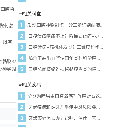
坏口腔菌
相关科室
1
发现口腔肿物别慌！分三步识别黏液囊肿正确处理方案
稍微刺激
2
口腔溃疡疼痛不止？阶梯式止痛+护理方案快速缓解
果：既有
3
口腔溃疡+扁桃体发炎？三维度科学方案缓解黏膜炎症！
4
嘴角干裂出血警惕口角炎！科学应对全攻略
腔黏膜检
5
口腔总闹情绪？揭秘黏膜发炎的隐藏真相
少神经调
相关疾病
1
孕期为啥易患口腔溃疡？咋应对看这里！
2
牙龈疾病和蛀牙几乎使中风风险翻倍 研究发现
3
牙龈萎缩怎么办？识别、治疗、预防攻略来了！