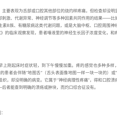
，主要表现为舌部或口腔其他部位的烧灼样疼痛，但检查却没明
部刺激、代谢异常、神经调节等多种因素共同作用的结果——比
生素B族、有糖尿病这类代谢问题，或是大脑中枢、口腔周围神
研究》的临床观察发现，患者唾液里的神经生长因子浓度变化，和
：早上刚起床时症状轻，到下午慢慢加重。疼的感觉也多种多样
的患者会伴随“地图舌”（舌头表面像地图一样一块一块的）或“
组织，却没明确的病变。它属于“神经病理性疼痛”，得和口腔溃
—后者能查到明确的溃疡或肿块，而灼口综合征没有。
制：