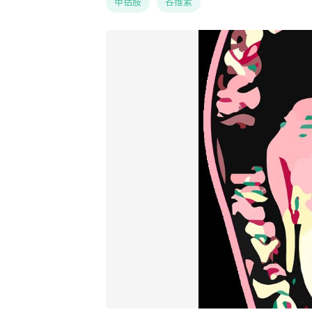
甲钴胺
谷维素