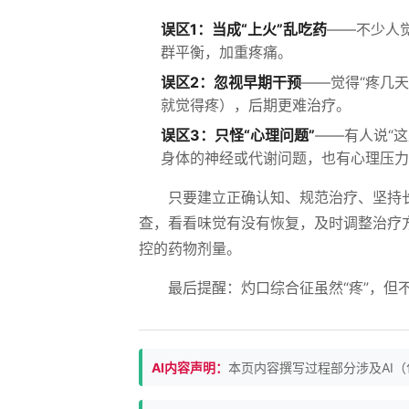
误区1：当成“上火”乱吃药
——不少人
群平衡，加重疼痛。
误区2：忽视早期干预
——觉得“疼几天
就觉得疼），后期更难治疗。
误区3：只怪“心理问题”
——有人说“这
身体的神经或代谢问题，也有心理压力
只要建立正确认知、规范治疗、坚持
查，看看味觉有没有恢复，及时调整治疗
控的药物剂量。
最后提醒：灼口综合征虽然“疼”，但
AI内容声明：
本页内容撰写过程部分涉及AI