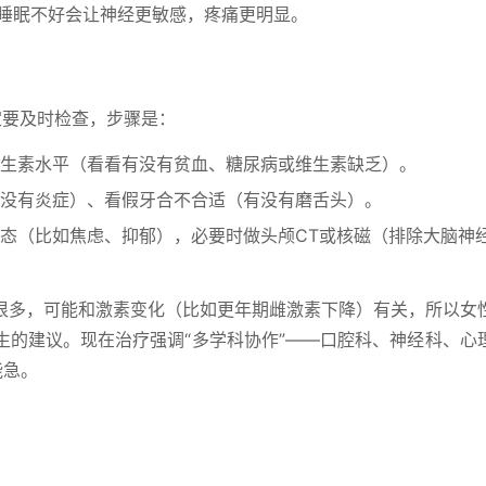
，睡眠不好会让神经更敏感，疼痛更明显。
定要及时检查，步骤是：
生素水平（看看有没有贫血、糖尿病或维生素缺乏）。
没有炎症）、看假牙合不合适（有没有磨舌头）。
态（比如焦虑、抑郁），必要时做头颅CT或核磁（排除大脑神
很多，可能和激素变化（比如更年期雌激素下降）有关，所以女
生的建议。现在治疗强调“多学科协作”——口腔科、神经科、心
能急。
：