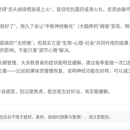
觉得“舌头烧得慌就是上火”，盲目吃抗菌药或清火丸，反而会破
就好了”，拖久了会让“中枢神经敏化”（大脑疼的“阈值”变低，
是装的”“太矫情”，但其实它是“生物-心理-社会”共同作用的结
的影响，不能只靠“调节心情”解决。
长期管理，大多数患者的症状能明显缓解。建议每季度做一次口
方案——比如如果味觉慢慢恢复，说明神经功能在好转，可以减
不会癌变，别过度焦虑，配合医生好好治，肯定能缓解。
（包括且不限于题材，素材，提纲的搜集与整理），请注意甄别。