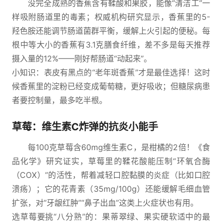
没完全成熟的香蕉含有鞣酸和果胶，能像“清洁工”一
样吸附肠道里的毒素；权威机构研究显示，香蕉里的5-
羟色胺还能调节肠道菌群平衡，缓解上火引起的便秘。每
根中等大小的香蕉有3.1克膳食纤维，差不多是每天推荐
摄入量的12%——刚好帮肠道“动起来”。
小知识：表皮有黑点的“老年斑香蕉”才是最佳选择！这时
候香蕉里的淀粉已经变成葡萄糖，更好吸收；但糖尿病患
者要控制量，最多吃半根。
草莓：维生素C炸弹的抗炎小能手
每100克草莓含60mg维生素C，是柑橘的2倍！《食
品化学》研究证实，草莓里的鞣花酸能压制“环氧合酶
（COX）”的活性，帮着减轻口腔黏膜的炎症（比如口腔
溃疡）；它的花青素（35mg/100g）还能缓解毛细血管
扩张，对“牙龈红肿”“鼻子出血”这类上火症状也有用。
选草莓要挑“八分熟”的：果蒂翠绿、果实硬软适中的最