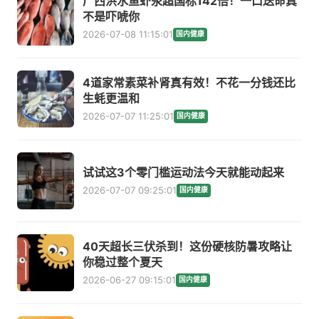
广西洪水鱼虾汞超国标142倍！一口送命真
不是吓唬你
2026-07-08 11:15:01
国内健康
4道家常素菜补肾真有效！不花一分钱还比
生蚝更温和
2026-07-07 11:25:01
国内健康
试试这3个零门槛运动法今天就能动起来
2026-07-07 09:25:01
国内健康
40天超长三伏杀到！这份硬核防暑攻略让
你稳过整个夏天
2026-06-27 09:15:01
国内健康