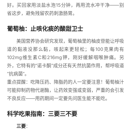
好。买回家用淡盐水泡15分钟，再用流水冲干净——别
省这步，避免残留农药刺激肠胃。
葡萄柚：止咳化痰的酸甜卫士
美国营养协会研究发现，葡萄柚里的柚皮苷能让呼吸
道的黏液没那么黏，咳起来更轻松；每100克果肉有
102mg维生素C和216mg钾，刚好缓解咽喉肿痛。另
外，它特有的“诺卡酮”成分还有天然抗菌作用，帮呼吸道
“抗病菌”。
重点提醒：吃降压药、降脂药的人一定要注意！葡萄柚汁
可能抑制药物代谢酶，让药效变强或变弱，严重的会引发
不良反应——用药期间一定要先问医生能不能吃。
科学吃果指南：三要三不要
三要
：