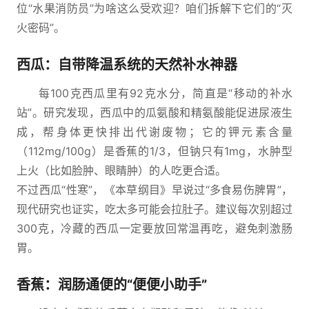
位“水果消防员”为啥这么受欢迎？咱们拆解下它们的“灭
火密码”。
西瓜：自带降温系统的天然补水神器
每100克西瓜里有92克水分，简直是“移动的补水
站”。研究发现，西瓜中的瓜氨酸和精氨酸能促进尿液生
成，帮身体更快排出代谢废物；它的钾元素含量
（112mg/100g）是香蕉的1/3，但钠只有1mg，水肿型
上火（比如脸肿、眼睛肿）的人吃更合适。
不过西瓜“性寒”，《本草纲目》早说过“多食易伤脾胃”，
现代研究也证实，吃太多可能会拉肚子。建议每次别超过
300克，冷藏的西瓜一定要放回常温再吃，避免刺激肠
胃。
香蕉：润肠通便的“便便小助手”