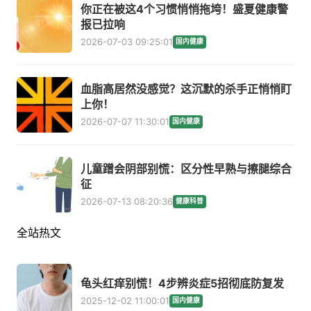
你正在被这4个习惯悄悄拖垮！盛夏健康警
报已拉响
2026-07-03 09:25:01
国内健康
血脂高居然没感觉？这沉默的杀手正悄悄盯
上你！
2026-07-07 11:30:01
国内健康
儿童蹭会阴部别慌：区分性早熟与擦腿综合
征
2026-07-13 08:20:36
健康科普
全站热文
龟头红痒别慌！4步辨炎症5招彻底防复发
2025-12-02 11:00:01
国内健康