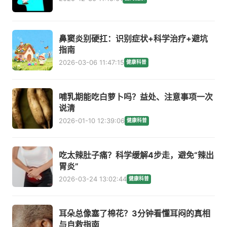
鼻窦炎别硬扛：识别症状+科学治疗+避坑
指南
2026-03-06 11:47:15
健康科普
哺乳期能吃白萝卜吗？益处、注意事项一次
说清
2026-01-10 12:39:06
健康科普
吃太辣肚子痛？科学缓解4步走，避免“辣出
胃炎”
2026-03-24 13:02:44
健康科普
耳朵总像塞了棉花？3分钟看懂耳闷的真相
与自救指南