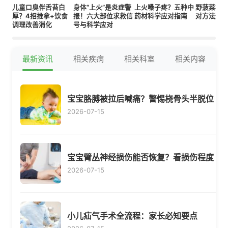
儿童口臭伴舌苔白
身体“上火”是炎症警
上火嗓子疼？五种中
野菠菜补铁
厚？4招推拿+饮食
报！六大部位求救信
药材科学应对指南
对方法避
调理改善消化
号与科学应对
最新资讯
相关疾病
相关科室
相关内容
宝宝胳膊被拉后喊痛？警惕桡骨头半脱位
2026-07-15
宝宝臂丛神经损伤能否恢复？看损伤程度
2026-07-15
小儿疝气手术全流程：家长必知要点