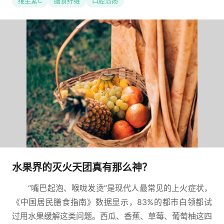
维生素C
膳食纤维
口腔溃疡
水果界的灭火天团真有那么神？
“嘴巴起泡、喉咙发烫”是现代人最常见的上火症状，
《中国居民膳食指南》数据显示，83%的都市白领都试
过用水果缓解这类问题。西瓜、香蕉、草莓、葡萄柚这四