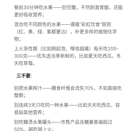
餐前30分钟吃水果——别空腹，不然刺激胃酸，还能
更好吸收营养；
混合吃不同颜色的水果——遵循“彩虹饮食”原则
（红、黄、绿、紫都要沾），补更多样的植物化学
物；
上火急性期（比如刚起泡、喉咙超痛）每天吃200-
300克——优先选当季新鲜的，比如夏天吃西瓜，冬
天吃草莓。
三不要
：
别把水果榨汁——膳食纤维会流失70%，不如直接吃
整颗；
别连续3天只吃同一种水果——比如天天吃西瓜，容
易缺其他营养；
别吃糖渍水果罐头——市售产品含糖量普遍超过
50%，越吃越上火。