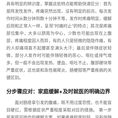
具有明显的辨识度，掌握这些特点能帮助快速区分：首先
是阵发性发作，疼痛突然出现，没有明显的前兆，每次发
作时间从数分钟到数十分钟不等，发作时疼痛明显，缓解
后则和正常人一样，呈现“时痛时止”的特点；其次是疼痛
部位集中，大多以脐周为中心，少数也可能出现在上腹
部，疼痛程度因人而异，有的人只是轻微的隐隐作痛，有
的人却痛得直不起腰甚至满头大汗；最后是伴随症状轻
微，部分人发作时可能伴随轻微的恶心、呕吐或排气增
多，但一般不会出现发热、便血、呕吐不止、腹部硬块等
严重症状，这也是和急性阑尾炎、肠梗阻等严重疾病的关
键区别。
分步骤应对：家庭缓解+及时就医的明确边界
面对肠痉挛引发的腹痛，既不用过度恐慌，也不能盲
目硬扛，需根据症状严重程度采取对应的措施。 第一步
是家庭可操作的缓解方案，如果疼痛程度较轻，没有伴随