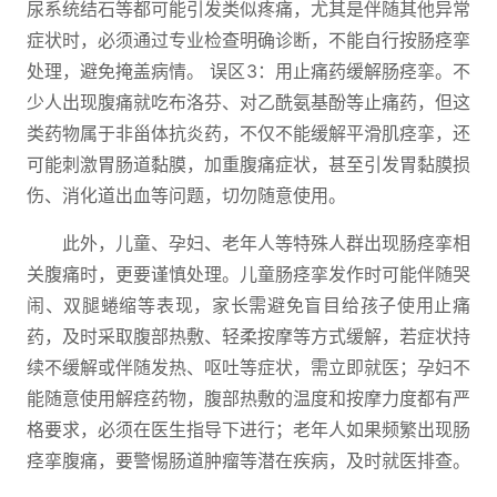
尿系统结石等都可能引发类似疼痛，尤其是伴随其他异常
症状时，必须通过专业检查明确诊断，不能自行按肠痉挛
处理，避免掩盖病情。 误区3：用止痛药缓解肠痉挛。不
少人出现腹痛就吃布洛芬、对乙酰氨基酚等止痛药，但这
类药物属于非甾体抗炎药，不仅不能缓解平滑肌痉挛，还
可能刺激胃肠道黏膜，加重腹痛症状，甚至引发胃黏膜损
伤、消化道出血等问题，切勿随意使用。
此外，儿童、孕妇、老年人等特殊人群出现肠痉挛相
关腹痛时，更要谨慎处理。儿童肠痉挛发作时可能伴随哭
闹、双腿蜷缩等表现，家长需避免盲目给孩子使用止痛
药，及时采取腹部热敷、轻柔按摩等方式缓解，若症状持
续不缓解或伴随发热、呕吐等症状，需立即就医；孕妇不
能随意使用解痉药物，腹部热敷的温度和按摩力度都有严
格要求，必须在医生指导下进行；老年人如果频繁出现肠
痉挛腹痛，要警惕肠道肿瘤等潜在疾病，及时就医排查。