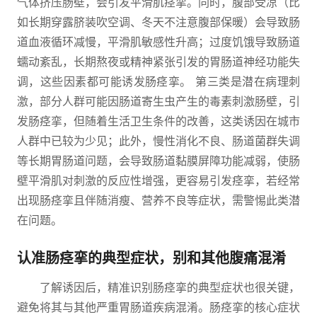
气体挤压肠壁，会引发平滑肌痉挛。同时，腹部受凉（比
如长期穿露脐装吹空调、冬天不注意腹部保暖）会导致肠
道血液循环减慢，平滑肌敏感性升高；过度饥饿导致肠道
蠕动紊乱，长期熬夜或精神紧张引发的胃肠道神经功能失
调，这些因素都可能诱发肠痉挛。 第三类是潜在病理刺
激，部分人群可能因肠道寄生虫产生的毒素刺激肠壁，引
发肠痉挛，但随着生活卫生条件的改善，这类诱因在城市
人群中已较为少见；此外，慢性消化不良、肠道菌群失调
等长期胃肠道问题，会导致肠道黏膜屏障功能减弱，使肠
壁平滑肌对刺激的反应性增强，更容易引发痉挛，若经常
出现肠痉挛且伴随消瘦、营养不良等症状，需警惕此类潜
在问题。
认准肠痉挛的典型症状，别和其他腹痛混淆
了解诱因后，精准识别肠痉挛的典型症状也很关键，
避免将其与其他严重胃肠道疾病混淆。肠痉挛的核心症状