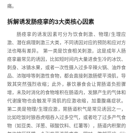
痛。
拆解诱发肠痉挛的3大类核心因素
肠痉挛的诱发因素可分为饮食刺激、物理/生理应
激、潜在病理刺激三大类，不同诱因对应的预防和应对方
法也略有差异。 第一类是饮食相关刺激，这是成年人肠
痉挛最常见的诱因，比如短时间内大量进食生冷的冰饮、
刺身、冰镇水果，或者一次性摄入过多辛辣火锅、油炸食
品、浓咖啡等刺激性食物，都会直接刺激肠壁平滑肌，导
致其突然强烈收缩；此外，暴饮暴食会让胃肠道负担骤
增，未及时消化的食物堆积在肠道内，发酵产生的气体和
代谢废物也会触发平滑肌的应激收缩，加重腹痛症状。
第二类是物理/生理应激，胃肠道积气是常见诱因之一，
比如吃饭时狼吞虎咽吞入过多空气，或者吃了过多产气食
物（如豆类、洋葱、碳酸饮料、红薯等），肠道内积聚的