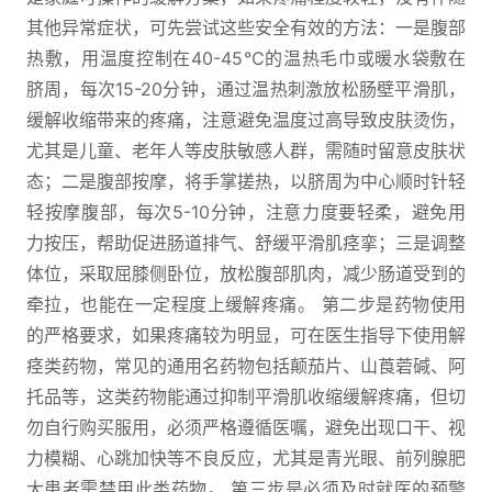
其他异常症状，可先尝试这些安全有效的方法：一是腹部
热敷，用温度控制在40-45℃的温热毛巾或暖水袋敷在
脐周，每次15-20分钟，通过温热刺激放松肠壁平滑肌，
缓解收缩带来的疼痛，注意避免温度过高导致皮肤烫伤，
尤其是儿童、老年人等皮肤敏感人群，需随时留意皮肤状
态；二是腹部按摩，将手掌搓热，以脐周为中心顺时针轻
轻按摩腹部，每次5-10分钟，注意力度要轻柔，避免用
力按压，帮助促进肠道排气、舒缓平滑肌痉挛；三是调整
体位，采取屈膝侧卧位，放松腹部肌肉，减少肠道受到的
牵拉，也能在一定程度上缓解疼痛。 第二步是药物使用
的严格要求，如果疼痛较为明显，可在医生指导下使用解
痉类药物，常见的通用名药物包括颠茄片、山莨菪碱、阿
托品等，这类药物能通过抑制平滑肌收缩缓解疼痛，但切
勿自行购买服用，必须严格遵循医嘱，避免出现口干、视
力模糊、心跳加快等不良反应，尤其是青光眼、前列腺肥
大患者需禁用此类药物。 第三步是必须及时就医的预警