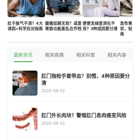
肚子胀气不消？4大
腹痛如厕无效？或是
便便发绿是消化不
急性胃肠炎
诱因+科学应对指南
胃肠功能紊乱在作怪
良？3种成因要分清
状，轻重
南
最新资讯
相关疾病
相关科室
相关内容
肛门指检手套带血？别慌，4种原因要分
清
2026-08-02
肛门外长肉块？警惕肛门息肉癌变风险
2026-08-02