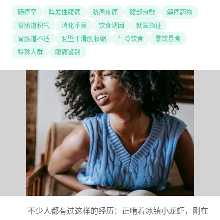
肠痉挛
阵发性腹痛
脐周疼痛
腹部热敷
解痉药物
胃肠道积气
消化不良
饮食诱因
就医指征
胃肠道不适
肠壁平滑肌收缩
生冷饮食
暴饮暴食
特殊人群
腹痛鉴别
不少人都有过这样的经历：正啃着冰镇小龙虾，刚在