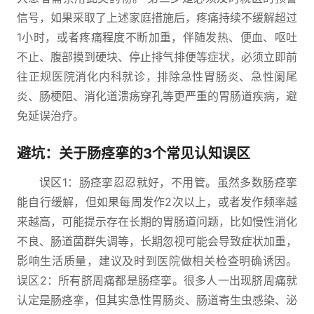
信号，如果采取了上述家庭措施后，疼痛持续不缓解超过
1小时，或者疼痛程度不断加重，伴随发热、便血、呕吐
不止、腹部摸到硬块、停止排气排便等症状，必须立即前
往正规医院消化内科就诊，排除急性胃肠炎、急性阑尾
炎、肠梗阻、消化道溃疡穿孔等更严重的胃肠道疾病，避
免延误治疗。
避坑：关于肠痉挛的3个常见认知误区
误区1：肠痉挛忍忍就好，不用管。虽然多数肠痉挛
能自行缓解，但如果每周发作2次以上，或者发作频率越
来越高，可能提示存在长期的胃肠道问题，比如慢性消化
不良、肠道菌群失调等，长期忽视可能会导致症状加重，
影响生活质量，建议及时到医院做相关检查明确诱因。
误区2：所有脐周痛都是肠痉挛。很多人一出现脐周痛就
认定是肠痉挛，但其实急性胃肠炎、肠道寄生虫感染、泌