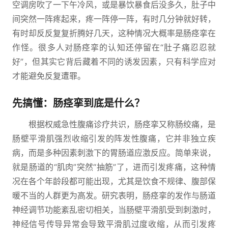
空调房吹了一下午冷风，或是暴饮暴食后没多久，肚子中
间突然一阵疼起来，疼一阵停一阵，有时几分钟就好转，
有时却反反复复折腾好几天，这种情况大概率是肠痉挛在
作怪。很多人对肠痉挛的认知还停留在“肚子痛忍忍就
好”，但其实它背后藏着不同的诱发因素，只有科学应对
才能避免反复遭罪。
先搞懂：肠痉挛到底是什么？
根据权威急性腹痛诊疗共识，肠痉挛又称肠绞痛，是
肠壁平滑肌强烈收缩引发的阵发性腹痛，它并非独立疾
病，而是多种因素刺激下的胃肠道应激反应。简单来说，
就是肠道的“肌肉”突然“抽筋”了，进而引发疼痛，这种情
况在各个年龄段都可能出现，尤其是饮食不规律、腹部保
暖不当的人群更为高发。研究表明，肠痉挛的发作与肠道
神经调节功能紊乱密切相关，当肠壁平滑肌受到刺激时，
神经信号传导异常会导致平滑肌过度收缩，从而引发疼