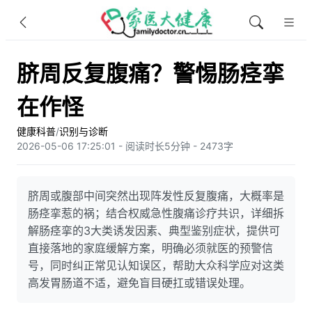
脐周反复腹痛？警惕肠痉挛
在作怪
健康科普
/
识别与诊断
2026-05-06 17:25:01 - 阅读时长5分钟 - 2473字
脐周或腹部中间突然出现阵发性反复腹痛，大概率是
肠痉挛惹的祸；结合权威急性腹痛诊疗共识，详细拆
解肠痉挛的3大类诱发因素、典型鉴别症状，提供可
直接落地的家庭缓解方案，明确必须就医的预警信
号，同时纠正常见认知误区，帮助大众科学应对这类
高发胃肠道不适，避免盲目硬扛或错误处理。