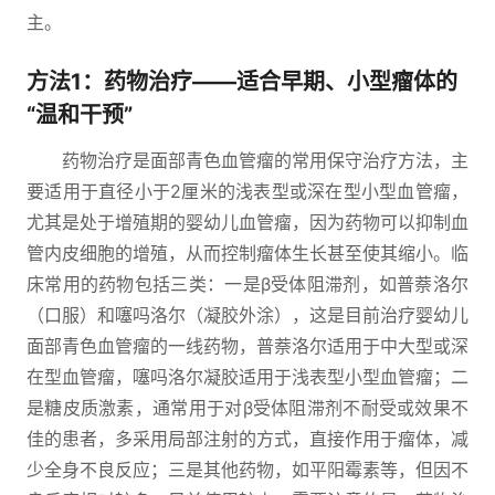
主。
方法1：药物治疗——适合早期、小型瘤体的
“温和干预”
药物治疗是面部青色血管瘤的常用保守治疗方法，主
要适用于直径小于2厘米的浅表型或深在型小型血管瘤，
尤其是处于增殖期的婴幼儿血管瘤，因为药物可以抑制血
管内皮细胞的增殖，从而控制瘤体生长甚至使其缩小。临
床常用的药物包括三类：一是β受体阻滞剂，如普萘洛尔
（口服）和噻吗洛尔（凝胶外涂），这是目前治疗婴幼儿
面部青色血管瘤的一线药物，普萘洛尔适用于中大型或深
在型血管瘤，噻吗洛尔凝胶适用于浅表型小型血管瘤；二
是糖皮质激素，通常用于对β受体阻滞剂不耐受或效果不
佳的患者，多采用局部注射的方式，直接作用于瘤体，减
少全身不良反应；三是其他药物，如平阳霉素等，但因不