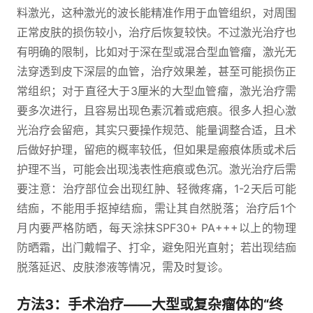
料激光，这种激光的波长能精准作用于血管组织，对周围
正常皮肤的损伤较小，治疗后恢复较快。不过激光治疗也
有明确的限制，比如对于深在型或混合型血管瘤，激光无
法穿透到皮下深层的血管，治疗效果差，甚至可能损伤正
常组织；对于直径大于3厘米的大型血管瘤，激光治疗需
要多次进行，且容易出现色素沉着或疤痕。很多人担心激
光治疗会留疤，其实只要操作规范、能量调整合适，且术
后做好护理，留疤的概率较低，但如果是瘢痕体质或术后
护理不当，可能会出现浅表性疤痕或色沉。激光治疗后需
要注意：治疗部位会出现红肿、轻微疼痛，1-2天后可能
结痂，不能用手抠掉结痂，需让其自然脱落；治疗后1个
月内要严格防晒，每天涂抹SPF30+ PA+++以上的物理
防晒霜，出门戴帽子、打伞，避免阳光直射；若出现结痂
脱落延迟、皮肤渗液等情况，需及时复诊。
方法3：手术治疗——大型或复杂瘤体的“终