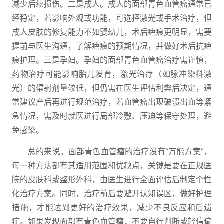
减少后续损伤。二是成人。成人的面部青色血管瘤通常已
经稳定，若影响外观或功能，可选择激光或手术治疗，但
成人皮肤的修复能力不如婴幼儿，术后疤痕更明显，需要
提前与医生沟通，了解疤痕的预期情况，并做好术后抗疤
痕护理。三是孕妇。孕妇的面部青色血管瘤治疗需谨慎，
药物治疗可能影响胎儿发育，激光治疗（如脉冲染料激
光）的辐射剂量较低，但仍需在医生评估利弊后决定，通
常建议产后再进行规范治疗，若血管瘤出现破溃出血等紧
急情况，需及时就医进行局部冷敷、压迫等保守处理，避
免感染。
总的来说，面部青色血管瘤的治疗没有“万能方案”，
每一种方法都有其适用范围和优缺点，关键是要在正规医
院的皮肤科或整形外科，由医生进行全面评估后制定个性
化治疗方案。同时，治疗前后要避开认知误区，做好护理
措施，才能达到更好的治疗效果，减少不良反应和后遗
症。如果发现面部有青色血管瘤，不要自行判断或轻信偏