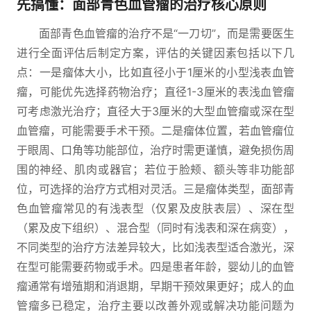
先搞懂：面部青色血管瘤的治疗核心原则
面部青色血管瘤的治疗不是“一刀切”，而是需要医生
进行全面评估后制定方案，评估的关键因素包括以下几
点：一是瘤体大小，比如直径小于1厘米的小型浅表血管
瘤，可能优先选择药物治疗；直径1-3厘米的表浅血管瘤
可考虑激光治疗；直径大于3厘米的大型血管瘤或深在型
血管瘤，可能需要手术干预。二是瘤体位置，若血管瘤位
于眼周、口角等功能部位，治疗时需更谨慎，避免损伤周
围的神经、肌肉或器官；若位于脸颊、额头等非功能部
位，可选择的治疗方式相对灵活。三是瘤体类型，面部青
色血管瘤常见的有浅表型（仅累及皮肤表层）、深在型
（累及皮下组织）、混合型（同时有浅表和深在病变），
不同类型的治疗方法差异较大，比如浅表型适合激光，深
在型可能需要药物或手术。四是患者年龄，婴幼儿的血管
瘤通常有增殖期和消退期，早期干预效果更好；成人的血
管瘤多已稳定，治疗主要以改善外观或解决功能问题为