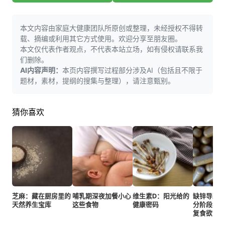
本文内容由家庭大健康团队所原创或整理，未经授权不得转
载、摘编或利用其它方式使用。欢迎分享至朋友圈。
本文仅代表作者观点，不代表本站立场，如有侵权请联系我
们删除。
AI内容声明：
本页内容撰写过程部分涉及AI（包括且不限于
题材，素材，提纲的搜集与整理），请注意甄别。
猜你喜欢
芝麻：藏在厨房里的
哺乳期深夜加餐小心
维生素D：阳光给的
缺锌导致
天然养生宝库
这些食物
健康密码
分阶段补
复食欲！