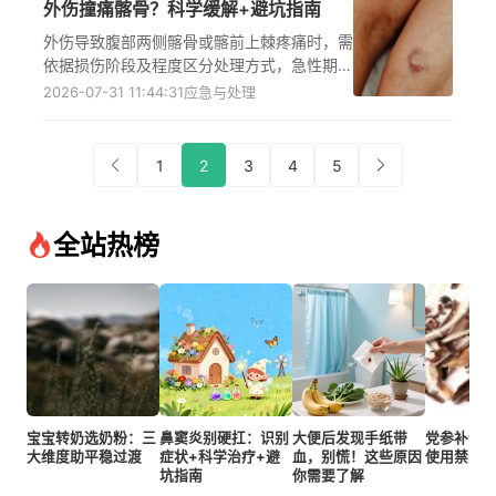
外伤撞痛髂骨？科学缓解+避坑指南
就医检查的科学处理步骤，避免因疏忽延误病
情，孕妇、老年人、有基础疾病等特殊人群更
外伤导致腹部两侧髂骨或髂前上棘疼痛时，需
需谨慎，若出现异常症状需及时咨询医生并遵
依据损伤阶段及程度区分处理方式，急性期以
医嘱处理。
冷敷控制肿胀与出血，恢复期通过物理治疗、
2026-07-31 11:44:31
应急与处理
规范外用膏药及谨慎使用非甾体类消炎药缓解
疼痛，同时需警惕骨折等严重损伤风险，及时
就医排查，避免不当处理加重伤情，助力损伤
1
2
3
4
5
部位顺利修复。
全站热榜
宝宝转奶选奶粉：三
鼻窦炎别硬扛：识别
大便后发现手纸带
党参补气
大维度助平稳过渡
症状+科学治疗+避
血，别慌！这些原因
使用禁忌
坑指南
你需要了解