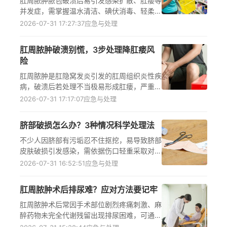
肛周脓肿脓包破溃后易引发感染扩散、肛瘘等
并发症，需掌握温水清洁、碘伏消毒、轻柔引
流的正确临时处理方法，更关键的是破溃后切
2026-07-31 17:27:37
应急与处理
勿自行处理了事，必须第一时间前往正规医院
肛肠外科就诊，由医生通过肛门镜等检查评估
肛周脓肿破溃别慌，3步处理降肛瘘风
病情，制定包括换药、手术在内的后续治疗方
险
案，同时需避开用酒精消毒、挤压脓包等常见
误区，才能有效降低健康风险，减少病情迁延
肛周脓肿是肛隐窝发炎引发的肛周组织炎性疾
不愈或复发的可能。
病，破溃后若处理不当极易形成肛瘘，严重影
响生活质量。掌握科学的破溃后处理方法至关
2026-07-31 17:17:07
应急与处理
重要，需明确核心处理目标，做好扩大破溃
口、规范换药、放置引流三大核心步骤，同时
脐部破损怎么办？3种情况科学处理法
警惕常见认知误区、牢记就医指征、做好日常
肛周护理，可有效降低并发症风险，促进创面
不少人因脐部有污垢忍不住抠挖，易导致脐部
顺利愈合。
皮肤破损引发感染，需依据伤口轻重采取对应
科学处理措施：仅轻微流血时先压迫止血再规
2026-07-31 16:52:51
应急与处理
范清洁消毒；出现红肿疼痛需配合使用抗感染
外用制剂；发展为脐炎或脐周脓肿必须及时就
肛周脓肿术后排尿难？应对方法要记牢
医清创引流。日常需做好脐部科学清洁防护，
拿不准情况时及时咨询医生，避免感染加重引
肛周脓肿术后常因手术部位剧烈疼痛刺激、麻
发更严重的健康问题。
醉药物未完全代谢残留出现排尿困难，可通过
遵循医嘱调整输液速度、模拟日常排尿环境诱