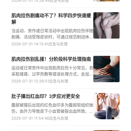
2026-07-31 15:28:44
应急与处理
导排尿、下腹部热敷等方法自主缓解，若症状
持续伴明显下腹胀痛需警惕尿潴留，应及时咨
肌肉拉伤剧痛动不了？科学四步快速缓
询医生遵医嘱处理，助力术后顺利恢复，减少
解
泌尿系统并发症风险。
当运动、劳作或日常活动中出现肌肉拉伤伴随
剧痛、活动受限症状时，可通过规范制动休
息、分阶段局部温冷敷、合理使用外用止痛药
2026-07-31 14:13:41
应急与处理
品及密切观察恢复情况四步科学处理，同时需
明确肌肉拉伤的损伤机制，避开立刻热敷、揉
肌肉拉伤别乱揉！分阶段科学处理指南
按等常见处理误区，若症状持续或加重应及时
就医，科学应对能有效降低二次损伤风险，促
运动或日常劳作中出现肌肉拉伤十分常见，若
进受损组织修复，减少慢性损伤的发生可能。
采取揉搓、过早热敷等错误处理方式，会加重
局部损伤、延长恢复时间甚至遗留慢性疼痛隐
2026-07-31 12:28:51
应急与处理
患。需依据损伤后的急性期、缓解期采取针对
性措施：急性期以止血消肿止痛为核心，需立
肚子撞出红血印？3步应对更安全
即停止活动、规范冷敷、避免伤处受力；缓解
期侧重促进肌肉修复，可进行热敷、物理治疗
腹部被撞后出现的红色血印多为腹部软组织挫
并逐步开展康复训练，若症状异常需及时就
伤，由外力导致皮下小血管破裂出血所致，需
医。
留意局部疼痛、肿胀等症状，警惕肝脏、脾脏
2026-07-31 11:54:46
应急与处理
等内部脏器损伤的潜在风险，掌握受伤48小
时内冷敷、48小时后按需热敷、必要时及时