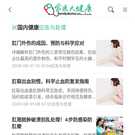
国内健康
应急与处理
肛门外伤的成因、预防与科学应对
详细解析肛门外伤的三类常见致伤因素，包括
占比最高的意外刺伤、和平时期罕见的火器性
损伤，以及涉及医源性操作或异常行为的挫裂
2026-08-01 10:19:04
应急与处理
伤，结合权威诊疗指南给出针对性预防建议，
强调肛门外伤属于肛肠急症，发生后需立即前
肛裂出血别慌，科学止血防复发指南
往正规医疗机构就诊，在医生指导下接受规范
诊断与治疗，避免因自行处理不当引发感染、
肛裂出血是肛肠科常见急症，多因排便损伤、
直肠穿孔、肛门失禁等严重并发症。
括约肌痉挛引发，结合临床诊疗规范及膳食指
南，详细讲解压迫止血、温水坐浴、改善排
2026-08-01 08:57:55
应急与处理
便、局部清洁4步科学止血法，同时补充常见
误区、特殊人群应对方案及就医指征，帮助患
肛周脓肿破溃别乱处理！4步防感染防
者快速稳定病情、促进肛裂愈合，避免错误处
肛瘘
理加重症状