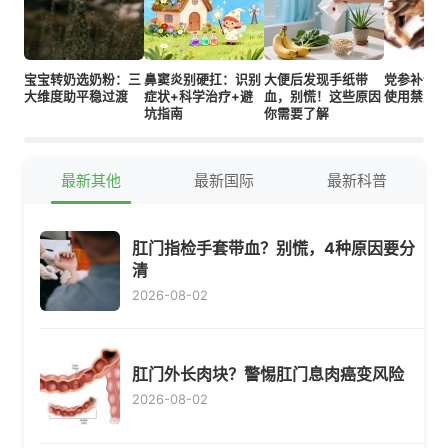
宝宝转奶选奶粉：三
鼻窦炎别硬扛：识别
大便后发现手纸带
党参补气
大维度助平稳过渡
症状+科学治疗+避
血，别慌！这些原因
使用禁忌
坑指南
你需要了解
最新其他
最新国际
最新科普
肛门指检手套带血？别慌，4种原因要分
清
2026-08-02
肛门外长肉块？警惕肛门息肉癌变风险
2026-08-02