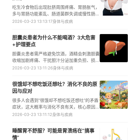
吃生冷食物后出现肚脐周围疼痛、胃肠胀气，
多与胃肠功能紊乱、肠道菌群失调或慢性肠炎
相关，可通过调整饮食、遵医嘱使用促动力药
2026-03-23 13:13:17
身体与疾病
或益生菌缓解；若症状持续超1周或加重，需
及时就医明确病因，避免治疗误区，减少不适
胆囊炎患者为什么不能喝酒？3大危害
反复影响生活。
+护理要点
胆囊炎患者需严格避免饮酒，酒精会刺激胆囊
收缩加剧疼痛、干扰胆汁分泌加重负担、损伤
肝脏间接影响胆囊功能，可能导致病情恶化；
2026-03-23 13:11:26
身体与疾病
还需坚持低脂规律饮食、适当运动、及时就医
遵循医嘱，特殊人群调整方案前咨询医生，以
很饿却不想吃饭还想吐？消化不良的原
控制炎症、降低并发症风险。
因与应对
很多人会遇到“很饿却不想吃饭还想吐”的矛盾
症状，这大概率与消化不良有关，核心原因包
括胃肠动力不足、消化酶缺乏、不良饮食因
2026-03-23 13:11:12
身体与疾病
素，可通过科学调整饮食、温和物理干预安全
缓解，若症状持续需及时就医，避免自行用药
睡醒胃不舒服？可能是胃溃疡在“搞事
风险，帮助读者科学呵护胃肠健康。
情”