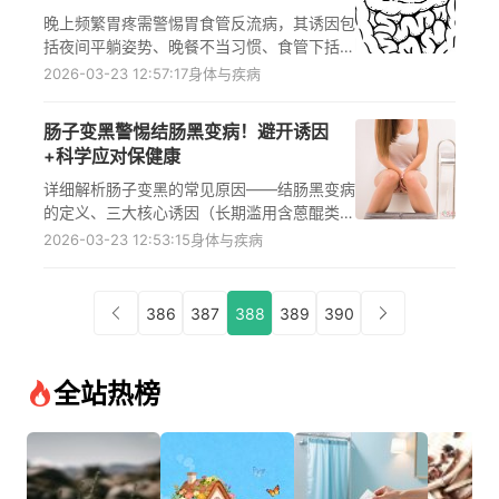
晚上频繁胃疼需警惕胃食管反流病，其诱因包
括夜间平躺姿势、晚餐不当习惯、食管下括约
肌功能异常等；缓解需先调整生活方式，用药
2026-03-23 12:57:17
身体与疾病
需严格遵医嘱，长期不适应及时到消化内科就
诊明确诊断，避免延误病情或掩盖其他疾病风
肠子变黑警惕结肠黑变病！避开诱因
险，帮助读者科学应对以缓解不适
+科学应对保健康
详细解析肠子变黑的常见原因——结肠黑变病
的定义、三大核心诱因（长期滥用含蒽醌类成
分的泻药、慢性便秘、特定肠道疾病），纠正
2026-03-23 12:53:15
身体与疾病
“结肠黑变病是肠癌”“无法逆转”等常见认知误
区，并给出科学应对方案：及时就医排查病
因、停止使用蒽醌类泻药、通过饮食运动改善
386
387
388
389
390
便秘，同时为高风险人群提供预防建议，帮助
读者正确认识该疾病，降低肠道健康风险
全站热榜