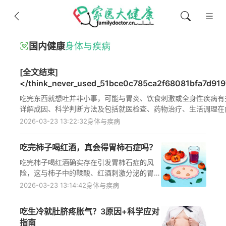
国内健康
身体与疾病
[全文结束]
</think_never_used_51bce0c785ca2f68081bfa7d91
吃完东西就想吐？可能是胃炎，也可能是这些原因
吃完东西就想吐并非小事，可能与胃炎、饮食刺激或全身性疾病有
详解成因、科学判断方法及包括就医检查、药物治疗、生活调理在
方案，帮助读者正确处理不适，避免常见误区，特殊人群需遵医嘱
2026-03-23 13:22:32
身体与疾病
吃完柿子喝红酒，真会得胃柿石症吗？
吃完柿子喝红酒确实存在引发胃柿石症的风
险，这与柿子中的鞣酸、红酒刺激分泌的胃酸
密切相关，胃肠功能较弱、大量同食或空腹同
2026-03-23 13:14:42
身体与疾病
食时风险更高；文章详解发病机制、高危人
群、预防方法、常见误区及应急建议，帮助科
吃生冷就肚脐疼胀气？3原因+科学应对
学规避风险，守护消化系统健康。
指南