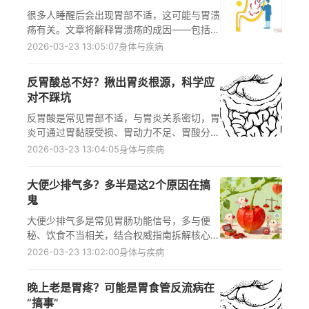
很多人睡醒后会出现胃部不适，这可能与胃溃
疡有关。文章将解释胃溃疡的成因——包括夜
间胃酸分泌增加、睡眠姿势影响、幽门螺杆菌
2026-03-23 13:05:07
身体与疾病
感染等，还会从饮食调整、合理用药、生活习
惯改善三个方面给出科学建议，同时提醒出现
反胃酸总不好？揪出胃炎根源，科学应
特定症状时需及时就医，所有干预措施均需遵
对不踩坑
循医嘱，特殊人群需在医生指导下进行。
反胃酸是常见胃部不适，与胃炎关系密切，胃
炎可通过胃黏膜受损、胃动力不足、胃酸分泌
失调三种机制引发反胃酸。解析两者关联机
2026-03-23 13:04:05
身体与疾病
制，纠正常见误区，解答读者疑问并给出科学
应对建议，帮助读者正确认识和处理相关问
大便少排气多？多半是这2个原因在搞
题，避免延误病情或不当处理加重症状。
鬼
大便少排气多是常见胃肠功能信号，多与便
秘、饮食不当相关，结合权威指南拆解核心原
因，给出科学调理方案，补充常见误区、专属
2026-03-23 13:02:00
身体与疾病
场景建议及注意事项，帮助改善胃肠状态，特
殊人群需遵医嘱调整
晚上老是胃疼？可能是胃食管反流病在
“搞事”