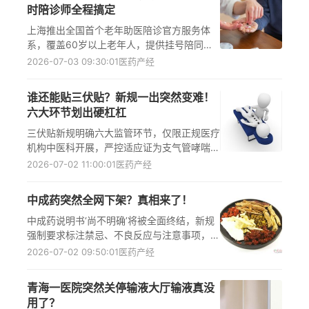
时陪诊师全程搞定
上海推出全国首个老年助医陪诊官方服务体
系，覆盖60岁以上老年人，提供挂号陪同、
检查引导、医患沟通、用药提醒等全流程服
2026-07-03 09:30:01
医药产经
务，切实解决老年人就医难、沟通难、体力不
支等问题，提升高血压糖尿病等慢性病老人的
谁还能贴三伏贴？新规一出突然变难！
就医效率与安全感。
六大环节划出硬杠杠
三伏贴新规明确六大监管环节，仅限正规医疗
机构中医科开展，严控适应证为支气管哮喘、
慢性支气管炎等虚寒证疾病，保障民众冬病夏
2026-07-02 11:00:01
医药产经
治安全。三伏贴、中医科、支气管哮喘、慢性
支气管炎、虚寒证等关键词贯穿政策全链条。
中成药突然全网下架？真相来了！
中成药说明书‘尚不明确’将被全面终结，新规
强制要求标注禁忌、不良反应与注意事项，显
著提升老人、儿童、孕妇及慢性病患者用药安
2026-07-02 09:50:01
医药产经
全性，推动中药高质量发展和临床用药精准
化。
青海一医院突然关停输液大厅输液真没
用了？