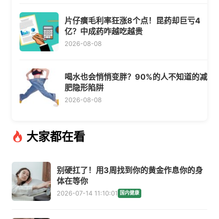
片仔癀毛利率狂涨8个点！昆药却巨亏4
亿？中成药咋越吃越贵
2026-08-08
喝水也会悄悄变胖？90%的人不知道的减
肥隐形陷阱
2026-08-08
大家都在看
别硬扛了！用3周找到你的黄金作息你的身
体在等你
2026-07-14 11:10:01
国内健康