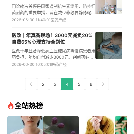
门诊输液关停是国家遏制抗生素滥用、防控细
菌耐药的重要举措，旨在减少非必要静脉输液
带来的过敏性休克、静脉炎等风险，引导公众
2026-06-30 11:40:01
医药产经
树立‘能口服不肌注，能肌注不输液’的科学就
医理念，提升医疗安全与效率。
医改十年真香现场！3000元减负20%
自费65%心理支持全到位
医改十年显著降低高血压糖尿病等慢病患者用
药负担，年均自付减少3000元，创新药纳入
医保使自费比例从60%降至20%以下，心理
2026-06-30 10:05:01
医药产经
支持覆盖率提升至65%，基层就诊更便捷可
及。
2
3
4
5
6
全站热榜