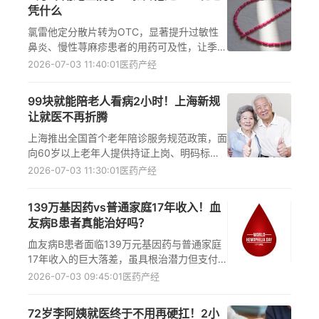
凭什么
氯雷他定分散片转为OTC，显著提升过敏性
鼻炎、慢性荨麻疹患者的用药可及性，让季节
性过敏与慢性过敏患者更便捷安全地自我药
2026-07-03 11:40:01
医药产经
疗，同时强调药师指导与合理用药的重要性。
99块就能陪老人看病2小时！上海新规
让就医不再折腾
上海推出全国首个老年陪诊服务规范政策，面
向60岁以上老年人提供持证上岗、明码标
价、全流程覆盖的陪诊服务，99元享2小时专
2026-07-03 11:30:01
医药产经
业陪伴，切实解决老年人就医跑不动、弄不
清、没人陪难题，提升老年就医可及性与安全
139万基因药vs普通家庭17年收入！血
感。
友病B患者真能治好吗？
血友病B患者面临139万元基因药与普通家庭
17年收入的巨大落差，虽具根治潜力但支付
困境突出；医保分期支付、商保接入与国家专
2026-07-03 09:45:01
医药产经
项机制是破解血友病B治疗可及性的关键路
径。
72岁李阿姨就医终于不用再硬扛！2小