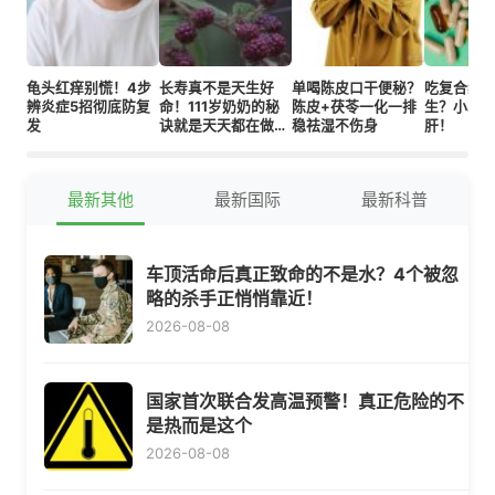
龟头红痒别慌！4步
长寿真不是天生好
单喝陈皮口干便秘？
吃复合维
辨炎症5招彻底防复
命！111岁奶奶的秘
陈皮+茯苓一化一排
生？小心
发
诀就是天天都在做的
稳祛湿不伤身
肝！
四件事
最新其他
最新国际
最新科普
车顶活命后真正致命的不是水？4个被忽
略的杀手正悄悄靠近！
2026-08-08
国家首次联合发高温预警！真正危险的不
是热而是这个
2026-08-08