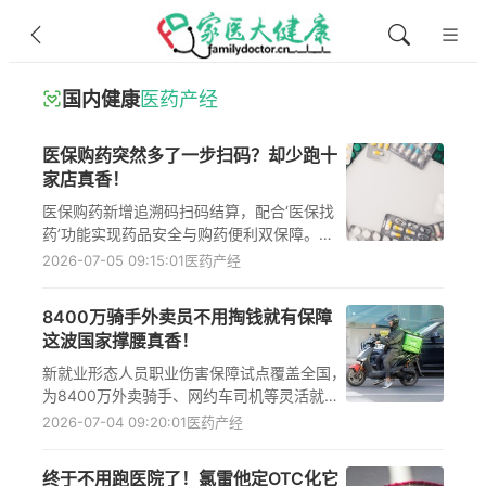
国内健康
医药产经
医保购药突然多了一步扫码？却少跑十
家店真香！
医保购药新增追溯码扫码结算，配合‘医保找
药’功能实现药品安全与购药便利双保障。慢
性病患者、异地就医人群及全体参保群众均可
2026-07-05 09:15:01
医药产经
通过扫码验证药品真伪、一键查找附近定点机
构，提升用药安全性和服务可及性。
8400万骑手外卖员不用掏钱就有保障
这波国家撑腰真香！
新就业形态人员职业伤害保障试点覆盖全国，
为8400万外卖骑手、网约车司机等灵活就业
者提供工伤医疗、伤残补助与身故抚恤等保
2026-07-04 09:20:01
医药产经
障，平台缴费个人零负担，职业伤害保障切实
提升就业安全感与风险抵御能力。
终于不用跑医院了！氯雷他定OTC化它