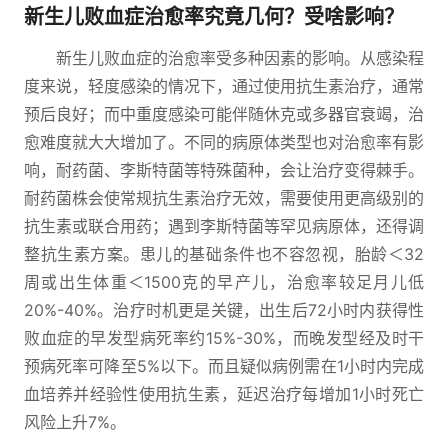
新生儿败血症治愈率究竟几何？受啥影响？
新生儿败血症的治愈率受多种因素的影响。从感染程
度来说，轻度感染的情况下，通过使用抗生素治疗，通常
预后良好；而中重度感染可能伴随休克或多器官衰竭，治
愈难度就大大增加了。不同的病原体类型也对治愈率有影
响，耐药菌、李斯特菌等特殊菌种，会让治疗变得棘手。
耐药菌株会使常规抗生素治疗无效，需要使用更高级别的
抗生素或联合用药；遇到李斯特菌等罕见病原体，还得调
整抗生素方案。患儿的基础条件也不容忽视，胎龄＜32
周或出生体重＜1500克的早产儿，治愈率较足月儿低
20%-40%。治疗时机更是关键，出生后72小时内获得性
败血症的早发型病死率约15%-30%，而晚发型经及时干
预病死率可降至5%以下。而且疑似病例需在1小时内完成
血培养并经验性使用抗生素，延迟治疗每增加1小时死亡
风险上升7%。