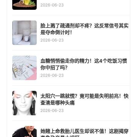
2026-06-23
脸上溅了疏通剂却不疼？这反常信号其实
是夺命倒计时！
2026-06-23
血糖悄悄偷走你的精力！这4个吃饭习惯
你中招了吗？
2026-06-23
太阳穴一跳就慌？竟可能是失明前兆！快
查清是哪种头痛
2026-06-23
她赌上命救胎儿医生却说不值！这剧揭穿