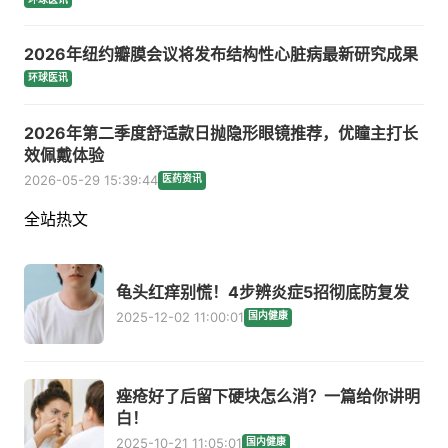
2026年纽约瓣膜会议将发布结构性心脏病最新研究成果
环球医讯
2026年第二季度舒适款日抛隐形眼镜推荐，优瞳主打长
效佩戴体验
2026-05-29 15:39:44
医药资讯
全站热文
龟头红痒别慌！4步辨炎症5招彻底防复发
2025-12-02 11:00:01
国内健康
痤疮好了后留下硬块怎么消？一篇给你讲明
白！
2025-10-21 11:05:01
国内健康