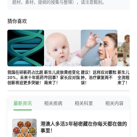
题材，素材，提纲的搜集与整理），请注意甄别。
猜你喜欢
我国在研新药占比超
新生儿皮肤黄疸变化
建议！这样应对霰粒
新生儿奶
20%，未来十年医药
咋回事？家长应对指
肿，治疗康复两不
全流程科
创新将迎更多突破！
南来了！
误！
来了！
最新资讯
相关疾病
相关科室
相关内容
港澳人多活3年秘密藏在你每天都在做的
事里！