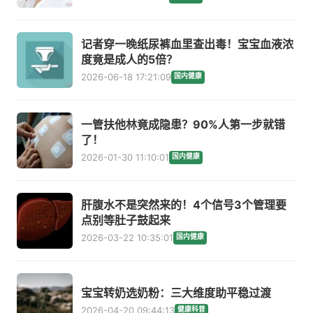
记者穿一晚纸尿裤血里查出毒！宝宝血液浓
度竟是成人的5倍？
2026-06-18 17:21:09
国内健康
一管扶他林竟成隐患？90%人第一步就错
了！
2026-01-30 11:10:01
国内健康
肝腹水不是突然来的！4个信号3个管理要
点别等肚子鼓起来
2026-03-22 10:35:01
国内健康
宝宝转奶选奶粉：三大维度助平稳过渡
2026-04-20 09:44:13
健康科普