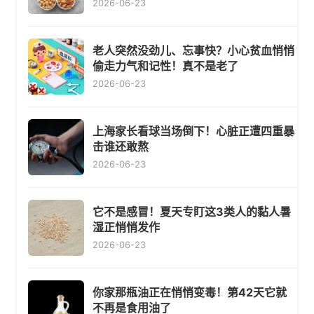
2026-06-23
老人突然没劲儿、忘事快？小心贫血悄悄
偷走力气和记性！真不是老了
2026-06-23
上海家长看球当场倒下！心脏正遭四重暴
击谁还敢熬
2026-06-23
它不是感冒！夏天专盯这3类人的黏人暑
湿正悄悄发作
2026-06-23
你家那瓶油正在悄悄变毒！第42天它就
不再是食用油了