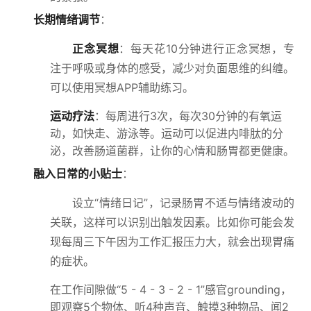
长期情绪调节
：
正念冥想
：每天花10分钟进行正念冥想，专
注于呼吸或身体的感受，减少对负面思维的纠缠。
可以使用冥想APP辅助练习。
运动疗法
：每周进行3次，每次30分钟的有氧运
动，如快走、游泳等。运动可以促进内啡肽的分
泌，改善肠道菌群，让你的心情和肠胃都更健康。
融入日常的小贴士
：
设立“情绪日记”，记录肠胃不适与情绪波动的
关联，这样可以识别出触发因素。比如你可能会发
现每周三下午因为工作汇报压力大，就会出现胃痛
的症状。
在工作间隙做“5 - 4 - 3 - 2 - 1”感官grounding，
即观察5个物体、听4种声音、触摸3种物品、闻2