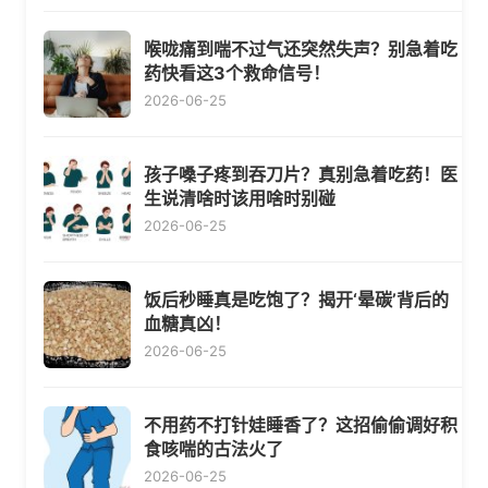
喉咙痛到喘不过气还突然失声？别急着吃
药快看这3个救命信号！
2026-06-25
孩子嗓子疼到吞刀片？真别急着吃药！医
生说清啥时该用啥时别碰
2026-06-25
饭后秒睡真是吃饱了？揭开‘晕碳’背后的
血糖真凶！
2026-06-25
不用药不打针娃睡香了？这招偷偷调好积
食咳喘的古法火了
2026-06-25