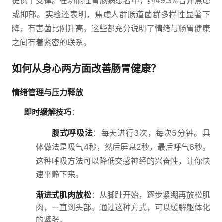
提供了支撑。在功能性胃肠病患者中，约49.3%合并焦虑
或抑郁。实验还表明，焦虑人群肠道菌群多样性显著下
降，有害菌比例升高。这些都充分说明了情绪与肠胃健康
之间有着紧密的联系。
如何从身心两方面改善肠胃健康？
情绪管理与压力释放
即时缓解技巧
：
腹式呼吸法
：每天进行3次，每次5分钟。具
体做法是吸气4秒，然后屏息2秒，最后呼气6秒。
这种呼吸方法可以降低交感神经的兴奋性，让你快
速平静下来。
渐进式肌肉放松
：从脚趾开始，逐步紧绷再放松肌
肉，一直到头部。通过这种方式，可以缓解躯体化
的紧张。