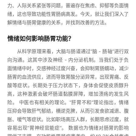
力、人际关系紧张等问题，普遍存在焦虑、抑郁等负面情
绪，这也导致功能性胃肠病高发。今天，就让我们深入了
解情绪与肠胃健康的关系，并找到改善的方法。
情绪如何影响肠胃功能？
从科学原理来看，大脑与肠道通过“脑 - 肠轴”进行双
向沟通。这其中涉及神经 - 内分泌机制。当我们处于负
面情绪中时，交感神经过度兴奋，会抑制胃肠蠕动，减少
肠胃的血流供应，进而导致胃酸分泌异常，出现胃痛、反
酸等症状。长期处于压力状态下，身体会促使皮质醇升
高，这种激素会破坏肠道黏膜屏障，增加溃疡的发生风
险。 中医也有相关的理论。“肝胃不和”理论指出，情绪
压抑会导致肝气郁结，横逆克脾，从而引发食欲减退、腹
胀、嗳气等症状。比如职场高压人群，长期思虑过度，就
容易出现“胃神经官能症”。 数据也为情绪对肠胃的影响