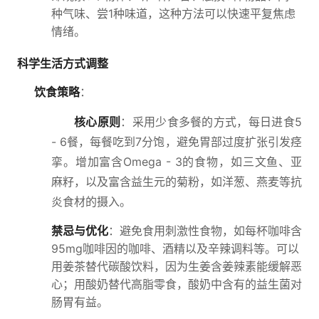
种气味、尝1种味道，这种方法可以快速平复焦虑
情绪。
科学生活方式调整
饮食策略
：
核心原则
：采用少食多餐的方式，每日进食5
- 6餐，每餐吃到7分饱，避免胃部过度扩张引发痉
挛。增加富含Omega - 3的食物，如三文鱼、亚
麻籽，以及富含益生元的菊粉，如洋葱、燕麦等抗
炎食材的摄入。
禁忌与优化
：避免食用刺激性食物，如每杯咖啡含
95mg咖啡因的咖啡、酒精以及辛辣调料等。可以
用姜茶替代碳酸饮料，因为生姜含姜辣素能缓解恶
心；用酸奶替代高脂零食，酸奶中含有的益生菌对
肠胃有益。