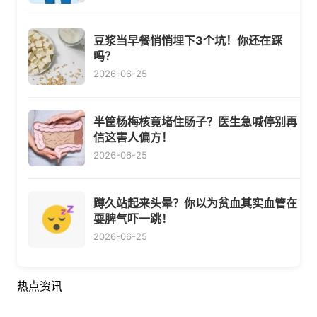
豆浆当早餐悄悄埋下3个坑！你还在踩
吗？
2026-06-25
半筐杨梅核竟堵住肠子？医生急喊停别再
信这害人偏方！
2026-06-25
蹲久站起来头晕？你以为贫血其实血管在
耍脾气吓一跳！
2026-06-25
热点资讯