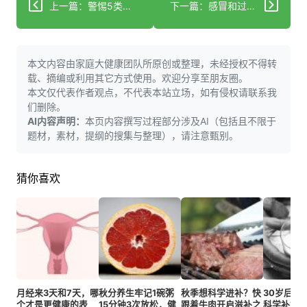
上一篇：警惕5类有毒关系！五步教你脱离亲密关系‘沼泽’
下一篇：感冒和过敏性鼻炎咋区分？症状、病因、应对全对比！
本文内容由家庭大健康团队所原创或整理，未经授权不得转
载、摘编或利用其它方式使用。欢迎分享至朋友圈。
本文仅代表作者观点，不代表本站立场，如有侵权请联系我
们删除。
AI内容声明：
本页内容撰写过程部分涉及AI（包括且不限于
题材，素材，提纲的搜集与整理），请注意甄别。
猜你喜欢
月经来3天和7天，哪
秋分养生牢记1碗粥
秋季想科学进补？快
30岁后刚
个才是更健康的表
15分钟3次放松，健
跟着牛肉开启滋补之
科学补钙