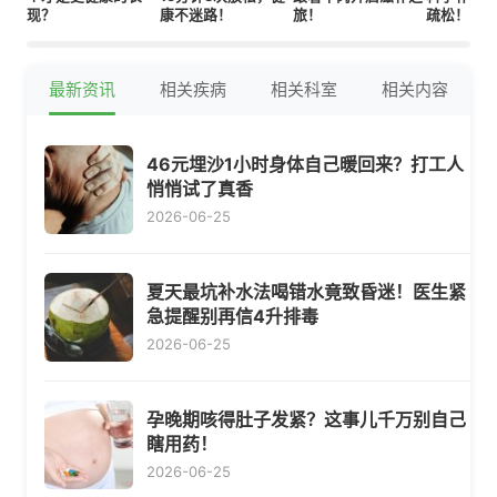
现？
康不迷路！
旅！
疏松！
最新资讯
相关疾病
相关科室
相关内容
46元埋沙1小时身体自己暖回来？打工人
悄悄试了真香
2026-06-25
夏天最坑补水法喝错水竟致昏迷！医生紧
急提醒别再信4升排毒
2026-06-25
孕晚期咳得肚子发紧？这事儿千万别自己
瞎用药！
2026-06-25