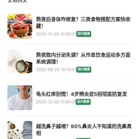
全站热文
熬夜后身体咋修复？三类食物搭配方案快收
藏！
2025-10-20 10:05:01
国内健康
熬夜致内分泌失调？从作息饮食运动多方面
系统调理！
2025-06-25 10:10:01
国内健康
龟头红痒别慌！4步辨炎症5招彻底防复发
2025-12-02 11:00:01
国内健康
越洗鼻子越堵？90%鼻炎人不知道的洗鼻真
相