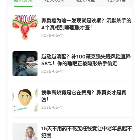
卵巢癌为啥一发现就是晚期？沉默杀手的
4个真相别等腹胀才查！
2026-05-11
越熬越清醒？补100毫克镁失眠风险直降
58%！你的睡眠正被隐形杀手偷走
2026-05-11
换季高烧竟是它在捣鬼？鼻窦炎才是真
凶！
2026-05-11
15天不用药不花冤枉钱竟让中老年晨起不
犯困