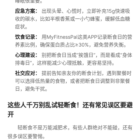
睡眠很重要。
应急方案：
出现头晕、心慌时，立即补充15g快速吸
收的碳水，比如半根香蕉或一小勺蜂蜜，缓解低血糖
症状。
饮食记录：
用MyFitnessPal这类APP记录断食日的营
养素比例，确保蛋白质占比≥30%，避免营养失衡。
心理建设：
别把断食日当成“挨饿日”，而是看成“身体
排毒日”，这样能减少心理抵触，更容易坚持。
社交应对：
提前告知亲友你的断食计划，遇到聚餐时
可以选择低热量的食物，或者把断食日调整到非聚餐
日，避免干扰。
这些人千万别乱试轻断食！还有常见误区要避
开
轻断食不是万能减肥术，有些人群绝对不能碰，还有
很多误区要警惕。