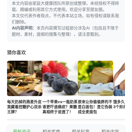
本文内容由家庭大健康团队所原创或整理，未经授权不得转
载、摘编或利用其它方式使用。欢迎分享至朋友圈。
本文仅代表作者观点，不代表本站立场，如有侵权请联系我
们删除。
AI内容声明：
本页内容撰写过程部分涉及AI（包括且不限于
题材，素材，提纲的搜集与整理），请注意甄别。
猜你喜欢
每天扔掉的燕麦外皮
一个苹果vs一瓶奶茶
原来让你偷偷胖的不
饿多久才
竟藏着控糖护心双杀
谁更吓退癌症？果糖
是白面包！是它伪装
3个阶段真
王牌？
真相终于说透了！
成全麦面包
最新资讯
相关疾病
相关科室
相关内容