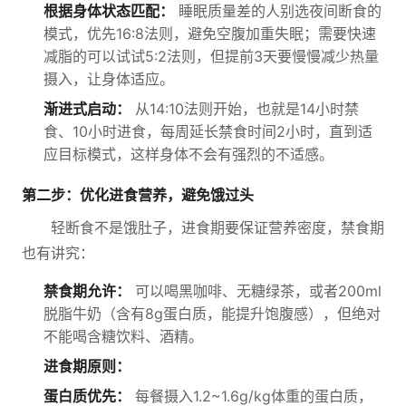
根据身体状态匹配：
睡眠质量差的人别选夜间断食的
模式，优先16:8法则，避免空腹加重失眠；需要快速
减脂的可以试试5:2法则，但提前3天要慢慢减少热量
摄入，让身体适应。
渐进式启动：
从14:10法则开始，也就是14小时禁
食、10小时进食，每周延长禁食时间2小时，直到适
应目标模式，这样身体不会有强烈的不适感。
第二步：优化进食营养，避免饿过头
轻断食不是饿肚子，进食期要保证营养密度，禁食期
也有讲究：
禁食期允许：
可以喝黑咖啡、无糖绿茶，或者200ml
脱脂牛奶（含有8g蛋白质，能提升饱腹感），但绝对
不能喝含糖饮料、酒精。
进食期原则：
蛋白质优先：
每餐摄入1.2~1.6g/kg体重的蛋白质，