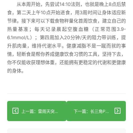
从本周开始，先尝试14:10法则，也就是晚上8点后禁
食，第二天上午10点开始进食，用3周时间让身体适应新
节律。接下来可以下载食物秤量化首周饮食，建立自己的
热量基准；每天记录晨起空腹血糖（正常范围3.9-
6.1mmol/L）；第四周加入20分钟/天的阻力带训练，提
升肌肉量，维持代谢水平。健康减脂不是一蹴而就的事
情，轻断食是帮你养成健康饮食习惯的工具，坚持下去，
你不仅能收获理想体重，还能拥有更稳定的代谢和更健康
的身体。
上一篇：雷雨天突然喘不上气？它竟是雷雨天专属的隐形杀手，99%人不知道！
下一篇：长三角PM2.5降到31.7微克！孩子肺功能更好了呼吸也更轻松