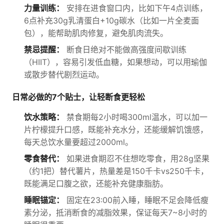
力量训练：
安排在进食窗口内，比如下午4点训练，
6点补充30g乳清蛋白+10g碳水（比如一片全麦面
包），能帮助肌肉修复，避免肌肉流失。
禁忌提醒：
断食日绝对不能做高强度间歇训练
（HIIT），容易引发低血糖，如果想动，可以用瑜伽
或散步替代剧烈运动。
日常必做的7个贴士，让轻断食更轻松
饮水策略：
禁食期每2小时喝300ml温水，可以加一
片柠檬提升口感，既能补充水分，还能缓解饥饿感，
每天总饮水量要超过2000ml。
零食替代：
如果进食期忍不住想吃零食，用28g坚果
（约1把）替代薯片，热量差是150千卡vs250千卡，
既能满足口腹之欲，还能补充健康脂肪。
睡眠锚定：
固定在23:00前入睡，睡眠不足会降低瘦
素分泌，抵消断食的减脂效果，保证每天7~8小时的