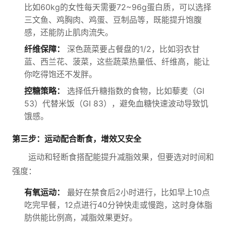
比如60kg的女性每天需要72~96g蛋白质，可以选择
三文鱼、鸡胸肉、鸡蛋、豆制品等，既能提升饱腹
感，还能防止肌肉流失。
纤维保障：
深色蔬菜要占餐盘的1/2，比如羽衣甘
蓝、西兰花、菠菜，这些蔬菜热量低、纤维高，能让
你吃得饱还不发胖。
控糖策略：
选择低升糖指数的食物，比如藜麦（GI
53）代替米饭（GI 83），避免血糖快速波动导致饥
饿感。
第三步：运动配合断食，增效又安全
运动和轻断食搭配能提升减脂效果，但要选对时间和
强度：
有氧运动：
最好在禁食后2小时进行，比如早上10点
吃完早餐，12点进行40分钟快走或慢跑，这时身体脂
肪供能比例高，减脂效果更好。