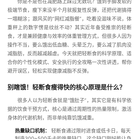
你是不是也在减肥路上踩过无数坑？饿到手脚发软的
极端节食，瘦下来没半个月就报复性反弹，还把代谢搞得
一塌糊涂；跟风买的“网红减脂餐”，吃着没滋味不说，体
重秤上的数字愣是纹丝不动？其实近年备受推崇的轻断
食，才是兼顾健康与效率的体重管理方式，但很多人因为
操作不当，要么饿出低血糖、头晕乏力，要么减了肌肉没
减脂肪，反而越减越虚。今天就把轻断食的科学原理、适
合你的个性化模式、安全执行的全攻略一次性讲透，帮你
避开误区，轻松实现健康减脂不反弹。
别瞎饿！轻断食瘦得快的核心原理是什么？
很多人以为轻断食就是“饿肚子”，其实它是有科学依
据的饮食干预方式，核心是通过周期性的热量限制，激活
身体的代谢机制，而非单纯靠饥饿减重。
热量缺口机制：
轻断食通过限时进食或低卡日，每天
制造300~500千卡的热量缺口，这个缺口刚好能让身