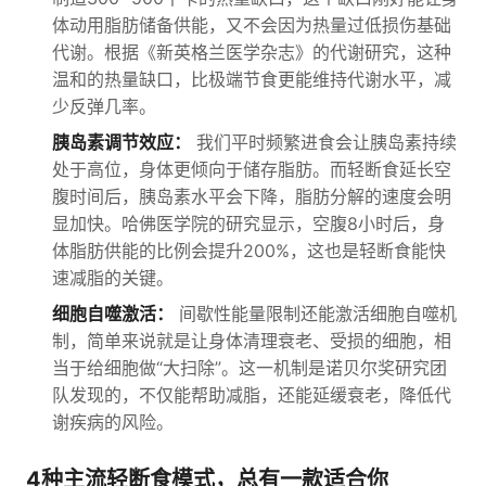
体动用脂肪储备供能，又不会因为热量过低损伤基础
代谢。根据《新英格兰医学杂志》的代谢研究，这种
温和的热量缺口，比极端节食更能维持代谢水平，减
少反弹几率。
胰岛素调节效应：
我们平时频繁进食会让胰岛素持续
处于高位，身体更倾向于储存脂肪。而轻断食延长空
腹时间后，胰岛素水平会下降，脂肪分解的速度会明
显加快。哈佛医学院的研究显示，空腹8小时后，身
体脂肪供能的比例会提升200%，这也是轻断食能快
速减脂的关键。
细胞自噬激活：
间歇性能量限制还能激活细胞自噬机
制，简单来说就是让身体清理衰老、受损的细胞，相
当于给细胞做“大扫除”。这一机制是诺贝尔奖研究团
队发现的，不仅能帮助减脂，还能延缓衰老，降低代
谢疾病的风险。
4种主流轻断食模式，总有一款适合你