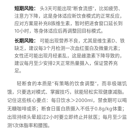
短期风险：
头3天可能出现“断食流感”，比如疲劳、
注意力下降，这是身体适应新饮食模式的正常反应，
应对方案是补充B族维生素，暂时把进食窗口延长到
10小时，等身体适应后再调整回目标模式。
长期风险：
可能出现营养不良，尤其是维生素D、铁
缺乏，建议每3个月检测一次血红蛋白及微量元素；
女性还可能出现月经紊乱，这是雌激素下降导致的，
建议每月至少安排2天正常热量摄入，保证营养充
足。
轻断食的本质是“有策略的饮食调整”，而非极端饥
饿，只要选对模式、掌握技巧，就能轻松实现健康减脂。
记住这些核心要点：每日饮水＞2000ml，禁食期可以喝
无糖咖啡或茶；断食日蛋白质摄入不低于0.8g/kg体重；
出现持续头晕超过2小时要立即终止并就医；每月至少监
测1次体脂率和腰围。