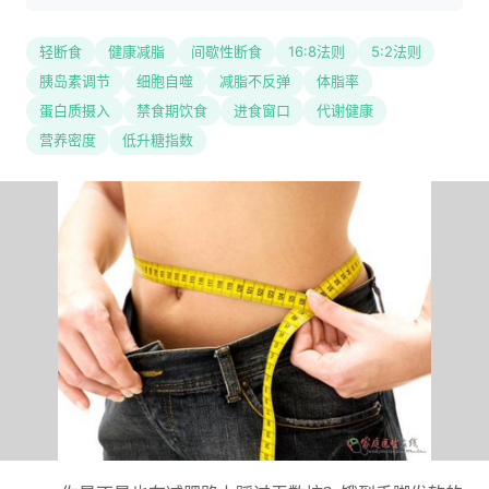
轻断食
健康减脂
间歇性断食
16:8法则
5:2法则
胰岛素调节
细胞自噬
减脂不反弹
体脂率
蛋白质摄入
禁食期饮食
进食窗口
代谢健康
营养密度
低升糖指数