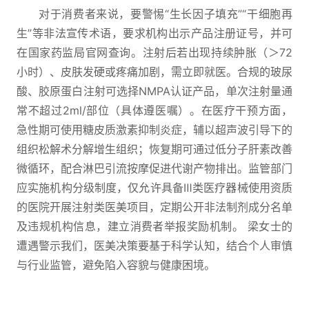
对于消费者来说，要警惕“生长因子填充”“干细胞再
生”等非法宣传术语，要求机构出示产品注册证号，并可
在国家药监局官网查询。注射后若出现持续肿胀（＞72
小时）、皮肤发硬或疼痛加剧，需立即就医。合规的玻尿
酸、胶原蛋白注射可选择NMPA认证产品，单次注射量通
常不超过2ml/部位（具体遵医嘱）。在医疗干预方面，
急性期可使用糖皮质激素抑制炎症，辅以超声波引导下的
组织松解术分解增生组织；恢复期可通过低分子肝素改善
微循环，配合淋巴引流按摩促进代谢产物排出。监管部门
应实施机构分级制度，仅允许具备Ⅲ类医疗器械使用资质
的医院开展注射类医美项目，定期公开非法制剂成分名单
及违规机构信息，建立消费者举报奖励机制。 梁女士的
遭遇警示我们，医美决策要基于科学认知，结合个人审慎
与行业监管，避免陷入容貌与健康困境。