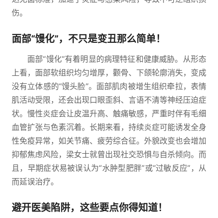
伤。
面部“馒化”，不只是变丑那么简单！
面部“馒化”有着明显的病理特征和健康威胁。从形态
上看，面部软组织均匀增厚，颧骨、下颌轮廓消失，变成
没有立体感的“馒头脸”。面部肌肉被增生组织牵拉，表情
肌活动受限，还会出现口眼歪斜、言语不清等神经压迫症
状。慢性炎症会让皮温升高、触痛敏感，严重时伴有毛细
血管扩张与色素沉着。长期来看，持续炎症可能诱发全身
性免疫异常，如关节痛、疲劳综合征。外貌改变也会增加
抑郁焦虑风险，梁女士就曾出现社交恐惧与自杀倾向。而
且，早期症状易被误认为“水肿型肥胖”或“过敏反应”，从
而延误治疗。
避开医美陷阱，这些要点你得知道！