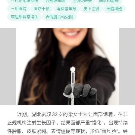
不可逆组织损伤
合规玻尿酸
注射类医美
国家药监局
三甲医院
医疗干预
消费者举报
皮下注射
细胞增殖
软组织异常增生
表情肌活动受限
近期，湖北武汉32岁的梁女士为让面部饱满，在非
正规机构注射生长因子，结果面部严重“馒化”，出现持续
性肿胀、皮肤紧绷、表情僵硬等症状，形似“面具脸”。经