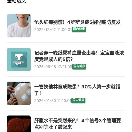
全站热文
龟头红痒别慌！4步辨炎症5招彻底防复发
2025-12-02 11:00:01
国内健康
记者穿一晚纸尿裤血里查出毒！宝宝血液浓
度竟是成人的5倍？
2026-06-18 17:21:09
国内健康
一管扶他林竟成隐患？90%人第一步就错
了！
2026-01-30 11:10:01
国内健康
肝腹水不是突然来的！4个信号3个管理要
点别等肚子鼓起来