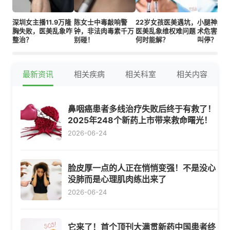
深圳女主播11.9万隆
陈女士中毒敲响警
22岁女孩医美遇坑，
小腿神经
胸失败，医美乱象咋
钟，非法肉毒素千万
医美乱象维权难问题
术危害大
整治？
别碰！
何时能解？
叫停？
最新资讯
相关疾病
相关科室
相关内容
鼻咽癌患者多线治疗失败后终于有救了！
2025年248个新药上市带来救命曙光！
2026-06-24
脸皮厚一点的人正在悄悄变强！不是没心
没肺而是心理肌肉练出来了
2026-06-24
它来了！首个顶刊大满贯新药中国患者终