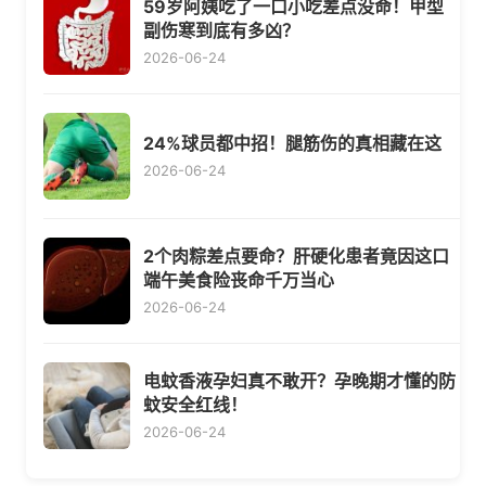
59岁阿姨吃了一口小吃差点没命！甲型
副伤寒到底有多凶？
2026-06-24
24%球员都中招！腿筋伤的真相藏在这
2026-06-24
2个肉粽差点要命？肝硬化患者竟因这口
端午美食险丧命千万当心
2026-06-24
电蚊香液孕妇真不敢开？孕晚期才懂的防
蚊安全红线！
2026-06-24