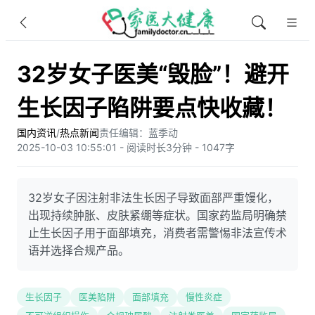
32岁女子医美“毁脸”！避开
生长因子陷阱要点快收藏！
国内资讯
/
热点新闻
责任编辑：蓝季动
2025-10-03 10:55:01 - 阅读时长3分钟 - 1047字
32岁女子因注射非法生长因子导致面部严重馒化，
出现持续肿胀、皮肤紧绷等症状。国家药监局明确禁
止生长因子用于面部填充，消费者需警惕非法宣传术
语并选择合规产品。
生长因子
医美陷阱
面部填充
慢性炎症