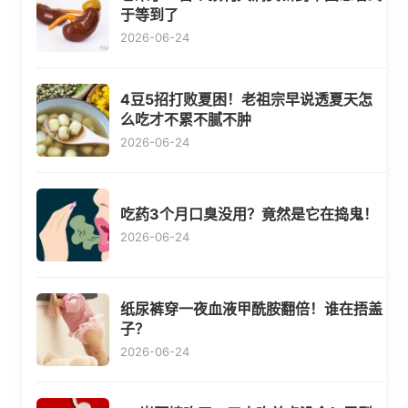
于等到了
2026-06-24
4豆5招打败夏困！老祖宗早说透夏天怎
么吃才不累不腻不肿
2026-06-24
吃药3个月口臭没用？竟然是它在捣鬼！
2026-06-24
纸尿裤穿一夜血液甲酰胺翻倍！谁在捂盖
子？
2026-06-24