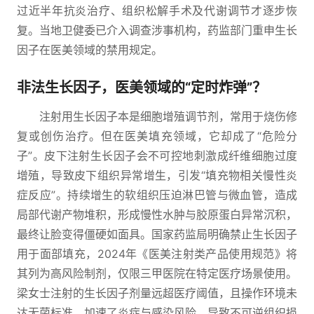
过近半年抗炎治疗、组织松解手术及代谢调节才逐步恢
复。当地卫健委已介入调查涉事机构，药监部门重申生长
因子在医美领域的禁用规定。
非法生长因子，医美领域的“定时炸弹”？
注射用生长因子本是细胞增殖调节剂，常用于烧伤修
复或创伤治疗。但在医美填充领域，它却成了“危险分
子”。皮下注射生长因子会不可控地刺激成纤维细胞过度
增殖，导致皮下组织异常增生，引发“填充物相关慢性炎
症反应”。持续增生的软组织压迫淋巴管与微血管，造成
局部代谢产物堆积，形成慢性水肿与胶原蛋白异常沉积，
最终让脸变得僵硬如面具。国家药监局明确禁止生长因子
用于面部填充，2024年《医美注射类产品使用规范》将
其列为高风险制剂，仅限三甲医院在特定医疗场景使用。
梁女士注射的生长因子剂量远超医疗阈值，且操作环境未
达无菌标准，加速了炎症与感染风险，导致不可逆组织损