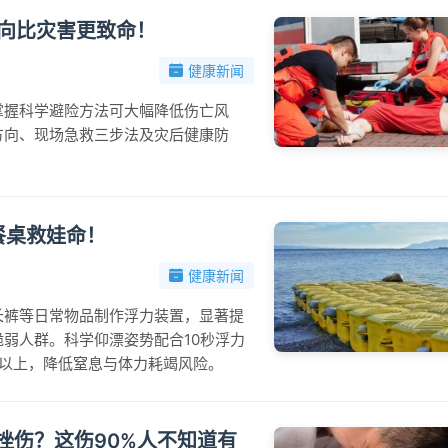
方向比灾害更致命！
健康新闻
掌握科学避险方法可大幅降低伤亡风
方向、现场急救三步法及灾后健康防
餐桌救娃命！
健康新闻
长裤等日常物品制作浮力装置，显著提
弱人群。科学仰漂姿势配合10秒浮力
时以上，降低窒息与体力耗竭风险。
挫伤？这伤90%人不知道有