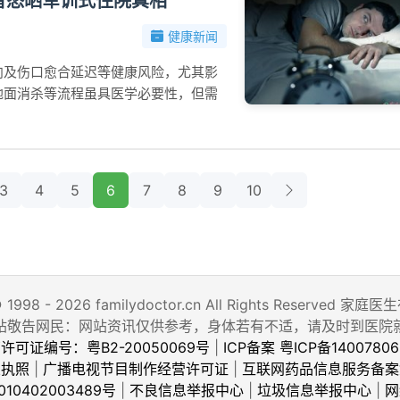
者怒晒军训式住院真相
健康新闻
向及伤口愈合延迟等健康风险，尤其影
地面消杀等流程虽具医学必要性，但需
3
4
5
6
7
8
9
10
© 1998 - 2026 familydoctor.cn All Rights Reserved
站敬告网民：网站资讯仅供参考，身体若有不适，请及时到医院
许可证编号：粤B2-20050069号
|
ICP备案 粤ICP备14007806
业执照
|
广播电视节目制作经营许可证
|
互联网药品信息服务备案
10402003489号
|
不良信息举报中心
|
垃圾信息举报中心
|
网