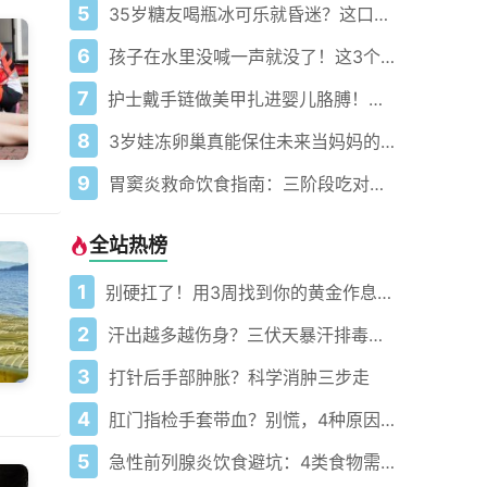
5
35岁糖友喝瓶冰可乐就昏迷？这口夏日凉爽竟成夺命陷阱！
6
孩子在水里没喊一声就没了！这3个溺水真相90%家长还不知道
7
护士戴手链做美甲扎进婴儿胳膊！谁在守护疫苗安全？
8
3岁娃冻卵巢真能保住未来当妈妈的权利吗？
9
胃窦炎救命饮食指南：三阶段吃对才不遭罪！
全站热榜
1
别硬扛了！用3周找到你的黄金作息你的身体在等你
2
汗出越多越伤身？三伏天暴汗排毒的真相太扎心
3
打针后手部肿胀？科学消肿三步走
4
肛门指检手套带血？别慌，4种原因要分清
5
急性前列腺炎饮食避坑：4类食物需规避促康复