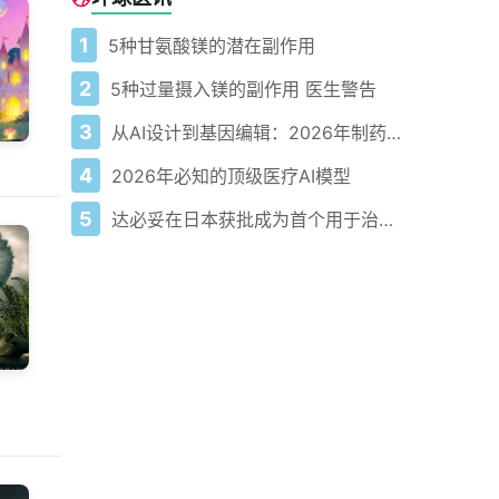
1
5种甘氨酸镁的潜在副作用
2
5种过量摄入镁的副作用 医生警告
3
从AI设计到基因编辑：2026年制药领域重大突破
4
2026年必知的顶级医疗AI模型
5
达必妥在日本获批成为首个用于治疗慢性阻塞性肺病的生物制剂