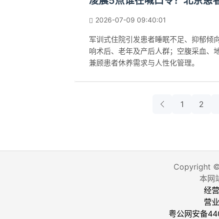
凌晨5点谁在喊口令？北京患
2026-07-09 09:40:01
军训式住院引发患者睡眠不足、抑郁倾
响术后、老年及产后人群；空腹采血、
兼顾患者休养需求与人性化管理。
1
2
Copyright 
本网
经营
营
粤公网安备440