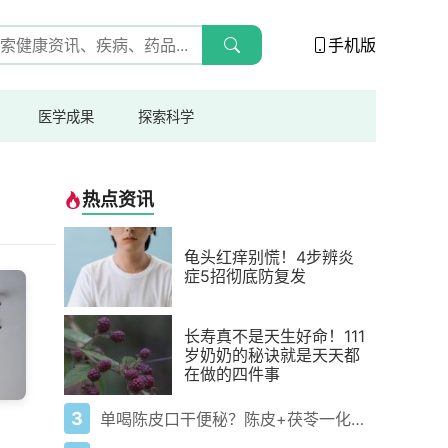
手机版
医学成果
探索科学
热点资讯
龟头红痒别慌！4步辨炎
症5招彻底防复发
长寿真不是天生好命！111
岁奶奶的秘诀就是天天都
在做的四件事
3
单喝陈皮口干便秘？陈皮+茯苓一化一排稳祛湿不伤身