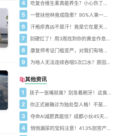
4
吃复合维生素真能养生？小心伤了你的肝！
5
一管扶他林竟成隐患？90%人第一步就错了！
6
汗疱疹真凶不是汗！竟是它在夏天偷偷搞鬼？
7
别硬扛了！用3周找到你的黄金作息你的身体在等你
8
康复师考证门槛变严，对我们有啥实在好处？
9
为啥人无法连续吞咽5次口水？原因大揭秘！
其他资讯
1
孩子一张嘴就臭？别急着刷牙！这臭味里藏了4个危险信号
2
你正式被确诊为独处型人格！不是病而是天赋
3
夺命AI减肥真能信？成都小伙45天减40斤后差点没了！
4
悄悄漏尿的宝妈注意！41.3%剖宫产妈妈也中招了你中招了吗