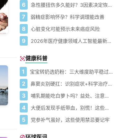
6
急性腰扭伤多久能好？3因素决定恢复速度
7
弱精症影响怀孕？科学调理能改善
8
心脏变化可能预示未来癌症风险
9
2026年医疗健康领域人工智能最新新闻与突破
健康科普
1
宝宝转奶选奶粉：三大维度助平稳过渡
2
鼻窦炎别硬扛：识别症状+科学治疗+避坑指南
3
哺乳期能吃白萝卜吗？益处、注意事项一次说清
4
大便后发现手纸带血，别慌！这些原因你需要了解
5
党参补气虽好，这些使用禁忌要记牢
环球医讯