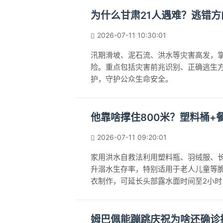
为什么甘肃21人遇难？逃错
2026-07-11 10:30:01
汛期滑坡、泥石流、洪水等灾害高发，
险。重点包括灾害前兆识别、正确逃生
护，守护公众生命安全。
他靠啥撑住800米？塑料桶+
2026-07-11 09:20:01
家用洪水自救法利用塑料瓶、羽绒服、
升溺水生存率，特别适用于老人儿童等脆
衣制作，可延长头部露水面时间至2小
姆巴佩能蹦跳庆祝为啥还确诊