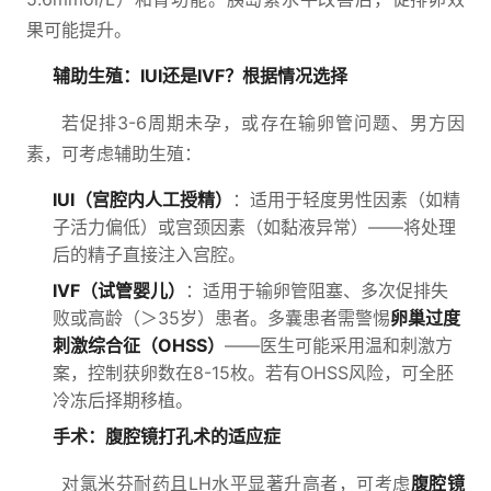
果可能提升。
辅助生殖：IUI还是IVF？根据情况选择
若促排3-6周期未孕，或存在输卵管问题、男方因
素，可考虑辅助生殖：
IUI（宫腔内人工授精）
：适用于轻度男性因素（如精
子活力偏低）或宫颈因素（如黏液异常）——将处理
后的精子直接注入宫腔。
IVF（试管婴儿）
：适用于输卵管阻塞、多次促排失
败或高龄（＞35岁）患者。多囊患者需警惕
卵巢过度
刺激综合征（OHSS）
——医生可能采用温和刺激方
案，控制获卵数在8-15枚。若有OHSS风险，可全胚
冷冻后择期移植。
手术：腹腔镜打孔术的适应症
对氯米芬耐药且LH水平显著升高者，可考虑
腹腔镜