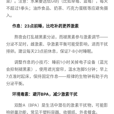
菜）。注意：水果要选低GI的（比如草莓、蓝莓），每天
不超过1拳头；油炸食品、奶茶、巧克力蛋糕等应避免摄
入。
作息：23点前睡，比吃补药更养激素
熬夜会打乱褪黑素分泌，而褪黑素参与激素调节——
分泌不足时，雌激素、孕激素平衡可能受影响，进而干扰
排卵。建议每天23点前休息，保证7-8小时睡眠。
调整作息的小技巧：睡前1小时关掉电子设备（蓝光
会抑制褪黑素），使用遮光窗帘，温水泡脚5分钟；早上
7点准时起床，保持固定作息——规律的生物钟有助于内
分泌平衡。
环境毒素：避开BPA，减少激素干扰
双酚A（BPA）是生活中潜在的激素干扰物，可能影
响卵巢功能，常见于塑料容器、收据纸、外卖餐盒。