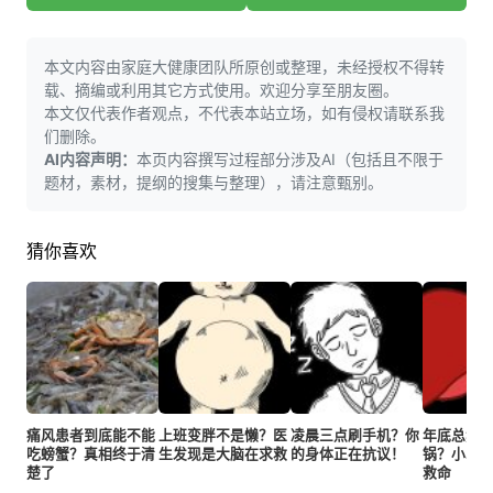
本文内容由家庭大健康团队所原创或整理，未经授权不得转
载、摘编或利用其它方式使用。欢迎分享至朋友圈。
本文仅代表作者观点，不代表本站立场，如有侵权请联系我
们删除。
AI内容声明：
本页内容撰写过程部分涉及AI（包括且不限于
题材，素材，提纲的搜集与整理），请注意甄别。
猜你喜欢
痛风患者到底能不能
上班变胖不是懒？医
凌晨三点刷手机？你
年底总熬
吃螃蟹？真相终于清
生发现是大脑在求救
的身体正在抗议！
锅？小心
楚了
救命