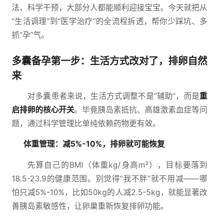
法、科学干预，大部分人都能顺利迎接宝宝。今天就把从
“生活调理”到“医学治疗”的全流程拆透，帮你少踩坑、多
抓“孕”气。
多囊备孕第一步：生活方式改对了，排卵自然
来
对多囊患者来说，生活方式调整不是“辅助”，而是
重
启排卵的核心开关
。毕竟胰岛素抵抗、高雄激素血症等问
题，通过科学管理比单纯依赖药物更有效。
体重管理：减5%-10%，排卵就可能恢复
先算自己的BMI（体重kg/身高m²），目标要落到
18.5-23.9的健康范围。别觉得“我不胖”就不用减——哪
怕只减5%-10%，比如50kg的人减2.5-5kg，就能显著改
善胰岛素敏感性，让卵巢重新恢复排卵功能。