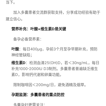
当下。
加入多囊患者交流群获取支持，分享成功经验有助于
建立信心。
营养补充：叶酸+维生素D是关键
备孕必备营养素：
叶酸
：每日400μg，孕前3个月至孕早期补充，预防
神经管缺陷；
维生素D
：检测血清25(OH)D，若＜30ng/mL，每日
补充1000-2000IU D3制剂。多囊患者普遍缺乏维生
素D，影响钙代谢和卵巢功能。
限制咖啡因＜200mg/日，避免酒精及烟草。
孕期监测：多囊患者的重点防控
多囊孕妇更需关注：