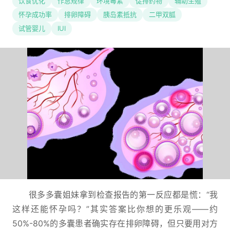
饮食优化
作息规律
环境毒素
促排药物
辅助生殖
怀孕成功率
排卵障碍
胰岛素抵抗
二甲双胍
试管婴儿
IUI
很多多囊姐妹拿到检查报告的第一反应都是慌：“我
这样还能怀孕吗？”其实答案比你想的更乐观——约
50%-80%的多囊患者确实存在排卵障碍，但只要用对方