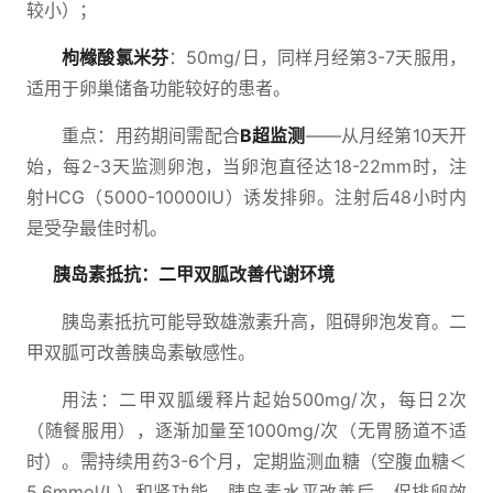
较小）；
枸橼酸氯米芬
：50mg/日，同样月经第3-7天服用，
适用于卵巢储备功能较好的患者。
重点：用药期间需配合
B超监测
——从月经第10天开
始，每2-3天监测卵泡，当卵泡直径达18-22mm时，注
射HCG（5000-10000IU）诱发排卵。注射后48小时内
是受孕最佳时机。
胰岛素抵抗：二甲双胍改善代谢环境
胰岛素抵抗可能导致雄激素升高，阻碍卵泡发育。二
甲双胍可改善胰岛素敏感性。
用法：二甲双胍缓释片起始500mg/次，每日2次
（随餐服用），逐渐加量至1000mg/次（无胃肠道不适
时）。需持续用药3-6个月，定期监测血糖（空腹血糖＜
5.6mmol/L）和肾功能。胰岛素水平改善后，促排卵效