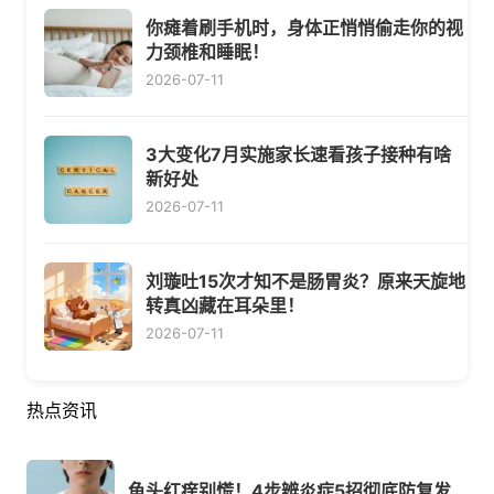
你瘫着刷手机时，身体正悄悄偷走你的视
力颈椎和睡眠！
2026-07-11
3大变化7月实施家长速看孩子接种有啥
新好处
2026-07-11
刘璇吐15次才知不是肠胃炎？原来天旋地
转真凶藏在耳朵里！
2026-07-11
热点资讯
龟头红痒别慌！4步辨炎症5招彻底防复发