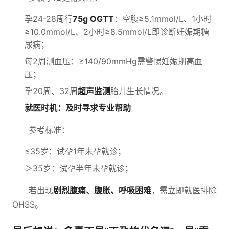
孕24-28周行
75g OGTT
：空腹≥5.1mmol/L、1小时
≥10.0mmol/L、2小时≥8.5mmol/L即诊断妊娠期糖
尿病；
每2周测血压：≥140/90mmHg需警惕妊娠期高血
压；
孕20周、32周
超声监测
胎儿生长情况。
就医时机：及时寻求专业帮助
参考标准：
≤35岁：试孕1年未孕就诊；
＞35岁：试孕半年未孕就诊；
若出现
剧烈腹痛、腹胀、呼吸困难
，需立即就医排除
OHSS。