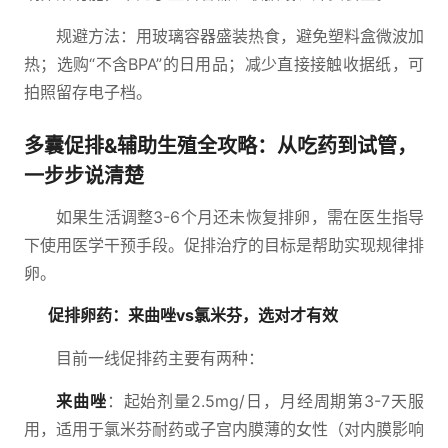
规避方法：用玻璃容器盛装热食，避免塑料盒微波加
热；选购“不含BPA”的日用品；减少直接接触收据纸，可
拍照留存电子档。
多囊促排&辅助生殖全攻略：从吃药到试管，
一步步说清楚
如果生活调整3-6个月还未恢复排卵，需在医生指导
下使用医学干预手段。促排治疗的目标是帮助实现规律排
卵。
促排卵药：来曲唑vs氯米芬，选对才有效
目前一线促排药主要有两种：
来曲唑
：起始剂量2.5mg/日，月经周期第3-7天服
用，适用于氯米芬耐药或子宫内膜薄的女性（对内膜影响