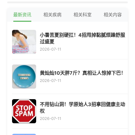
最新资讯
相关疾病
相关科室
相关内容
小暑苦夏别硬扛！4招甩掉黏腻烦躁舒服
过盛夏
2026-07-11
黄灿灿10天胖7斤？真相让人惊掉下巴！
2026-07-11
不用钻山洞！学原始人3招拿回健康主动
权
2026-07-11