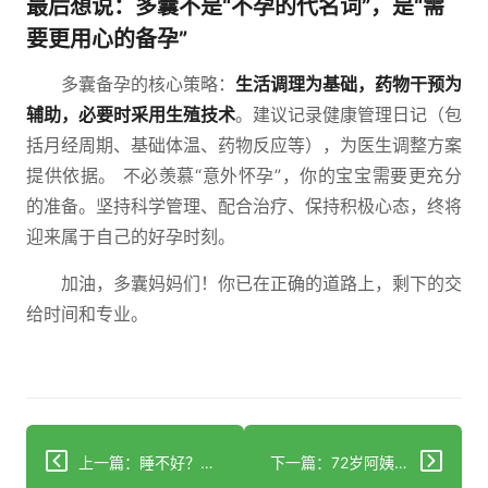
最后想说：多囊不是“不孕的代名词”，是“需
要更用心的备孕”
多囊备孕的核心策略：
生活调理为基础，药物干预为
辅助，必要时采用生殖技术
。建议记录健康管理日记（包
括月经周期、基础体温、药物反应等），为医生调整方案
提供依据。 不必羡慕“意外怀孕”，你的宝宝需要更充分
的准备。坚持科学管理、配合治疗、保持积极心态，终将
迎来属于自己的好孕时刻。
加油，多囊妈妈们！你已在正确的道路上，剩下的交
给时间和专业。
上一篇：睡不好？其实是甲状腺在喊救命！
下一篇：72岁阿姨喝粥险丧命？一口饭竟成老人致命隐患！