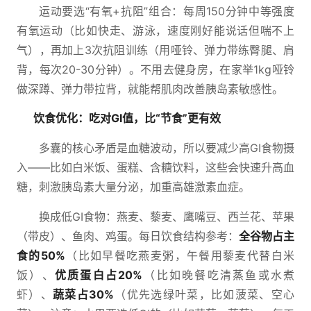
运动要选“有氧+抗阻”组合：每周150分钟中等强度
有氧运动（比如快走、游泳，速度刚好能说话但喘不上
气），再加上3次抗阻训练（用哑铃、弹力带练臀腿、肩
背，每次20-30分钟）。不用去健身房，在家举1kg哑铃
做深蹲、弹力带拉背，就能帮肌肉改善胰岛素敏感性。
饮食优化：吃对GI值，比“节食”更有效
多囊的核心矛盾是血糖波动，所以要减少高GI食物摄
入——比如白米饭、蛋糕、含糖饮料，这些会快速升高血
糖，刺激胰岛素大量分泌，加重高雄激素血症。
换成低GI食物：燕麦、藜麦、鹰嘴豆、西兰花、苹果
（带皮）、鱼肉、鸡蛋。每日饮食结构参考：
全谷物占主
食的50%
（比如早餐吃燕麦粥，午餐用藜麦代替白米
饭）、
优质蛋白占20%
（比如晚餐吃清蒸鱼或水煮
虾）、
蔬菜占30%
（优先选绿叶菜，比如菠菜、空心