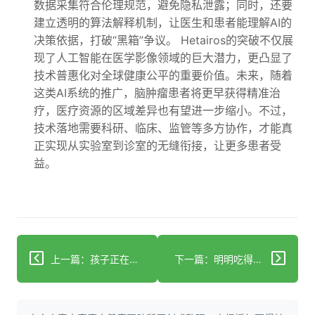
数据采集符合伦理规范，避免隐私泄露；同时，还要
建立透明的算法解释机制，让医生和患者能理解AI的
决策依据，打破“黑箱”争议。 Hetairos的突破不仅展
现了人工智能在医学影像领域的巨大潜力，更凸显了
技术普惠化对全球健康公平的重要价值。未来，随着
这类AI系统的推广，脑肿瘤患者将更早获得精准治
疗，医疗资源的区域差异也有望进一步缩小。不过，
技术落地需要科研、临床、监管等多方协作，才能真
正实现从实验室到诊室的无缝衔接，让更多患者受
益。
上一篇：孩子正在悄悄丢掉最不该丢的东西？72%家庭已踩中思维陷阱！
下一篇：明明吃得清淡却血脂高脂肪肝？原来肝脏在偷偷加班！