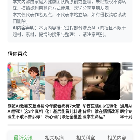
本文内容由家庭大健康团队所原创或整理，未经授权不得转
载、摘编或利用其它方式使用。欢迎分享至朋友圈。
本文仅代表作者观点，不代表本站立场，如有侵权请联系我
们删除。
AI内容声明：
本页内容撰写过程部分涉及AI（包括且不限于
题材，素材，提纲的搜集与整理），请注意甄别。
猜你喜欢
刚被AI救完又差点被
今年起看病有7大变
华西医院8.6亿转化
通用AI看
AI害死？这3个真相
化！基层能看儿科透
背后！谁在悄悄改写
医疗专属
医生不敢不告诉你！
析心理门诊还全覆盖
医学生命运？
率干到3.3
谱！
最新资讯
相关疾病
相关科室
相关内容