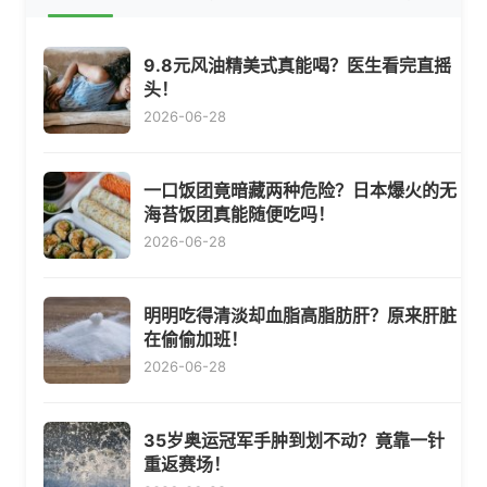
9.8元风油精美式真能喝？医生看完直摇
头！
2026-06-28
一口饭团竟暗藏两种危险？日本爆火的无
海苔饭团真能随便吃吗！
2026-06-28
明明吃得清淡却血脂高脂肪肝？原来肝脏
在偷偷加班！
2026-06-28
35岁奥运冠军手肿到划不动？竟靠一针
重返赛场！