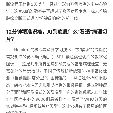
断流程压缩到2天以内。经过全球1.1万例病例的多中心验
证，这套AI的准确率甚至超过了资深病理专家，标志着脑
肿瘤诊断正式进入“分钟级响应”的新时代。
12分钟精准识癌，AI到底靠什么“看透”病理切
片？
Hetairos的核心是深度学习技术，它“解读”的是医院
常规制作的苏木精-伊红（H&E）染色病理切片的数字化
图像——这是几乎所有医院都能完成的基础病理检查，无
需额外的昂贵检测。不同于传统诊断依赖DNA甲基化检
测（当前脑肿瘤分型的“金标准”），AI通过分析细胞形
态、结构异质性等肉眼难以捕捉的细微特征，建立起肿瘤
分子亚型和图像模式的关联模型。它的训练数据来自全球
11个医疗中心的9606例患者样本，覆盖了WHO分类的
102种中枢神经系统肿瘤类型，这让它拥有了极强的跨区