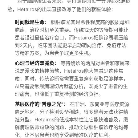
对于脑肿瘤患者来说，等待确诊的每一分钟都充满煎
熬，Hetairos的出现直接改写了他们的就医体验：
时间就是生命：
脑肿瘤尤其是恶性程度高的胶质母细
胞瘤，治疗时机至关重要。传统12天的等待期可能让
患者错过最佳治疗窗口，而Hetairos把确诊周期压缩
到2天内，临床团队能更早启动靶向治疗、免疫疗法
等精准方案，为患者争取更多生机。
心理与经济双减负：
等待确诊的两周对患者和家属来
说是漫长的精神煎熬，Hetairos能大幅减少这种焦
虑；同时，传统诊断常需要重复穿刺获取足够样本，
AI只需要常规病理切片就能分析，既减少了患者的生
理痛苦，也降低了重复检测的经济负担。
基层医疗的“普惠之光”：
在非洲、东南亚等医疗资源
匮乏地区，分子检测设备稀缺，很多患者无法获得精
准分型。Hetairos的低成本特性让它能快速普及，缓
解病理医师短缺的问题，推动全球脑肿瘤诊疗的均等
化，让基层患者也能享受到精准医疗的红利。