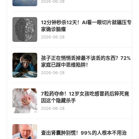
2026-06-28
12分钟秒杀12天！AI看一眼切片就碾压专
家确诊脑瘤
2026-06-28
孩子正在悄悄丢掉最不该丢的东西？72%
家庭已踩中思维陷阱！
2026-06-28
7粒药夺命！12岁女孩吃感冒药后猝死竟
因这个隐藏杀手
2026-06-28
查出肾囊肿别慌！99%的人根本不用治