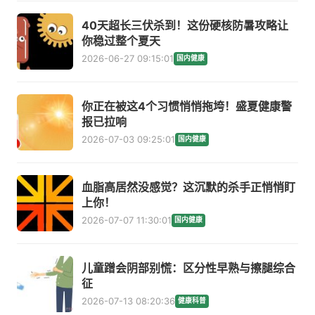
40天超长三伏杀到！这份硬核防暑攻略让
你稳过整个夏天
2026-06-27 09:15:01
国内健康
你正在被这4个习惯悄悄拖垮！盛夏健康警
报已拉响
2026-07-03 09:25:01
国内健康
血脂高居然没感觉？这沉默的杀手正悄悄盯
上你！
2026-07-07 11:30:01
国内健康
儿童蹭会阴部别慌：区分性早熟与擦腿综合
征
2026-07-13 08:20:36
健康科普