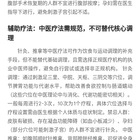
腹部手术恢复期的人群不宜进行腹部按摩；孕妇需在医生
指导下进行，避免刺激子宫引起不适。
辅助疗法：中医疗法需规范，不可替代核心调
理
针灸、推拿等中医疗法可作为饮食与运动调理的补充
手段，但不能替代基础调理，且需选择正规医疗机构的执
业中医师操作，避免自行尝试或选择非正规机构。 针灸
调理：通过刺激足三里、中脘、天枢、三阴交等穴位，调
节脾胃功能与代谢水平，帮助改善食欲控制与肠道蠕动
（这些穴位在中医理论中与消化、代谢功能密切相关）。
一般每周进行2-3次，10次为1个疗程，具体穴位选择与
疗程设置需由医生根据个人体质与症状制定。禁忌人群：
皮肤有破损、存在凝血功能障碍（如血小板减少）、孕妇
（部分穴位可能刺激子宫）的人群不宜进行针灸。 中医
推拿：如腹部顺时针推拿、背部膀胱经推拿，可促进全身