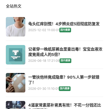
全站热文
龟头红痒别慌！4步辨炎症5招彻底防复发
2025-12-02 11:00:01
国内健康
记者穿一晚纸尿裤血里查出毒！宝宝血液浓
度竟是成人的5倍？
2026-06-18 17:21:09
国内健康
一管扶他林竟成隐患？90%人第一步就错
了！
2026-01-30 11:10:01
国内健康
4道家常素菜补肾真有效！不花一分钱还比