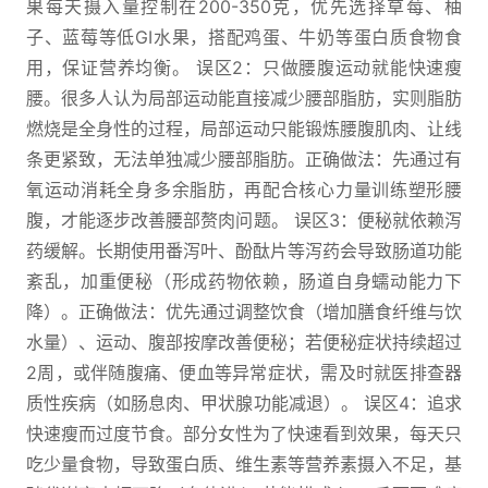
果每天摄入量控制在200-350克，优先选择草莓、柚
子、蓝莓等低GI水果，搭配鸡蛋、牛奶等蛋白质食物食
用，保证营养均衡。 误区2：只做腰腹运动就能快速瘦
腰。很多人认为局部运动能直接减少腰部脂肪，实则脂肪
燃烧是全身性的过程，局部运动只能锻炼腰腹肌肉、让线
条更紧致，无法单独减少腰部脂肪。正确做法：先通过有
氧运动消耗全身多余脂肪，再配合核心力量训练塑形腰
腹，才能逐步改善腰部赘肉问题。 误区3：便秘就依赖泻
药缓解。长期使用番泻叶、酚酞片等泻药会导致肠道功能
紊乱，加重便秘（形成药物依赖，肠道自身蠕动能力下
降）。正确做法：优先通过调整饮食（增加膳食纤维与饮
水量）、运动、腹部按摩改善便秘；若便秘症状持续超过
2周，或伴随腹痛、便血等异常症状，需及时就医排查器
质性疾病（如肠息肉、甲状腺功能减退）。 误区4：追求
快速瘦而过度节食。部分女性为了快速看到效果，每天只
吃少量食物，导致蛋白质、维生素等营养素摄入不足，基