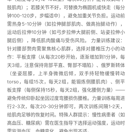
肢肌肉）；若膝关节不好，可替换为椭圆机或快走（每分
钟100-120步，步幅适中），避免加重关节负担。运动前
需热身5-10分钟（如拉伸腿部肌肉、做高抬腿动作），
运动后拉伸10分钟（如弓步拉伸大腿前侧、站姿拉伸小
腿后侧），降低肌肉酸痛与受伤风险。 力量训练建议：
针对腰部赘肉需聚焦核心肌群，选择对腰椎压力小的动
作：平板支撑（从每次20秒开始，逐渐增加到1分钟，每
天3组，注意保持背部平直、臀部不塌陷）、俄罗斯转体
（坐姿屈膝，上半身微微后倾，双手持轻物缓慢转动
torso，每组15次，每天2组，能锻炼侧腰肌肉）、侧平
板支撑（每侧保持15秒，每天2组，强化腰侧力量）——
避免传统仰卧起坐因过度弯腰损伤腰椎。力量训练每周进
行2-3次，每次20-30分钟即可，两次训练间隔1-2天，
给肌肉足够的恢复时间。特殊人群提示：慢性病患者（如
高血压、糖尿病）需在医生指导下选择运动强度，运动时
需监测血压、血糖变化，避免出现不适。