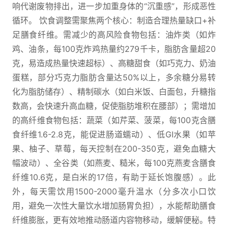
响代谢废物排出，进一步加重身体的“沉重感”，形成恶性
循环。 饮食调整需聚焦两个核心：制造合理热量缺口+补
足膳食纤维。需减少的高风险食物包括：油炸类（如炸
鸡、油条，每100克炸鸡热量约279千卡，脂肪含量超20
克，易造成热量快速超标）、高糖甜食（如巧克力、奶油
蛋糕，部分巧克力脂肪含量达50%以上，多余糖分易转
化为脂肪储存）、精制碳水（如白米饭、白面包，升糖指
数高，会快速升高血糖，促使脂肪堆积在腰部）；需增加
的高纤维食物包括：蔬菜（如芹菜、菠菜，每100克含膳
食纤维1.6-2.8克，能促进肠道蠕动）、低GI水果（如苹
果、柚子、草莓，每天控制在200-350克，避免血糖大
幅波动）、全谷类（如燕麦、糙米，每100克燕麦含膳食
纤维10.6克，是白米的17倍，有助于延长饱腹感）。此
外，每天需饮用1500-2000毫升温水（分多次小口饮
用，避免一次性大量饮水增加肠胃负担），水能帮助膳食
纤维膨胀，更有效地推动肠道内容物移动，缓解便秘。特