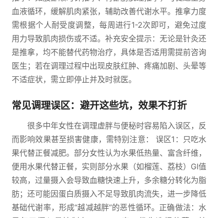
血液循环，缓解肌肉紧张，辅助改善代谢水平。推拿力度
需根据个人耐受度调整，每周进行1-2次即可，避免过度
用力导致肌肉损伤或不适。补充安全提示：无论是针灸还
是推拿，均不能替代药物治疗，具体是否适用需提前咨询
医生；若在调理过程中出现皮肤红肿、疼痛加剧、头晕等
不适症状，需立即停止并及时就医。
常见调理误区：避开这些坑，效果不打折
很多中年女性在调理虚胖与便秘时容易陷入误区，反
而影响效果甚至损害健康，需特别注意： 误区1：只吃水
果代替正餐减肥。部分女性认为水果低热量、富含纤维，
便用水果代替正餐，实则部分水果（如榴莲、荔枝）GI值
较高，过量摄入会导致血糖快速上升，多余糖分转化为脂
肪；还可能因蛋白质摄入不足导致肌肉流失，进一步降低
基础代谢率，形成“越减越胖”的恶性循环。正确做法：水