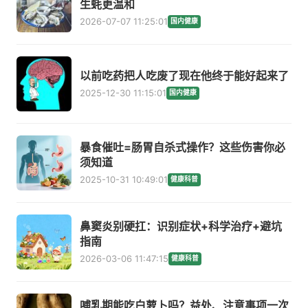
生蚝更温和
2026-07-07 11:25:01
国内健康
以前吃药把人吃废了现在他终于能好起来了
2025-12-30 11:15:01
国内健康
暴食催吐=肠胃自杀式操作？这些伤害你必
须知道
2025-10-31 10:49:01
健康科普
鼻窦炎别硬扛：识别症状+科学治疗+避坑
指南
2026-03-06 11:47:15
健康科普
哺乳期能吃白萝卜吗？益处、注意事项一次