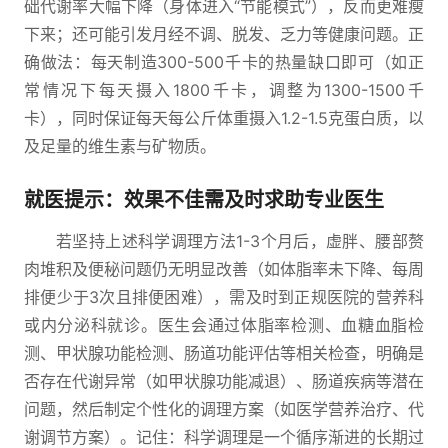
础代谢率大幅下降（身体进入“节能模式”），反而更难瘦
下来；还可能引发月经不调、脱发、乏力等健康问题。正
确做法：每天制造300-500千卡的热量缺口即可（如正
常情况下每天摄入1800千卡，调整为1300-1500千
卡），同时保证每天每公斤体重摄入1.2-1.5克蛋白质，以
及足量的维生素与矿物质。
就医提示：效果不佳需及时求助专业医生
若坚持上述科学调理方法1-3个月后，虚胖、腰部赘
肉堆积及便秘问题仍无明显改善（如体脂率未下降、每周
排便少于3次且排便困难），需及时到正规医院的营养科
或内分泌科就诊。医生会通过体脂率检测、血糖血脂检
测、甲状腺功能检测、肠道功能评估等相关检查，明确是
否存在代谢异常（如甲状腺功能减退）、肠道疾病等潜在
问题，然后制定个性化的调理方案（如医学营养治疗、代
谢调节方案）。记住：科学调理是一个循序渐进的长期过