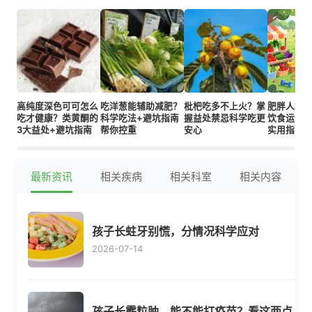
高纯度深色可可怎么
吃洋葱能辅助减肥？
枇杷吃多不上火？掌
肥胖人群
吃才健康？类黄酮的
科学吃法+避坑指南
握益处禁忌科学吃更
饮食运动
3大益处+避坑指南
帮你控重
安心
实用指南
最新资讯
相关疾病
相关科室
相关内容
孩子长蛀牙别慌，分情况科学应对
2026-07-14
孩子长霰粒肿，能不能打疫苗？看这两点