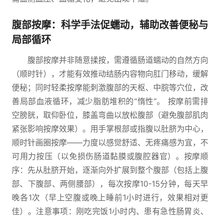
腹部按摩：科学手法促蠕动，辅助改善便秘与
局部循环
腹部按摩并非随意揉按，需遵循肠道蠕动的自然方向
（顺时针），才能有效推动结肠内容物向肛门移动，缓解
便秘；同时轻柔按摩能刺激腹部的天枢、中脘等穴位，改
善局部血液循环，减少脂肪堆积的“惰性”。 按摩前需排
空膀胱，取仰卧位，膝盖弯曲以放松腹部（避免腹部肌肉
紧张影响按摩效果）。用手掌根部或指腹以肚脐为中心，
顺时针画圈按摩——力度以感觉舒适、无疼痛感为宜，不
可用力按压（以免损伤肠道黏膜或腹腔器官）。按摩顺
序：先从肚脐开始，逐渐向外扩展到整个腹部（包括上腹
部、下腹部、两侧腰部），每次按摩10-15分钟，每天早
晚各1次（早上空腹或晚上睡前1小时进行，效果相对更
佳）。注意事项：刚吃完饭1小时内、患有急性肠胃炎、