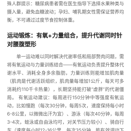
殊人群提示：糖尿病患者需在医生指导下选择水果种类与
摄入量，避免血糖波动；孕妇、哺乳期女性需保证营养均
衡，不可通过过度节食控制体重。
运动锻炼：有氧+力量组合，提升代谢同时针
对腰腹塑形
单一运动难以同时解决代谢率低和局部赘肉问题，需
将有氧运动与力量训练结合——有氧运动负责提升整体代
谢水平、消耗全身多余脂肪，力量训练则能增加肌肉量
（肌肉是代谢活跃组织，肌肉量每增加1公斤，每天可多
消耗约110千卡热量），长期坚持能打破“虚胖”的代谢僵
局。 有氧运动建议：每周进行150分钟中等强度有氧运
动，比如慢跑（每次30分钟，每周5次，速度保持每小时
6-8公里，以微微出汗为宜）、游泳（每次40分钟，每周
3-4次，蛙泳或自由泳均可，对关节压力较小）、骑自行
车（速度每小时12-16公里，每次35分钟，能有效调动下