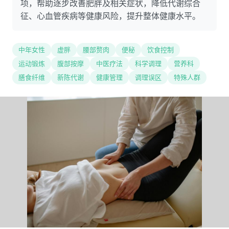
项，帮助逐步改善肥胖及相关症状，降低代谢综合
征、心血管疾病等健康风险，提升整体健康水平。
中年女性
虚胖
腰部赘肉
便秘
饮食控制
运动锻炼
腹部按摩
中医疗法
科学调理
营养科
膳食纤维
新陈代谢
健康管理
调理误区
特殊人群