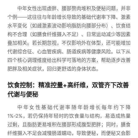
中年女性出现虚胖、腰部赘肉堆积及便秘问题，并非
个例——这往往与年龄增长导致的基础代谢率下降、激素
水平变化（如雌激素波动影响脂肪向腰部分布）、饮食结
构不合理（如膳食纤维摄入不足）、日常运动减少等因素
叠加相关。若长期忽视，不仅影响外在体型，还可能增加
代谢综合征、心血管疾病、肠道疾病等健康风险。以下从
四个核心调理维度给出科学可落地的方案，帮助逐步改善
肥胖及相关症状，回归更舒适的身体状态。
饮食控制：精准控量+高纤维，双管齐下改善
代谢与便秘
中年女性基础代谢率随年龄增长每年约下降
1%-2%，若仍保持年轻时的饮食量与结构，易造成热量
过剩，且脂肪更易堆积在腰部形成腹型肥胖；同时，膳食
纤维摄入不足会减慢肠道蠕动，导致便秘，而便秘又会影