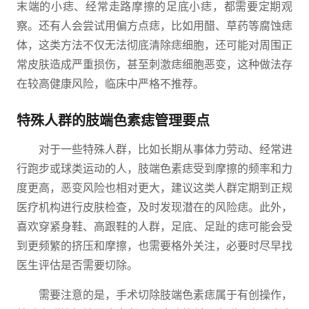
末端的小痣、经常走路摩擦的足底小痣，都需要定期观
察。还有人会尝试用偏方点痣，比如用醋、草药等腐蚀痣
体，这类方法不仅无法彻底清除痣细胞，还可能对周围正
常皮肤造成严重损伤，甚至刺激痣细胞恶变，这种做法存
在较高健康风险，临床中严格不推荐。
特殊人群的肢端色素痣管理要点
对于一些特殊人群，比如长期从事体力劳动、经常进
行跑步或球类运动的人，肢端色素痣受到摩擦的频率和力
度更高，恶变风险也相对更大，建议这类人群定期到正规
医疗机构进行皮肤检查，及时发现潜在的风险痣。此外，
喜欢穿紧身鞋、高跟鞋的人群，足底、足趾的痣可能会受
到更频繁的挤压和摩擦，也需要格外关注，必要时尽早找
医生评估是否需要切除。
需要注意的是，手术切除肢端色素痣属于有创操作，