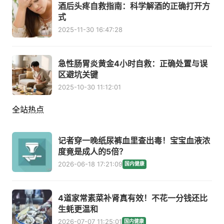
酒后头疼自救指南：科学解酒的正确打开方
式
2025-11-30 16:47:28
急性肠胃炎黄金4小时自救：正确处置与误
区避坑关键
2025-10-30 11:12:01
全站热点
记者穿一晚纸尿裤血里查出毒！宝宝血液浓
度竟是成人的5倍？
2026-06-18 17:21:09
国内健康
4道家常素菜补肾真有效！不花一分钱还比
生蚝更温和
2026-07-07 11:25:01
国内健康