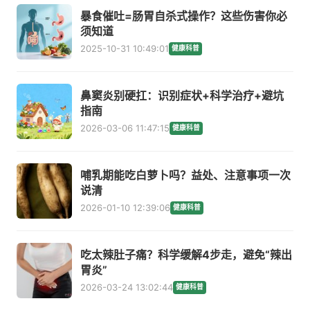
暴食催吐=肠胃自杀式操作？这些伤害你必
须知道
2025-10-31 10:49:01
健康科普
鼻窦炎别硬扛：识别症状+科学治疗+避坑
指南
2026-03-06 11:47:15
健康科普
哺乳期能吃白萝卜吗？益处、注意事项一次
说清
2026-01-10 12:39:06
健康科普
吃太辣肚子痛？科学缓解4步走，避免“辣出
胃炎”
2026-03-24 13:02:44
健康科普