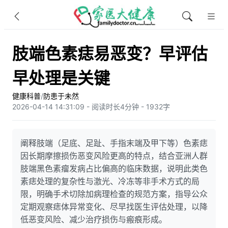
肢端色素痣易恶变？早评估
早处理是关键
健康科普
/
防患于未然
2026-04-14 14:31:09 - 阅读时长4分钟 - 1932字
阐释肢端（足底、足趾、手指末端及甲下等）色素痣
因长期摩擦损伤恶变风险更高的特点，结合亚洲人群
肢端黑色素瘤发病占比偏高的临床数据，说明此类色
素痣处理的复杂性与激光、冷冻等非手术方式的局
限，明确手术切除加病理检查的规范方案，指导公众
定期观察痣体异常变化、尽早找医生评估处理，以降
低恶变风险、减少治疗损伤与瘢痕形成。