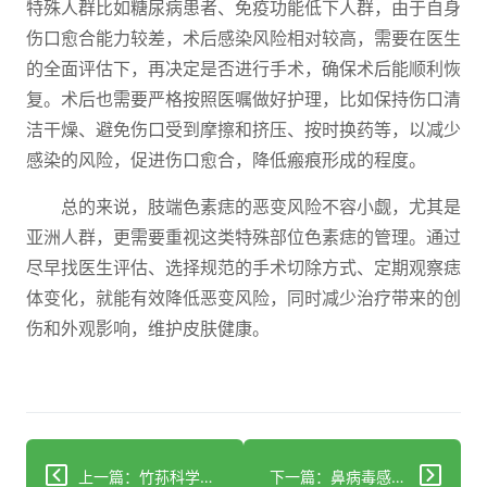
特殊人群比如糖尿病患者、免疫功能低下人群，由于自身
伤口愈合能力较差，术后感染风险相对较高，需要在医生
的全面评估下，再决定是否进行手术，确保术后能顺利恢
复。术后也需要严格按照医嘱做好护理，比如保持伤口清
洁干燥、避免伤口受到摩擦和挤压、按时换药等，以减少
感染的风险，促进伤口愈合，降低瘢痕形成的程度。
总的来说，肢端色素痣的恶变风险不容小觑，尤其是
亚洲人群，更需要重视这类特殊部位色素痣的管理。通过
尽早找医生评估、选择规范的手术切除方式、定期观察痣
体变化，就能有效降低恶变风险，同时减少治疗带来的创
伤和外观影响，维护皮肤健康。
上一篇：竹荪科学食用指南：营养优势与避坑技巧
下一篇：鼻病毒感冒≠流感：擤鼻错了会致中耳炎？