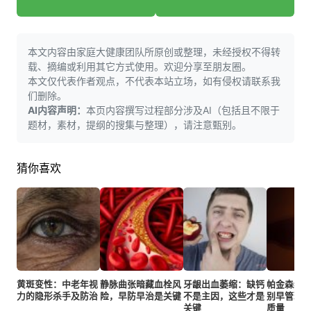
本文内容由家庭大健康团队所原创或整理，未经授权不得转
载、摘编或利用其它方式使用。欢迎分享至朋友圈。
本文仅代表作者观点，不代表本站立场，如有侵权请联系我
们删除。
AI内容声明：
本页内容撰写过程部分涉及AI（包括且不限于
题材，素材，提纲的搜集与整理），请注意甄别。
猜你喜欢
黄斑变性：中老年视
静脉曲张暗藏血栓风
牙龈出血萎缩：缺钙
帕金森综
力的隐形杀手及防治
险，早防早治是关键
不是主因，这些才是
别早管理
关键
质量