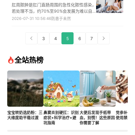
疗机构就诊。
肛周脓肿是肛门直肠周围的急性化脓性感染，
若处理不当，约70%至90%会发展为难以自
愈的肛瘘。结合权威肛肠疾病诊疗指南，从及
2026-07-31 10:56:46
防患于未然
时规范治疗、肛周清洁护理、科学饮食调整、
避免久坐久站四个维度，详细讲解可落地的预
防措施，澄清常见认知误区，其中及时规范治
3
4
5
6
7
疗可抓住炎症控制黄金期，肛周清洁能切断细
菌反复感染路径，饮食调整可减少肛周刺激，
避免久坐久站能改善肛周血液循环，帮助患者
全站热榜
降低肛瘘发生风险，所有方案均需遵医嘱执
行。
宝宝转奶选奶粉：三
鼻窦炎别硬扛：识别
大便后发现手纸带
党参补气
大维度助平稳过渡
症状+科学治疗+避
血，别慌！这些原因
使用禁忌
坑指南
你需要了解