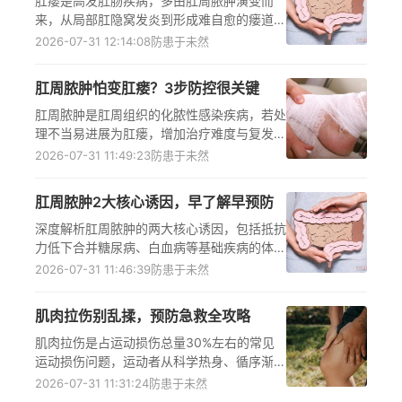
肛瘘是高发肛肠疾病，多由肛周脓肿演变而
来，从局部肛隐窝发炎到形成难自愈的瘘道需
经历4个明确阶段，会引发肛周疼痛、流脓、
2026-07-31 12:14:08
防患于未然
瘙痒等多种不适，严重干扰日常工作与社交，
及时识别肛周异常症状、尽早前往正规医疗机
肛周脓肿怕变肛瘘？3步防控很关键
构肛肠外科就诊并遵医嘱规范治疗，是避免病
情加重、降低生活质量受损风险的核心措施。
肛周脓肿是肛周组织的化脓性感染疾病，若处
理不当易进展为肛瘘，增加治疗难度与复发风
险。把握及时手术时机阻断感染扩散、遵循规
2026-07-31 11:49:23
防患于未然
范术后换药避免假性愈合、坚持日常肛周清洁
降低二次感染，这三大关键步骤能有效降低肛
肛周脓肿2大核心诱因，早了解早预防
瘘发生概率，出现相关症状需及时到肛肠外科
就诊，遵医嘱开展个性化治疗与护理，同时做
深度解析肛周脓肿的两大核心诱因，包括抵抗
好日常预防，从源头减少感染风险。
力低下合并糖尿病、白血病等基础疾病的体质
因素，以及肛窦损伤引发肛腺感染并快速蔓延
2026-07-31 11:46:39
防患于未然
的局部因素，同时明确日常预防的关键步骤和
及时就诊的重要性，帮助人群精准识别高危因
肌肉拉伤别乱揉，预防急救全攻略
素，降低肛周脓肿的发病概率，避免病情快速
进展带来的剧烈痛苦与治疗困扰。
肌肉拉伤是占运动损伤总量30%左右的常见
运动损伤问题，运动者从科学热身、循序渐进
控制负荷、纠正错误姿势等维度落实预防措
2026-07-31 11:31:24
防患于未然
施，可有效降低发病风险；受伤后需按急性