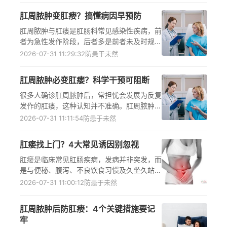
期、亚急性期、恢复期分阶段采取冷敷、固
肛周脓肿变肛瘘？搞懂病因早预防
定、热敷等正确处理方式，避免推拿按摩等错
误操作，严重损伤时及时就医并遵循医嘱，科
肛周脓肿与肛瘘是肛肠科常见感染性疾病，前
学护肌以减少损伤对运动能力的影响
者为急性发作阶段，后者多是前者未及时规范
治疗后的慢性转化结果，解析肛窦感染的发展
2026-07-31 11:29:32
防患于未然
路径、免疫力低下的高危人群特征，同时提供
科学就医指引与可落地的日常预防方案，助力
肛周脓肿必变肛瘘？科学干预可阻断
精准识别发病信号，避免病情迁延不愈，降低
慢性病变风险
很多人确诊肛周脓肿后，常担忧会发展为反复
发作的肛瘘，这种认知并不准确。肛周脓肿是
肛瘘的主要诱因，但并非必然演变为肛瘘，及
2026-07-31 11:11:54
防患于未然
时采取规范的保守治疗或手术干预，就能有效
阻断病情发展，关键是要尽早到正规肛肠外科
肛瘘找上门？4大常见诱因别忽视
就诊，严格遵循医生的诊疗方案，切勿自行处
理引发更严重的感染或并发症。
肛瘘是临床常见肛肠疾病，发病并非突发，而
是与便秘、腹泻、不良饮食习惯及久坐久站等
日常行为习惯长期积累密切相关，这些诱因可
2026-07-31 11:00:12
防患于未然
通过损伤直肠黏膜、诱发肛周感染、阻碍静脉
回流等路径引发肛周脓肿，进而发展为肛瘘，
肛周脓肿后防肛瘘：4个关键措施要记
掌握这些诱因能帮助人们提前做好预防，出现
牢
肛周红肿、疼痛、流脓等症状需及时到正规医