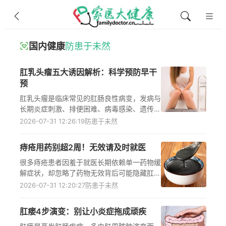
国内健康
防患于未然
肛乳头瘤五大诱因解析：科学预防早干
预
肛乳头瘤是临床常见的肛肠良性病变，发病与
长期炎症刺激、排便困难、病毒感染、遗传因
素及肛门狭窄五大诱因密切相关，了解这些诱
2026-07-31 12:26:19
防患于未然
因能帮助人们针对性做好日常预防、降低发病
风险，还能在出现肛门异物感、排便不尽感、
痔疮用药别超2周！无效请及时就医
肛周瘙痒等疑似症状时及时警觉，尽早到正规
医疗机构就诊，遵循医嘱规范处理，避免病情
很多痔疮患者因羞于就医长期依赖单一药物缓
进展带来的不适与健康隐患。
解症状，却忽略了药物无效背后可能隐藏肛
裂、肛瘘甚至直肠癌等肛肠疾病风险，明确痔
2026-07-31 12:20:27
防患于未然
疮用药的2周时间红线、无效后的规范检查方
案，以及科学的辅助治疗方法，能帮助患者避
肛瘘4步演变：别让小炎症拖成顽疾
开用药误区，采取符合诊疗指南的规范措施，
降低病情延误的潜在风险