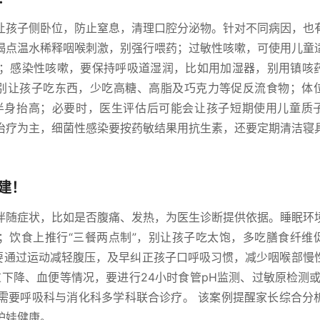
让孩子侧卧位，防止窒息，清理口腔分泌物。针对不同病因，也
喝点温水稀释咽喉刺激，别强行喂药；过敏性咳嗽，可使用儿童
；感染性咳嗽，要保持呼吸道湿润，比如用加湿器，别用镇咳
别让孩子吃东西，少吃高糖、高脂及巧克力等促反流食物；体
夜间上半身抬高；必要时，医生评估后可能会让孩子短期使用儿童质
治疗为主，细菌性感染要按药敏结果用抗生素，还要定期清洁寝
建！
伴随症状，比如是否腹痛、发热，为医生诊断提供依据。睡眠环
面部；饮食上推行“三餐两点制”，别让孩子吃太饱，多吃膳食纤维
童要通过运动减轻腹压，及早纠正孩子口呼吸习惯，减少咽喉部慢
下降、血便等情况，要进行24小时食管pH监测、过敏原检测或
需要呼吸科与消化科多学科联合诊疗。 该案例提醒家长综合分
护娃健康。