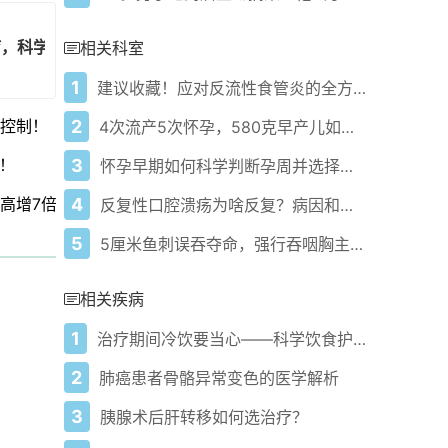
疗，科学预防保恒牙健康！
相关科室
1
建议收藏！应对反流性食管炎的全方位攻略
2
效控制！
4次流产5次怀孕，580克早产儿如何闯过生存难关？
3
！
怀孕早期如何科学判断孕周并选择流产方式？
4
高增7倍！
反复性口腔溃疡为啥反复？病因和应对方法揭秘！
5
5厘米鱼刺误吞夺命，强行吞咽胸主动脉破裂死亡率超80%！
相关疾病
1
治疗期间冷饮要当心——科学饮食护胃防并发症
2
肺癌患者骨骼异常变色的医学解析
3
胰腺术后肝转移如何选治疗？