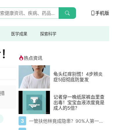
手机版
医学成果
探索科学
看！
热点资讯
龟头红痒别慌！4步辨炎
症5招彻底防复发
措
记者穿一晚纸尿裤血里查
出毒！宝宝血液浓度竟是
成人的5倍？
3
一管扶他林竟成隐患？90%人第一步就错了！