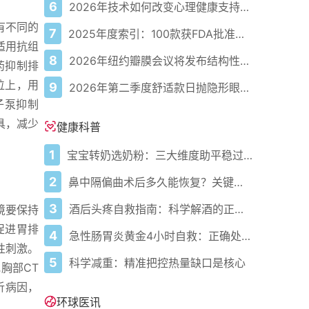
6
2026年技术如何改变心理健康支持的获取方式
有不同的
7
2025年度索引：100款获FDA批准的AI驱动医疗设备
适用抗组
8
2026年纽约瓣膜会议将发布结构性心脏病最新研究成果
药抑制排
位上，用
9
2026年第二季度舒适款日抛隐形眼镜推荐，优瞳主打长效佩戴体验
子泵抑制
具，减少
健康科普
1
宝宝转奶选奶粉：三大维度助平稳过渡
2
鼻中隔偏曲术后多久能恢复？关键看这几点
3
酒后头疼自救指南：科学解酒的正确打开方式
境要保持
促进胃排
4
急性肠胃炎黄金4小时自救：正确处置与误区避坑关键
性刺激。
5
科学减重：精准把控热量缺口是核心
胸部CT
析病因，
环球医讯