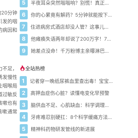
5
半夜耳朵突然嗡嗡响？别慌！真正原因可能和你想的完全不一样
20分钟
6
你的心累竟有解药？5分钟就能按下暂停键！
引发的咽
7
住进病房式酒店却没人管？这事儿到底谁来负责！
的病因和
8
他瘫痪失语两年却说了200万字！7岁女儿听爸爸讲笑话笑出声
9
她差点没命！千万粉博主亲曝淋巴结肿大竟是癌症前兆
全站热榜
力不足，
诱发慢性
1
记者穿一晚纸尿裤血里查出毒！宝宝血液浓度竟是成人的5倍？
让咽喉局
2
高钾血症伤心脏？读懂电变化早预警
道过敏反
咳嗽也有
3
脑供血不足、心肌缺血：科学调理全攻略
咳嗽通常
4
牙疼难忍别硬扛：8个科学缓痛方法收好
。
5
精神科药物研发管线的新进展