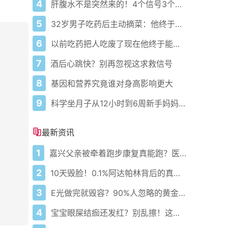
4
肝腹水不是突然来的！4个信号3个管理要点别等肚子鼓起来
5
32岁男子吃药后主动摘菜：他终于活过来了？
6
以前吃药把人吃废了现在他终于能好起来了
7
酒后心跳快？别再忽视这求救信号
8
基因和营养究竟谁对身高影响更大
9
科学坐月子从12小时到6周新手妈妈必藏护理攻略
最新资讯
1
嘉兴父亲被牵着跑步康复真能跑？医生悄悄说这5步错一步就白练
2
10天毁脸！0.1%阿达帕林背后的真相你敢看吗？
3
E光做完就毁容？90%人忽略的黄金7天护理真相！
4
宝宝眼屎结痂还发红？别乱擦！这病正在偷偷堵住泪道