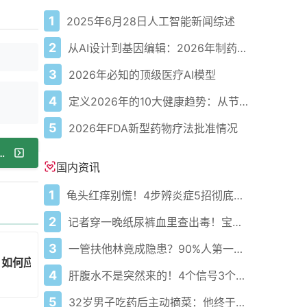
1
2025年6月28日人工智能新闻综述
2
从AI设计到基因编辑：2026年制药领域重大突破
3
2026年必知的顶级医疗AI模型
4
定义2026年的10大健康趋势：从节律健康到冷热交替疗法
5
2026年FDA新型药物疗法批准情况
超蓝莓，石榴创意吃法等你来解锁！
国内资讯
1
龟头红痒别慌！4步辨炎症5招彻底防复发
2
记者穿一晚纸尿裤血里查出毒！宝宝血液浓度竟是成人的5倍？
3
一管扶他林竟成隐患？90%人第一步就错了！
！如何应对预防看这里！
4
肝腹水不是突然来的！4个信号3个管理要点别等肚子鼓起来
5
32岁男子吃药后主动摘菜：他终于活过来了？