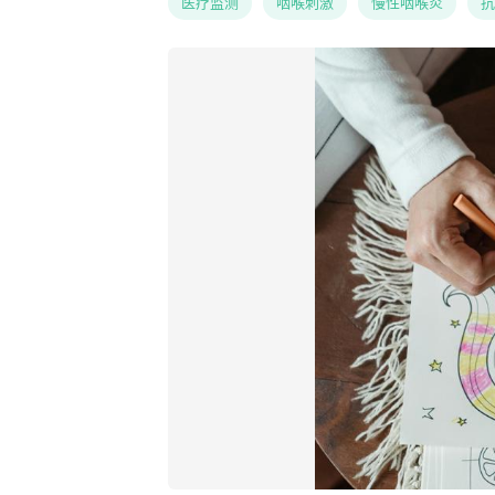
医疗监测
咽喉刺激
慢性咽喉炎
抗