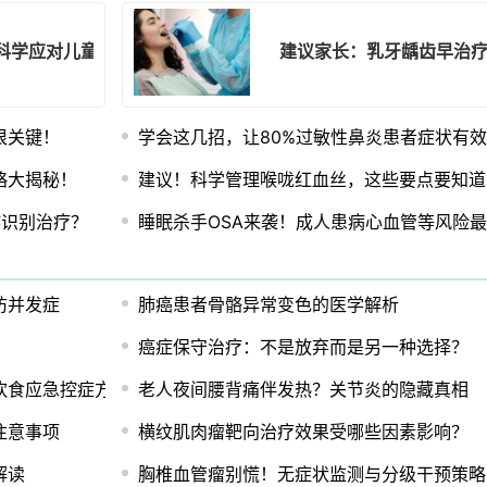
科学应对儿童焦虑症的策略
建议家长：乳牙龋齿早治
很关键！
学会这几招，让80%过敏性鼻炎患者症状有
略大揭秘！
建议！科学管理喉咙红血丝，这些要点要知道
咋识别治疗？
睡眠杀手OSA来袭！成人患病心血管等风险最
防并发症
肺癌患者骨骼异常变色的医学解析
癌症保守治疗：不是放弃而是另一种选择？
饮食应急控症方案
老人夜间腰背痛伴发热？关节炎的隐藏真相
注意事项
横纹肌肉瘤靶向治疗效果受哪些因素影响？
解读
胸椎血管瘤别慌！无症状监测与分级干预策略