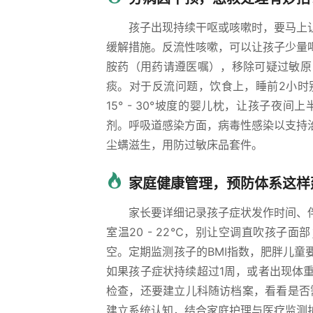
孩子出现持续干呕或咳嗽时，要马上
缓解措施。反流性咳嗽，可以让孩子少量
胺药（用药请遵医嘱），移除可疑过敏原
痰。对于反流问题，饮食上，睡前2小时
15° - 30°坡度的婴儿枕，让孩子
剂。呼吸道感染方面，病毒性感染以支持
尘螨滋生，用防过敏床品套件。
家庭健康管理，预防体系这样
家长要详细记录孩子症状发作时间、
室温20 - 22℃，别让空调直吹孩子
空。定期监测孩子的BMI指数，肥胖儿
如果孩子症状持续超过1周，或者出现体重
检查，还要建立儿科随访档案，看看是否
建立系统认知，结合家庭护理与医疗监测