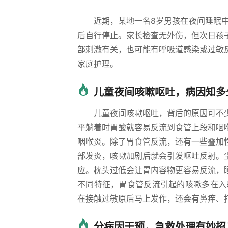
近期，某地一名8岁男孩在夜间睡眠
后自行停止。家长检查无外伤，但次日孩
部刺激有关，也可能有呼吸道感染或过敏
家庭护理。
儿童夜间咳嗽呕吐，病因知多
儿童夜间咳嗽呕吐，背后的原因可不
平躺着时胃酸就容易反流到食管上段和咽
咽喉炎。除了胃食管反流，还有一些叠加
部发炎，咳嗽加剧后就会引发呕吐反射。
应。枕头过低会让胃内容物更容易反流，
不同特征，胃食管反流引起的咳嗽多在入睡
在接触过敏原后马上发作，还会有鼻痒、
分病因干预，急救处理有妙招