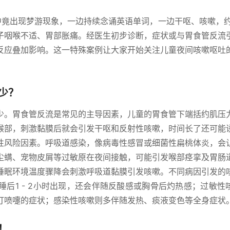
中竟出现梦游现象，一边持续念诵英语单词，一边干呕、咳嗽，约
子咽喉不适、胃部胀痛。经医生初步诊断，症状或与胃食管反流
反应叠加影响。这一特殊案例让大家开始关注儿童夜间咳嗽呕吐
少？
少。胃食管反流是常见的主导因素，儿童的胃食管下端括约肌压
喉部，刺激黏膜后就会引发干呕和反射性咳嗽，时间长了还可能
性风险因素。呼吸道感染，像病毒性感冒或细菌性扁桃体炎，会
尘螨、宠物皮屑等过敏原在夜间接触，可能引发喉部痉挛及胃肠
睡眠环境温度骤降会刺激呼吸道黏膜引发咳嗽。不同病因引发的
后1 - 2小时出现，还会伴随反酸感或胸骨后灼热感；过敏性
打喷嚏的症状；感染性咳嗽则多伴随发热、痰液变色等全身症状
！