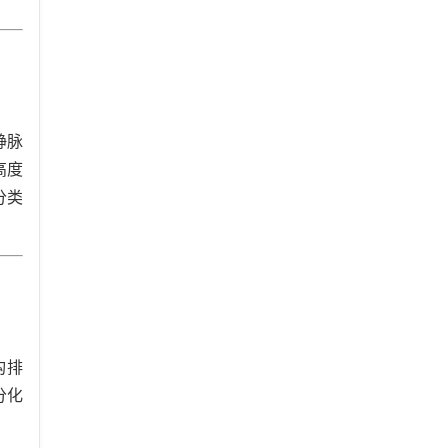
静脉
高度
分类
构排
分化