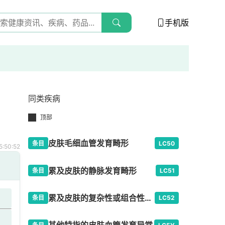
手机版
同类疾病
顶部
皮肤毛细血管发育畸形
条目
LC50
:50:52
累及皮肤的静脉发育畸形
条目
LC51
累及皮肤的复杂性或组合性血管发育畸形
条目
LC52