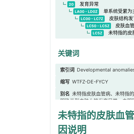
发育异常
20
单系统受累为
LA00 - LD0Z
皮肤结构发
LC00 - LC7Z
皮肤血管
LC50 - LC5Z
未特指的皮
LC5Z
关键词
索引词
Developmental anoma
缩写
WTFZ-DE-FYCY
别名
未特指皮肤血管病、未特指
明确类型皮肤血管发育异常、未明
的皮肤血管发育异常
未特指的皮肤血
因说明