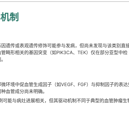
学机制
基因遗传或表观遗传修饰可能参与发病，但尚未发现与该类别直
管畸形相关的基因突变（如PIK3CA、TEK）仅在部分亚型中检
别。
微环境中促血管生成因子（如VEGF、FGF）与抑制因子的表达
何种血管成分尚未明确。
比例可能与病灶进展相关，但其驱动机制不同于典型的血管肿瘤生