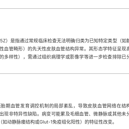
C5Z）是指通过常规临床检查无法明确归类为已知特定类型（如
性血管畸形）的先天性皮肤血管结构异常。其形态学特征呈现
的多样性），需通过组织病理学或影像学等进一步检查排除已
胚胎期血管发育调控机制的局部紊乱，导致皮肤血管网络在结
出现非特异性缺陷。病变可能累及毛细血管、微静脉或其他未
如动静脉瘘结构或Glut-1免疫组化阳性）的特征性改变。