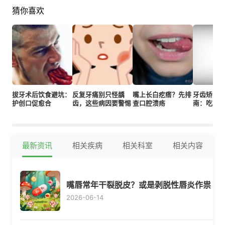
猜你喜欢
拔牙术后饮食避坑：
反复牙痛别只怪龋
嘴上长白疙瘩？先排
牙齿矫正
护创口促愈合
齿，这些病因要警惕
查口腔溃疡
南：吃对
最新资讯
相关疾病
相关科室
相关内容
嘴唇常年干裂脱皮？或是剥脱性唇炎作祟
2026-06-14