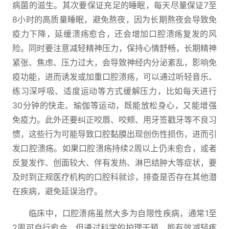
病菌的滋生。其次要保证充足的睡眠，每天尽量保证7至
8小时的高质量睡眠，避免熬夜，因为长期熬夜会导致免
疫力下降，延缓溃疡愈合，还会增加口腔溃疡复发的风
险。同时要注意减轻精神压力，保持心情舒畅，长期精神
紧张、焦虑、压力过大，会导致神经内分泌紊乱，影响免
疫功能，进而诱发或加重口腔溃疡，可以通过听轻音乐、
练习深呼吸、适度运动等方式缓解压力，比如每天进行
30分钟的快走、瑜伽等运动，既能放松身心，又能增强
免疫力。此外还要纠正咬唇、咬颊、用牙签戳牙等不良习
惯，这些行为可能导致口腔黏膜出现创伤性损伤，进而引
发口腔溃疡。如果口腔溃疡持续2周以上仍未愈合，或者
反复发作、创面较大、伴有发热、淋巴结肿大等症状，要
及时到正规医疗机构的口腔科就诊，排查是否存在其他潜
在疾病，避免延误治疗。
临床中，口腔溃疡虽然大多为自限性疾病，通常1至
2周可自行愈合，但通过科学的护理干预，能有效减轻疼