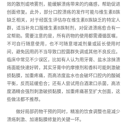
效的散剂或喷雾剂，能缓解溃疡带来的灼痛感，帮助促进
创面修复。此外，部分口腔溃疡的发作可能与维生素B族
缺乏相关，对于经医生评估存在维生素B族缺乏的特定人
群，适当补充口服维生素B族制剂，对促进溃疡愈合有一
定帮助。需要注意的是，所有药物的使用都需遵循医嘱，
不可自行随意使用，也不可随意增减剂量或延长使用时
间，避免因用药不当导致口腔菌群失调或其他不良反应。
临床中常见不少误区，比如有人认为用牙膏、盐水涂抹溃
疡面能快速好转，其实牙膏中的摩擦剂和香料可能刺激破
损黏膜，加重疼痛，而高浓度盐水也会破坏口腔内的酸碱
平衡，反而延缓愈合；还有人尝试用白酒漱口杀菌，高浓
度酒精会强烈刺激破损黏膜，加重疼痛甚至扩大创面，这
些做法都不推荐。
做好局部药物干预的同时，精准的饮食调整也是减少
溃疡刺激、加速黏膜修复的关键一环。